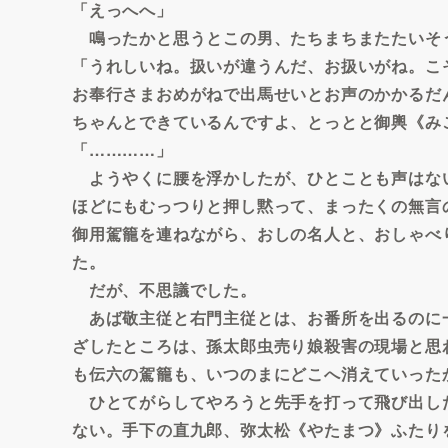
「えっへへ」
鳴ったかと思うとこの男、たちまちまたたいそ
「うれしいね。扱いが違うんだ、お扱いがね。こ
お奉行さまおめがねで出馬せいとお声のかかるだ
ちゃんとできているんですよ、とっとと御輿《み
「…………」
ようやくに腰を浮かしたが、ひとことも声はな
ほどにもむっつりと押し黙って、まったくの無言
御用駕籠を連ねながら、おしの名人と、おしゃべ
た。
だが、不思議でした。
あば敬主従と右門主従とは、お番所を出るのに
ざしたところは、孫太郎虫売り娘殺害の現場と思
も伝六の駕籠も、いつのまにどこへ消えていった
ひとてがらしてやろうと先手を打って飛び出し
ない。手下の直九郎、弥太松《やたまつ》ふたり