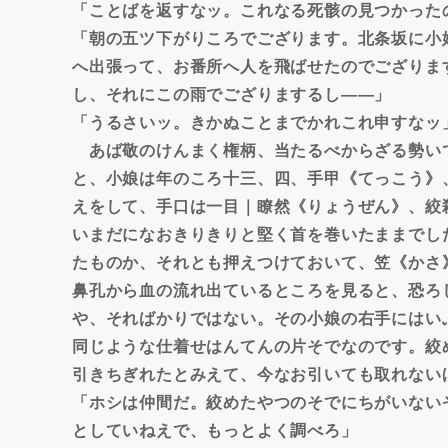
「ことばを返すなッ。これなる死骸の見つかった
「朝の五ツ下がりころでござります。北条坂に小
へ出張って、お番所へ人を飛ばせたのでござりま
し、それにこの雨でござりまするし――」
「うるさいッ。きかぬことまでかれこれ申すなッ
あば敬のけんまく権柄、当たるべからざる勢い
と、小娘は年のころ十三、四、手甲《てっこう》
えをして、手口は一目｜瞭然《りょうぜん》、絞
いまだになおきりきりと堅く首を巻いたままでし
たものか、それとも押えつけておいて、笠《かさ
鼻孔から血の流れ出ているところを見ると、恐ろ
や、そればかりではない。その小娘の右手にはい
同じような仕着せはんてんの片そでなのです。絞
引きちぎれたとみえて、今なお引いても取れない
「ホシは仲間だ。絞めたやつのそでにちがいない
としていねえで、もっとよく調べろ」