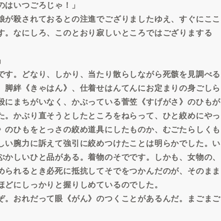
のはいつごろじゃ！」
娘が殺されておるとの注進でござりましたゆえ、すぐにここ
す。なにしろ、このとおり寂しいところではござりまする
」
です。どなり、しかり、当たり散らしながら死骸を見調べる
、脚絆《きゃはん》、仕着せはんてんにお定まりの身ごしら
殺にまちがいなく、かぶっている菅笠《すげがさ》のひもが
た。かぶり直そうとしたところをねらって、ひと絞めにやっ
》のひもをとっさの絞め道具にしたものか、むごたらしくも
しい腕力に訴えて強引に絞めつけたことは明らかでした。い
ぶかしいひと品がある。着物のそでです。しかも、女物の、
められるとき必死に抵抗してそでをつかんだのが、そのまま
ほどにしっかりと握りしめているのでした。
ぞ。おれだって眼《がん》のつくことがあるんだ。まごまご