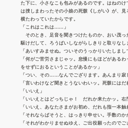
た下に、小さなこも包みがあるのです。はねのけ
は捜しまわったその小娘の死骸《しがい》が、見
横たわっていたからです。
「これはこれは……」
そのとき、足音を聞きつけたものか、おい茂っ
駆けだして、ろうばいしながらしきりと取りなし
「あいすみませぬ。ついそのうっかりいたしまし
「何がご苦労さまじゃッ。怠慢にもほどがあるわ
をせずにおるということがあるかッ」
「つい、その……なんでござります。あんまり寂
「言いわけなど聞きとうないわいッ。死骸にはだ
「いいえ」
「いいえとはどっちじゃ！ だれか来たかッ。右
「いいえ、あなたさまがお初め、だれも指一本触
「それならばそうと、はっきり申せい。手数のか
「それがわかりませぬゆえ、ご出役願ったのでご