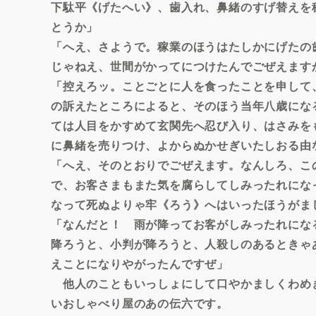
下駄平《げたへい》、歯入れ、鼻緒のすげ替えを
とうか」
「へえ、さようで。稼業のほうはたしかにげたの
じゃねえ、世間がかってにつけたんでごぜえます
「控えろッ。ことごとに人を食ったことを申して
の訴えたところによると、そのほう当年八歳にな
ては人目をかすめて玄関先へ忍び入り、はさみを
に鼻緒を売りつけ、よからぬかせぎいたしおる由
「へえ、そのとおりでごぜえます。なんしろ、こ
で、お客さまもまた気を腐らしてしみったれにな
なって死ぬよりゃ牢《ろう》へはいったほうがま
「なんだと！ 雨が降ってお客がしみったれにな
降ろうと、小判が降ろうと、人殺しのあるときゃ
えことになりやがったんですぜ」
他人のこともいっしょにして口やかましくわめ
いおしゃべり屋のあの伝六です。