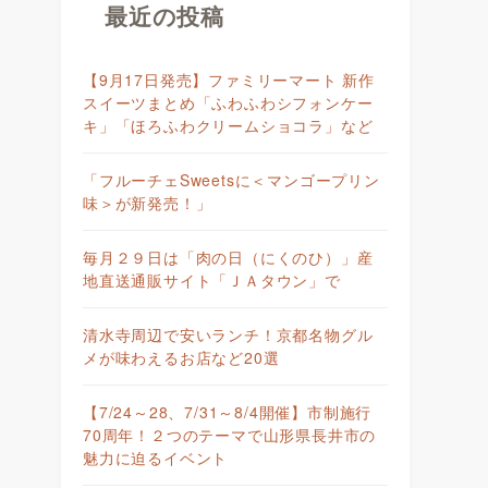
最近の投稿
【9月17日発売】ファミリーマート 新作
スイーツまとめ「ふわふわシフォンケー
キ」「ほろふわクリームショコラ」など
「フルーチェSweetsに＜マンゴープリン
味＞が新発売！」
毎月２９日は「肉の日（にくのひ）」産
地直送通販サイト「ＪＡタウン」で
清水寺周辺で安いランチ！京都名物グル
メが味わえるお店など20選
【7/24～28、7/31～8/4開催】市制施行
70周年！２つのテーマで山形県長井市の
魅力に迫るイベント