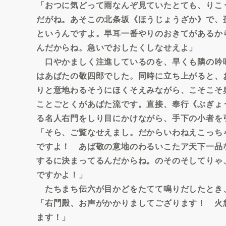
「おつに気どって雨なんぞ見ていたとても、りこ
だがね。あそこの北条坂《ほうじょうざか》で、
というんですよ。早耳一番やりのおきてがあるか
んだからね。急いでおしたくしなせえよ」
口やかましく注進しているのを、早くも隣の吟
はあばたの敬四郎でした。同時に立ち上がると、
りと意地わるそうにほくそえみながら、こそこそ
ことごとくがあばた流です。直接、奉行《ぶぎょ
る名人右門をしり目にかけながら、手下の小者を
「そら、ご覧なせえまし。だからいわねえこっち
ですよ！ あば敬の意地のわるいこたア天下一品
するに決まってるんだからね。のそのそしてりゃ
ですかよ！」
たちまち伝六が目かどをたてて鳴りだしたとき
「右門殿、お声がかかりましてござります！ 火
ます！」