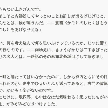
うもない上きげんです。
そこそと内訴訟してやっとのことお許しが出るげじげじと、
んなとは、段が違うんだ。――駕籠《かご》のしたくはもう
こし》をあげなせえな」
い。何を考え込んで何を思いふけっているのか、じつに驚く
の行なのです。――雨ゆえに、きょうばかりは二丁きばった
りの名人とは、一路話のその麻布北条坂目ざして急ぎまし
一町と隔たってはいなかったのに、しかも双方ともにその目
われたのが、途中でひょいとふり返ってみると、右門の駕籠
か、かいもく姿がないのです。
ただけに、敬四郎、心中はなはだ気味わるく思ったにちがい
を、がみがみどなりつけました。