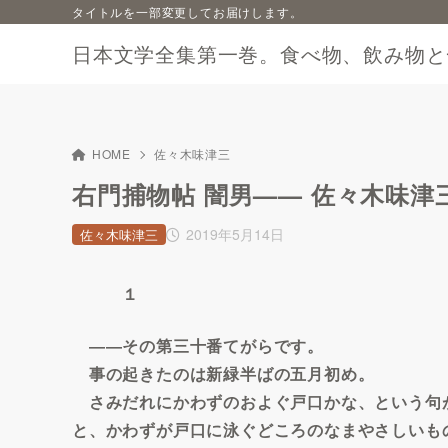
タイトルを一部変更してお届けします。
日本文学全集第一巻。食べ物、飲み物と
HOME
佐々木味津三
右門捕物帖 闇男—— 佐々木味津
2019年5月14日
佐々木味津三
１
――その第三十番てがらです。
事の起きたのは新緑半ばの五月初め。
さみだれにかわずのおよぐ戸口かな、という句
と、かわずが戸口に泳ぐどころのなまやさしいも