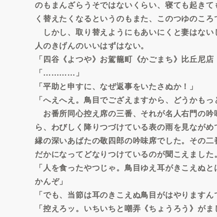
のもまんざらうそではないくらい、寝ても起きて
く替えたくなるというのもまた、このつゆのころ
しかし、取り替えようにもあいにくと妻はない
人のきげんのいいはずはない。
「四谷《よつや》お駕籠町《かごまち》比丘尼店
「…………」
「平助と申すに、なぜ返事をいたさぬか！」
「へえへえ。鳥目でござえますから、どうかもっ
お番所同心控え席の三番、それが名人右門の吟
ら、わびしく降りつづけている表の雨を見ながめ
縁の深いあばたの敬四郎の吟味席でした。その二
だかになってどなりつけているのが聞こえました
「人を食ったやつじゃ。鳥目ゆえ耳がきこえぬと
かんぞ」
「でも、当節は耳のきこえぬ鳥目がはやりますん
「控えろッ。いちいちと嘲弄《ちょうろう》がま