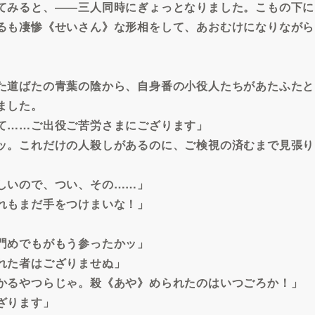
てみると、――三人同時にぎょっとなりました。こもの下に
るも凄惨《せいさん》な形相をして、あおむけになりながら
た道ばたの青葉の陰から、自身番の小役人たちがあたふたと
ました。
て……ご出役ご苦労さまにござります」
ッ。これだけの人殺しがあるのに、ご検視の済むまで見張り
しいので、つい、その……」
れもまだ手をつけまいな！」
門めでもがもう参ったかッ」
れた者はござりませぬ」
かるやつらじゃ。殺《あや》められたのはいつごろか！」
ざります」