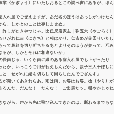
稼業《かぎょう》にいたしおるとこの調べ書にあるが、ほん
歯入れ屋でごぜえますが、あだ名のほうはあっしがつけたん
から、しかとのことは存じませぬ」
、許しがたきやつじゃ。比丘尼店家主｜弥五六《やごろく》
るせがれ仁吉《にきち》と相はかり、仁吉めが先回りいたし
もって鼻緒を切り断ちたるあとよりそのほうが参って、巧み
なるが、しかとそれに相違ないか」
の長雨じゃ、いくら雨に縁のある歯入れ屋でも上がったり
ったか、いっこうご用がねえもんだから、親子三人干ぼしに
しと、せがれに緒を切らして回らしたんでござんす」
るが聞いてあきれらあ。雨は雨、お客はお客。槍《やり》が
あるんだ。だんな！ だんな！ ご出馬だッ。穏やかじゃね
きながら、声から先に飛び込んできたのは、断わるまでもな