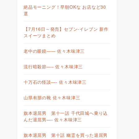
絶品モーニング！早朝OKな お店など30
選
【7月16日～発売】セブン-イレブン 新作
スイーツまとめ
老中の眼鏡—— 佐々木味津三
流行暗殺節—– 佐々木味津三
十万石の怪談—- 佐々木味津三
山県有朋の靴 佐々木味津三
旗本退屈男 第十一話 千代田城へ乗り込
んだ退屈男—- 佐々木味津三
旗本退屈男 第十話 幽霊を買った退屈男