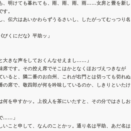
も、明けても暮れても、雨、雨、雨、雨……女房と畳を新し
です。
し、伝六はあいかわらずうるさいし、したがってむっつり名
《びくにだな》平助ッ」
と大きな声をしておくんなせえまし……」
味席です。その控え席でそこはかとなくほおづえつきなが
ていると、隣二番のお白州、これが右門とは切っても切れぬ
番の席で、敬四郎が何を吟味しているのか、しきりといたけ
。
は何を申すかッ。上役人を茶にいたすと、その分ではさしお
で……」
しいこと申して、なんのことかッ。通り名は平助、あだ名は