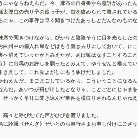
うにゃならねえんだ。今、麻布の自身番から急訴があったん
孫太郎虫の売り子の娘っ子が、首を絞められて殺されている
らにゃ、この事件は早く聞きつけたあっしとだんなのものな
味席で聞きつけながら、ぴかりと陰険そうに目を光らしたの
お白州中の歯入れ屋などはもう置き去りにしておいて、にこ
奥へ消えていったかとみえたが、あば敬はなすことすること
う》に出馬のお許しを願ったとみえて、ゆうぜんと構えてい
引き具して、これ見よがしにもう駆けだしました。
ゃねえんだ。まごまごしているから、こういうことになるん
なんだ。あいつが飛び出したとなりゃ、ことごとにじゃまを
、せっかく早耳に聞き込んだ事件を横取りされるんじゃねえ
、高々と呼びたてた声がひびき渡りました。
急に詮議《せんぎ》せいとのお奉行さまお申し付けにござり