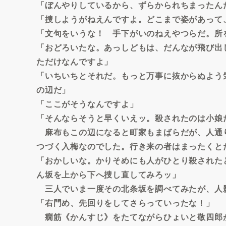
「ぼんやりしているから、ずらかられちまったん
「捜しようがねえんですよ。どこまで姿があって
「文句をいうな！ 手下がいのねえやつらだ。所
「おどろいたな。あっしどもは、だんなが飛び出
ただけなんですよ」
「いちいちとそれだ。もっと万事に抜からぬよう
の辺だ」
「ここがそうなんですよ」
「そんならそうと早くいえッ。殺されたのは小娘
麻布もこの辺になると町家もまばらだが、人通
つづく入梅なのでした。行き来の者はまったくと
「おかしいな。かりそめにも人がひとり殺された
ん坂を上から下へ捜し直してみろッ」
三人でいま一度その北条坂を調べてみたが、人
「右門め、先回りをしてさらっていったな！」
癇筋《かんすじ》をたてながらひょいと敬四郎