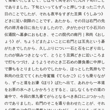
でありました。下旬といってもずっと押しつまった二十八
日のことでしたが、それも夜半をすぎた丑満《うしみつ》
どきに近い刻限のことです。あたかも、その日は右門の先
代の祥月命日に当たりましたので、夕がたかけて小石川の
伝通院へ墓参におもむき、そこの院代の南円｜和尚《おし
ょう》が、ちょうどまたよいことに右門とは互先という碁
がたきでしたから、久しぶりについ一石と石をにぎり出し
たのが病みつきとなって、とうとう丑満どきに近いころま
で打ちつづけ、ようようそのとき三石めの勝負番に中押し
で勝ちをとりましたものでしたから、ほっとした気持ちで
和尚の仕立ててくれた寺駕籠《てらかご》にうち乗りなが
ら、ずっと道をお濠《ほり》ばたへ出て、あれから一本道
をお茶の水へさしかかろうとすると、はしなくもその道の
途中で、今回の第九番てがらとなるべき糸口にぶつかった
のでありました。右門のそこを通り合わせたことが、それ
も父親のご命日に偶然とはいいながら、えりにえってそこ