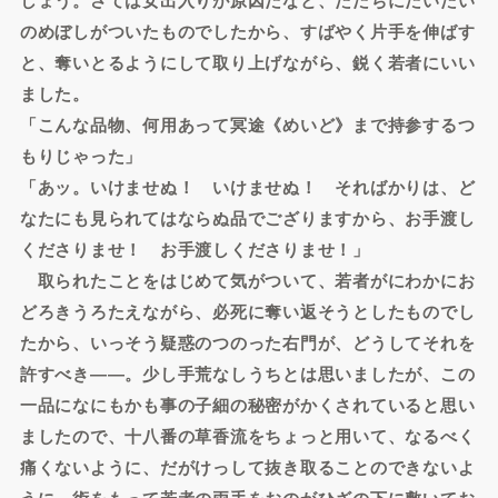
のめぼしがついたものでしたから、すばやく片手を伸ばす
と、奪いとるようにして取り上げながら、鋭く若者にいい
ました。
「こんな品物、何用あって冥途《めいど》まで持参するつ
もりじゃった」
「あッ。いけませぬ！ いけませぬ！ そればかりは、ど
なたにも見られてはならぬ品でござりますから、お手渡し
くださりませ！ お手渡しくださりませ！」
取られたことをはじめて気がついて、若者がにわかにお
どろきうろたえながら、必死に奪い返そうとしたものでし
たから、いっそう疑惑のつのった右門が、どうしてそれを
許すべき――。少し手荒なしうちとは思いましたが、この
一品になにもかも事の子細の秘密がかくされていると思い
ましたので、十八番の草香流をちょっと用いて、なるべく
痛くないように、だがけっして抜き取ることのできないよ
うに、術をもって若者の両手をおのがひざの下に敷いてお