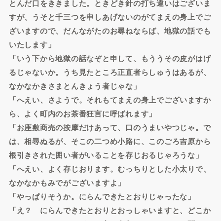
とんだ口をききました。ときどき針の打ち違いはございま
すが、うそと千三つを申しあげないのがてまえの身上でご
ざいますので、だんながたのお尋ねならば、地獄の話でも
いたします」
「いう下から地獄の話なぞと申して、もううその皮がはげ
るじゃないか。うち見たところ正直者らしゅうはあるが、
なかなかきさまとんきょう者じゃな」
「へえい、さようで。それもてまえの身上でございますか
ら、よく町内のお茶番狂言に呼ばれます」
「お座敷商売の按摩だけあって、口のうまいやつじゃ。で
は、相尋ぬるが、そこの二つめ小路に、このごろ吉原から
根引きされた囲い者がいることを存じおるじゃろうな」
「へえい、よく存じおります。むっちりとした小太りで、
なかなかもみでがございますよ」
「やっぱりそうか。にらんできたとおりじゃったな」
「え？ にらんできたとおりとおっしゃいますと、どこか