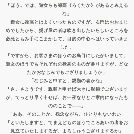
「ほう。では、遊女らも禄高《ろくだか》があるとみえる
な」
遊女に禄高とはよくいったものですが、右門はおおまじ
めでしたから、揚げ屋の者は吹き出したいらしいところを
必死ともみ手にごまかして、目的の中心へはいっていきま
した。
「ですから、お客さまのほうのお鳥目にしたがいまして、
遊女のほうでもそれぞれの禄高のものが参りますが、どな
たかおなじみでもござりましょうか」
「なじみと申すと、親類の者かな」
「さ、さようです。親類と申せば大きに親類でございます
が、てっとり早く申せば、お一夜なりとご家内になったも
ののことで――」
「ああ、そのことか。残念ながら、ひとりもないわい」
「といたしますと、てまえどものほうでころあいの者をお
見立ていたしまするが、よろしゅうござりまするか」