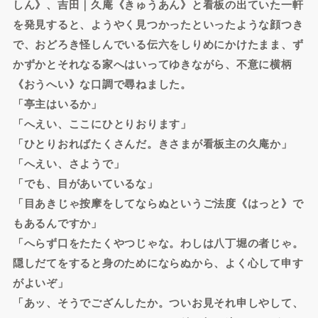
しん》、吉田｜久庵《きゅうあん》と看板の出ていた一軒
を発見すると、ようやく見つかったといったような顔つき
で、おどろき怪しんでいる伝六をしりめにかけたまま、ず
かずかとそれなる家へはいってゆきながら、不意に横柄
《おうへい》な口調で尋ねました。
「亭主はいるか」
「へえい、ここにひとりおります」
「ひとりおればたくさんだ。きさまが看板主の久庵か」
「へえい、さようで」
「でも、目があいているな」
「目あきじゃ按摩をしてならぬというご法度《はっと》で
もあるんですか」
「へらず口をたたくやつじゃな。わしは八丁堀の者じゃ。
隠しだてをすると身のためにならぬから、よく心して申す
がよいぞ」
「あッ、そうでござんしたか。ついお見それ申しやして、