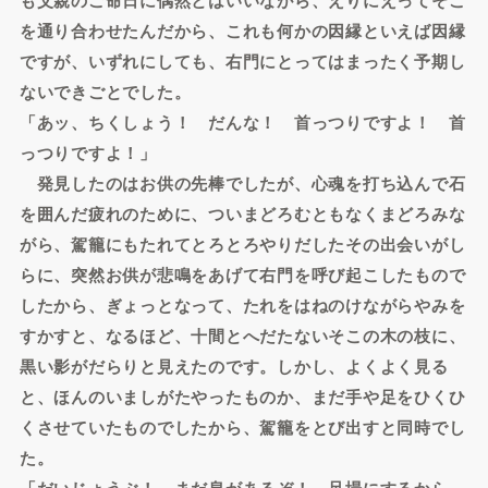
を通り合わせたんだから、これも何かの因縁といえば因縁
ですが、いずれにしても、右門にとってはまったく予期し
ないできごとでした。
「あッ、ちくしょう！ だんな！ 首っつりですよ！ 首
っつりですよ！」
発見したのはお供の先棒でしたが、心魂を打ち込んで石
を囲んだ疲れのために、ついまどろむともなくまどろみな
がら、駕籠にもたれてとろとろやりだしたその出会いがし
らに、突然お供が悲鳴をあげて右門を呼び起こしたもので
したから、ぎょっとなって、たれをはねのけながらやみを
すかすと、なるほど、十間とへだたないそこの木の枝に、
黒い影がだらりと見えたのです。しかし、よくよく見る
と、ほんのいましがたやったものか、まだ手や足をひくひ
くさせていたものでしたから、駕籠をとび出すと同時でし
た。
「だいじょうぶ！ まだ息があるぞ！ 足場にするから、