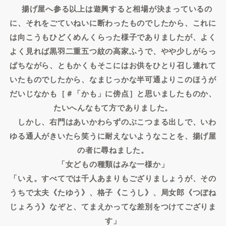
揚げ屋へ参る以上は遊興すると相場が決まっているの
に、それをごていねいに断わったものでしたから、これに
は向こうもひどくめんくらった様子でありましたが、よく
よく見れば黒羽二重五つ紋の高家ふうで、やや少しがらっ
ぱちながら、ともかくもそこにはお供をひとり召し連れて
いたものでしたから、なまじっかな半可通よりこのほうが
だいじなかも［＃「かも」に傍点］と思いましたものか、
たいへんなもて方でありました。
しかし、右門はあいかわらずのぶこつまる出しで、いわ
ゆる通人がきいたら笑うに耐えないようなことを、揚げ屋
の者に尋ねました。
「女どもの種類はみな一様か」
「いえ。すべてでは千人あまりもござりましょうが、その
うちで太夫《たゆう》、格子《こうし》、局女郎《つぼね
じょろう》なぞと、てまえかってな差別をつけてござりま
す」