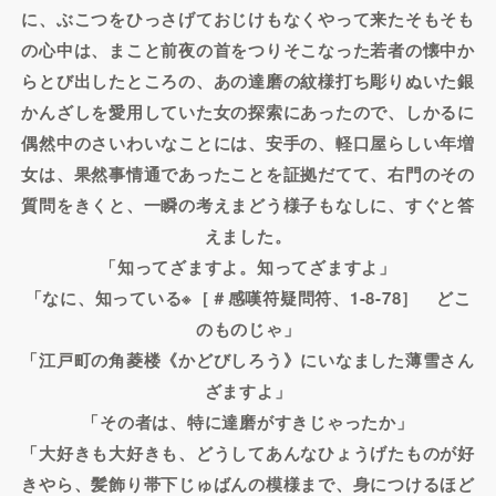
に、ぶこつをひっさげておじけもなくやって来たそもそも
の心中は、まこと前夜の首をつりそこなった若者の懐中か
らとび出したところの、あの達磨の紋様打ち彫りぬいた銀
かんざしを愛用していた女の探索にあったので、しかるに
偶然中のさいわいなことには、安手の、軽口屋らしい年増
女は、果然事情通であったことを証拠だてて、右門のその
質問をきくと、一瞬の考えまどう様子もなしに、すぐと答
えました。
「知ってざますよ。知ってざますよ」
「なに、知っている※［＃感嘆符疑問符、1-8-78］ どこ
のものじゃ」
「江戸町の角菱楼《かどびしろう》にいなました薄雪さん
ざますよ」
「その者は、特に達磨がすきじゃったか」
「大好きも大好きも、どうしてあんなひょうげたものが好
きやら、髪飾り帯下じゅばんの模様まで、身につけるほど