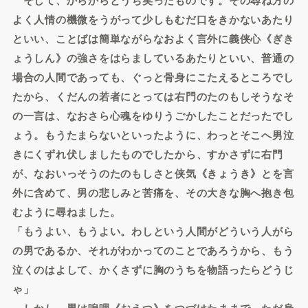
よく人情の機微をうがって少しもむだ口をきかないあたり
といい、ことばは簡単ながらなおよく言外に義侠心《ぎき
ょうしん》の強さをはらましているあたりといい、普通の
場合の人間であっても、ぐっと骨身にこたえるところでし
たから、くだんの若者にとっては右門のたのもしそうなそ
の一言は、なおさら心魂をゆりうごかしたことだったでし
ょう。もうたまらないといったように、わっとそこへ男泣
きにくずれ伏しましたものでしたから、すかさずに右門
が、なおいっそうのたのもしさと侠気《きょうき》とを言
外に含めて、男の悲しみと苦痛を、その大きな胸へ抱き包
むように尋ねました。
「もうよい、もうよい。わしという人間がどういう人がら
の男であるか、それがわかってのことであろうから、もう
泣くのはよして、かくさずに胸のうちを物語ったらどうじ
ゃ」
しかし、男は嗚咽《おえつ》をつづけたままで、ただ身