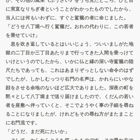
に実直なりちぎ者ということがわかったものでしたから、
当人には何もいわずに、すぐと駕籠の者に命じました。
「どうせ八丁堀へ行く駕籠だ。おれの代わりに、この若者
を乗せていけ」
息を吹き返しているとはいいじょう、ついいましがた地
獄の二丁目か三丁目あたりまで行ってきた人間を乗っけて
いけというのでしたから、いかに仏と縁の深い寺駕籠の陸
尺たちであっても、これはあまりぞっとしない命令のはず
でしたが、しかしむっつり右門の名声は、かれらにいやな
顔をさせる余地のないほど広大でありました。深夜の町を
黙々として八丁堀まで送り届けましたので、くだんの若い
者を座敷へ伴っていくと、そこでようやく事の子細を尋ね
ることになりましたが、けれどもその尋ね方がまたまこと
に右門流です。
「どうだ、まだ死にたいか」
そして、からからとうち笑ったものです。その尋ね方の