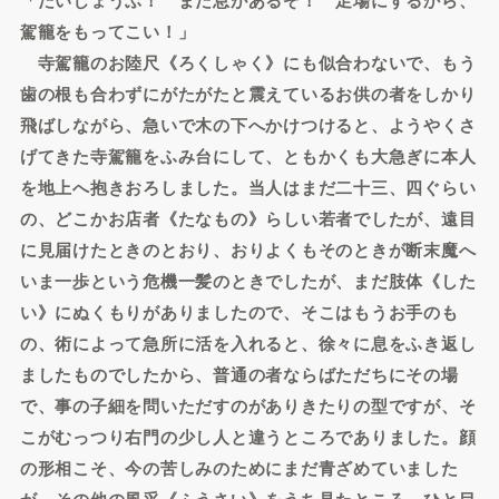
駕籠をもってこい！」
寺駕籠のお陸尺《ろくしゃく》にも似合わないで、もう
歯の根も合わずにがたがたと震えているお供の者をしかり
飛ばしながら、急いで木の下へかけつけると、ようやくさ
げてきた寺駕籠をふみ台にして、ともかくも大急ぎに本人
を地上へ抱きおろしました。当人はまだ二十三、四ぐらい
の、どこかお店者《たなもの》らしい若者でしたが、遠目
に見届けたときのとおり、おりよくもそのときが断末魔へ
いま一歩という危機一髪のときでしたが、まだ肢体《した
い》にぬくもりがありましたので、そこはもうお手のも
の、術によって急所に活を入れると、徐々に息をふき返し
ましたものでしたから、普通の者ならばただちにその場
で、事の子細を問いただすのがありきたりの型ですが、そ
こがむっつり右門の少し人と違うところでありました。顔
の形相こそ、今の苦しみのためにまだ青ざめていました
が、その他の風采《ふうさい》をうち見たところ、ひと目