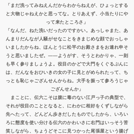
「まだ洗ってみねえんだからわからねえが、ひょっとする
と大物じゃねえかと思ってな。とりあえず、小当たりにや
って来たところさ」
「なんだ、ねた洗いだったのですかい。あっしゃまた、あ
んまりだんなが人騒がせなことをきまじめな顔でおっしゃ
いましたからね、ほんとうに松平のお殿さまをお連れ申そ
うと思いましたぜ。――ようがす、そうとわかりゃ、一刻
も早く参りましょうよ。役目のかどで大門をくぐるぶんに
は、だんなをおひいきの女の子に見とがめられたって、ち
っとも恥じゃござんせんからね。大手を振って参ろうじゃ
ござんせんか」
まことに、伝六こそは腹に毒のない江戸っ子の典型で、
それが役目のこととなると、にわかに相好をくずしながら
先へたって、どんどん歩きだしたものでしたから、いろい
ろに態度を使い分ける伝六のかわいさに右門はいっそう苦
笑しながら、ちょうどそこに見つかった尾張屋という揚げ