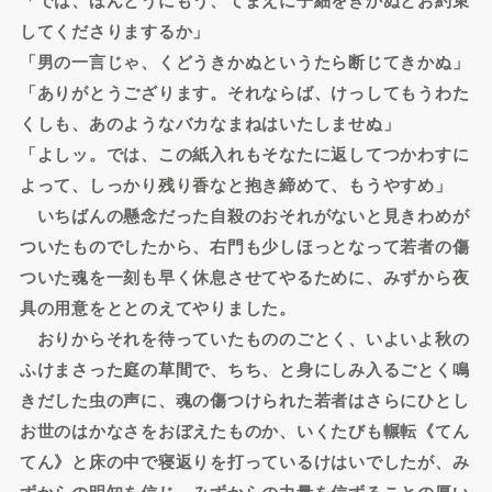
してくださりまするか」
「男の一言じゃ、くどうきかぬというたら断じてきかぬ」
「ありがとうござります。それならば、けっしてもうわた
くしも、あのようなバカなまねはいたしませぬ」
「よしッ。では、この紙入れもそなたに返してつかわすに
よって、しっかり残り香なと抱き締めて、もうやすめ」
いちばんの懸念だった自殺のおそれがないと見きわめが
ついたものでしたから、右門も少しほっとなって若者の傷
ついた魂を一刻も早く休息させてやるために、みずから夜
具の用意をととのえてやりました。
おりからそれを待っていたもののごとく、いよいよ秋の
ふけまさった庭の草間で、ちち、と身にしみ入るごとく鳴
きだした虫の声に、魂の傷つけられた若者はさらにひとし
お世のはかなさをおぼえたものか、いくたびも輾転《てん
てん》と床の中で寝返りを打っているけはいでしたが、み
ずからの明知を信じ、みずからの力量を信ずることの厚い