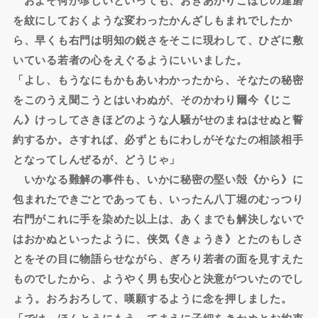
を紋にしておくような変わったかんざしもまれでしたか
ら、早くも右門は明知の鋭さをそこに現わして、ひざに敷
いている若者の心をえぐるようにいいました。
「よし、もうなにもかもあいわかったから、そなたの秘密
をこのうえ聞こうとはいわぬが、そのかわり爾今《じこ
ん》けっしてさきほどのような人騒がせのまねはせぬと誓
約するか。さすれば、必ずともにわしがそなたの相談相手
となってしんぜるが、どうじゃ」
いかなる難解の事件も、いかに秘密の堅い殻《から》に
包まれたできごとであっても、いったん八丁堀のむっつり
右門がこれに手を染めた以上は、あくまでも解決しないで
はおかぬといったように、侠気《きょうき》とたのもしさ
とをその目に物語らせながら、ぎろり若者の面を見すえた
ものでしたから、ようやく男も安心と決意がついたのでし
ょう。おろおろして、嘆願するように念を押しました。
「では、ほんとうにもう、てまえに子細をきかぬとお約束