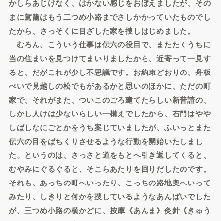
かしらあじけなく、はかない感じをおぼえましたが、その
まに駕籠はもう二つめ小路までさしかかっていたものでし
たから、さっそくに目ざした家を捜しはじめました。
むろん、こういう仕事は伝六の役目で、またたくうちに
当の住まいを見つけてまいりましたから、近寄って一見す
ると、だがこれが少し不思議です。お約束どおりの、舟板
べいで見越しの松でもがあるかと思いのほかに、ただの町
家で、それがまた、ついこのごろ建てたらしい新普請の、
しかし人けは少ないらしい一構えでしたから、右門はやや
しばしなにごとかをうち案じていましたが、ふいっとまた
伝六の目をぱちくりさせるような行動を開始いたしまし
た。というのは、さっさと道をもとへ引き返してくると、
むやみにぐるぐると、そこらあたりを回りだしたのです。
それも、あっちの町へいったり、こっちの路地奥へいって
みたり、しきりと何かを捜しているようなあんばいでした
が、三つめ小路の横かどに、按摩《あんま》灸針《きゅう