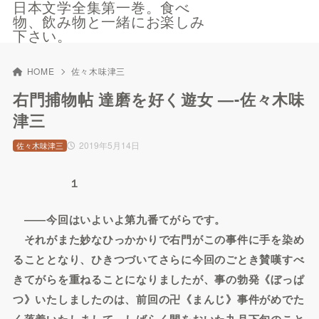
日本文学全集第一巻。食べ
物、飲み物と一緒にお楽しみ
下さい。
HOME
佐々木味津三
右門捕物帖 達磨を好く遊女 —-佐々木味
津三
2019年5月14日
佐々木味津三
１
――今回はいよいよ第九番てがらです。
それがまた妙なひっかかりで右門がこの事件に手を染め
ることとなり、ひきつづいてさらに今回のごとき賛嘆すべ
きてがらを重ねることになりましたが、事の勃発《ぼっぱ
つ》いたしましたのは、前回の卍《まんじ》事件がめでた
く落着いたしまして、しばらく間をおいた九月下旬のこと