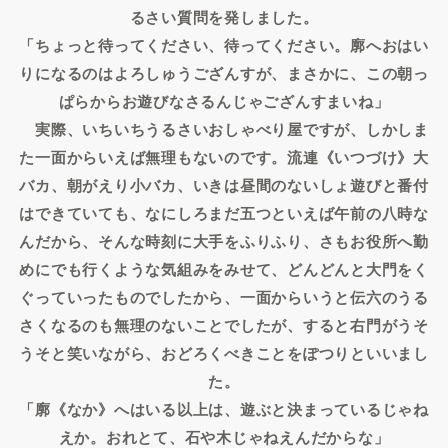
るさい質問を発しました。
「ちょっと待ってください、待ってください。廓へおはい
りになるのはよろしゅうござんすが、まさかに、この朝っ
ぱらからお遊びなさるんじゃござんすまいね」
実際、いちいちうるさいおしゃべり屋ですが、しかしま
た一面からいえば無理もないのです。流連《いつづけ》大
バカ、朝がえり小バカ、いきは昼間のないしょ遊びと番付
はできていても、なにしろまだ五つといえば午前の八時な
んだから、そんな時刻に大手をふりふり、さもお役所へ勤
めにでも行くような気組みをみせて、どんどんと大門をく
ぐっていったものでしたから、一面からいうと伝六のうる
さくなるのも無理のないことでしたが、すると右門がうそ
うそと笑いながら、おどろくべきことをぽつりといいまし
た。
「廓《なか》へはいる以上は、遊ぶと決まっているじゃね
えか。おれとて、石や木じゃねえんだからな」