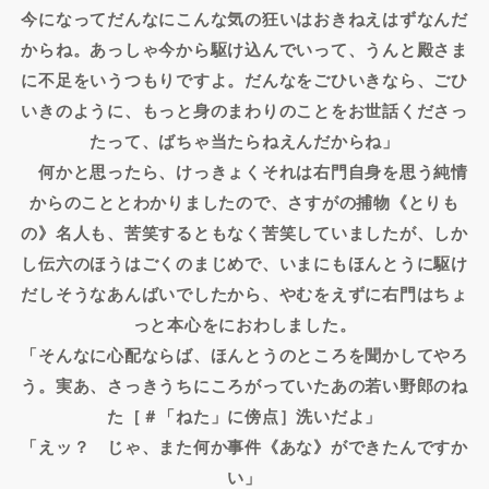
今になってだんなにこんな気の狂いはおきねえはずなんだ
からね。あっしゃ今から駆け込んでいって、うんと殿さま
に不足をいうつもりですよ。だんなをごひいきなら、ごひ
いきのように、もっと身のまわりのことをお世話くださっ
たって、ばちゃ当たらねえんだからね」
何かと思ったら、けっきょくそれは右門自身を思う純情
からのこととわかりましたので、さすがの捕物《とりも
の》名人も、苦笑するともなく苦笑していましたが、しか
し伝六のほうはごくのまじめで、いまにもほんとうに駆け
だしそうなあんばいでしたから、やむをえずに右門はちょ
っと本心をにおわしました。
「そんなに心配ならば、ほんとうのところを聞かしてやろ
う。実あ、さっきうちにころがっていたあの若い野郎のね
た［＃「ねた」に傍点］洗いだよ」
「えッ？ じゃ、また何か事件《あな》ができたんですか
い」