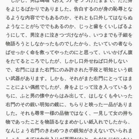
をよじるばかりでありました。告白するのが身の恥辱とな
るような内容ででもあるのか、それとも口外してはならぬ
ようなことがらででもあるのか、じっと歯をくいしばるよ
うにして、男泣きに泣きつづけながら、いつまでも子細を
物語ろうとしなかったものでしたから、たいていの者なら
ばせっかく命を救ってやったのにと思って、いいかげん腹
をたてるところでしたが、しかし口外せねば口外しない
で、右門にはまた右門にのみ許された手段と明知という鋭
い武器があります。しかも、それがまた右門にとってはま
ことによい偶然でしたが、身をよじって泣き入っているう
ちに、ふと男の懐中からはみ出して、はしなくも今いった
右門のその鋭い明知の鏡に、ちらりと映った一品がありま
した。それも尋常一様の品物ではなく、一見して女の持ち
物であったことを物語るなまめかしい紙入れでしたから、
なんじょう右門のきわめつきの鋭知がさえないでいられま
しょう。さては女出入りが原因だなと、ただちにだいたい