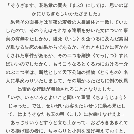
「そうざます、花魁衆の間夫《まぶ》にしては、思いのほ
かにりちぎらしいかたざました」
果然その面書きは前夜の若者の人相風体と一致していま
したので、そのうえはそれなる達磨を好いた女について事
実の有無をたしかめ、縊死《いし》を企つるに及んだ素因
が単なる失恋の結果からであるか、それともほかに何かか
くされた事件があるか、その二つを剔抉《てっけつ》すれ
ばいいのでしたから、もうこうなるとくるわにおける一介
のぶこつ者は、断然として天下公知の捕物《とりもの》名
人に早変わりいたしまして、その場からただちに例の疾風
迅雷的な行動が開始されることとなりました。
「いや、いろいろとよいこと聞いて重畳《ちょうじょう》
じゃった。では、せいぜいお客をたいせつに勤め果たし
て、はようそなたも玉の輿《こし》にお乗りなせえよ」
あっさりいうとすうと立ち上がって、おどろきあきれて
いる揚げ屋の者に、ちゃらりと小判を投げ与えておくと、