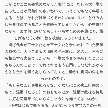
ほかにどこにも要求のなかった右門には、むしろ大年増で
あったことが偶然中のさいわいで、いうまでもなく年増で
あることは、それだけ廓《くるわ》の内に長いこと住み古
した事情通であることを物語っていましたから、心中喜び
ながら、まず何はおいてもしゃべらすための鼻薬にと、惜
しげもなく小判一枚を祝儀にふるまいました。
揚げ代金が二十文だとか三十文だとかいわれていた安値
の時代に、天下ご通宝の山吹き色一枚は、米の五、六石に
も相当する大金でしたから、年増の小鼻を鳴らしたことは
もちろんのことで、でれでれともう右門にしなだれかかろ
うとしたのを軽くあしらっておくと、静かに質問の矢を放
ったものです。
「ちと異なことを尋ぬるがな。そなたはこの廓五町内のう
ちで、達磨《だるま》のおもちゃとか、達磨の紋様を特別
に好む花魁衆《おいらんしゅう》を知ってはいぬか」
今ぞはじめて知らるる、わがむっつり右門のこの一郭