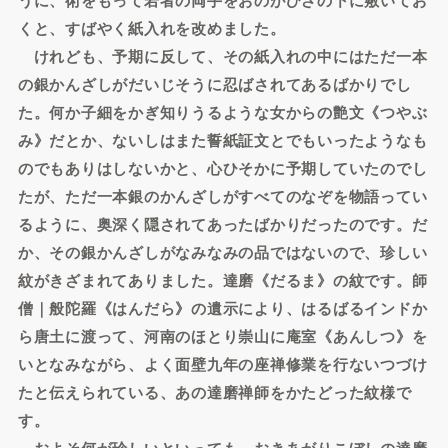
くと、すばやく紙入れを改めました。
けれども、予期に反して、その紙入れの中にはただ一本
の銀かんざしがだいじそうに忍ばされてあるばかりでし
た。何か子細をかぎ知りうるような女からの艶文《つやぶ
み》だとか、ないしはまた誓紙証文とでもいったようなも
のでもありはしないかと、心ひそかに予期していたのでし
たが、ただ一本銀のかんざしがすべてのなぞを物語ってい
るように、奥深く隠されてあったばかりだったのです。だ
か、その銀かんざしがなみなみの品ではないので、珍しい
紋がきざまれてありました。達磨《だるま》の紋です。師
僧｜般陀羅《はんだら》の遺示により、はるばるインドか
ら唐土に渡って、河南のほとり崇山に庵室《あんしつ》を
いとなみながら、よく面壁九年の座禅修業を行ないつづけ
たと伝えられている、あの達磨禅師をかたどった紋様で
す。
およそ何が珍しいといっても、おきあがりこぼしの達磨