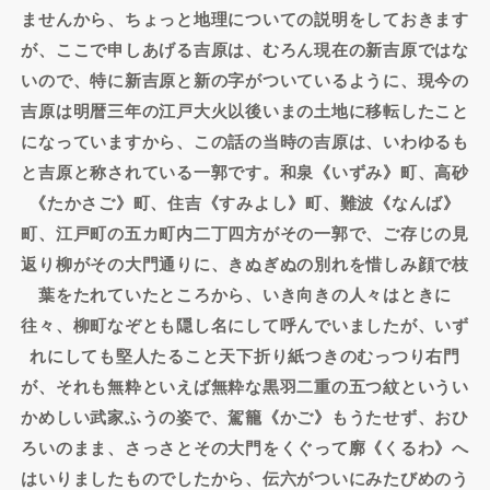
ませんから、ちょっと地理についての説明をしておきます
が、ここで申しあげる吉原は、むろん現在の新吉原ではな
いので、特に新吉原と新の字がついているように、現今の
吉原は明暦三年の江戸大火以後いまの土地に移転したこと
になっていますから、この話の当時の吉原は、いわゆるも
と吉原と称されている一郭です。和泉《いずみ》町、高砂
《たかさご》町、住吉《すみよし》町、難波《なんば》
町、江戸町の五カ町内二丁四方がその一郭で、ご存じの見
返り柳がその大門通りに、きぬぎぬの別れを惜しみ顔で枝
葉をたれていたところから、いき向きの人々はときに
往々、柳町なぞとも隠し名にして呼んでいましたが、いず
れにしても堅人たること天下折り紙つきのむっつり右門
が、それも無粋といえば無粋な黒羽二重の五つ紋というい
かめしい武家ふうの姿で、駕籠《かご》もうたせず、おひ
ろいのまま、さっさとその大門をくぐって廓《くるわ》へ
はいりましたものでしたから、伝六がついにみたびめのう