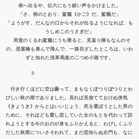
表へ出るや、伝六にもう鋭い声をかけました。
「さ、例のとおり、駕籠《かご》だ、駕籠だ」
「ようがす、だんなの口からそれが出るようになれば、も
うしめこのうさぎだ」
用意のくるわ駕籠にうち乗ると、見返り柳もなんのそ
の、思案橋も勇んで飛んで、一路目ざしたところは、いわ
ずと知れた浅草馬道の二つめ小路です。
３
行き行くほどに空は曇って、まもなくぽつりぽつりとわ
びしい秋の雨でありました。見れば見捨てておけぬ侠気
《きょうき》からとはいいじょう、死を選ぼうとした男の
ために、それほども愛し恋していた女のもとを代わって訪
れようとする今のおのが身をふりかえると、わびしくふり
だした秋雨についさそわれて、まだ恋知らぬ右門も、なに