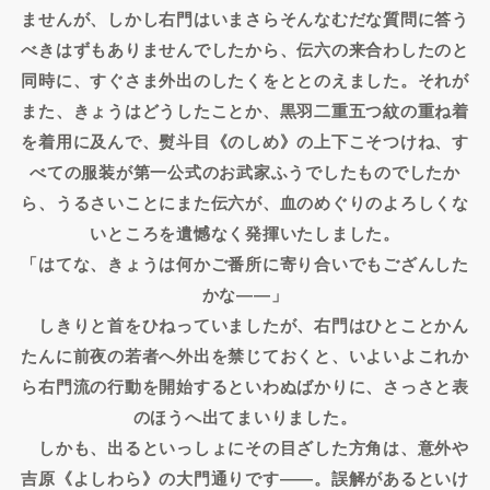
ませんが、しかし右門はいまさらそんなむだな質問に答う
べきはずもありませんでしたから、伝六の来合わしたのと
同時に、すぐさま外出のしたくをととのえました。それが
また、きょうはどうしたことか、黒羽二重五つ紋の重ね着
を着用に及んで、熨斗目《のしめ》の上下こそつけね、す
べての服装が第一公式のお武家ふうでしたものでしたか
ら、うるさいことにまた伝六が、血のめぐりのよろしくな
いところを遺憾なく発揮いたしました。
「はてな、きょうは何かご番所に寄り合いでもござんした
かな――」
しきりと首をひねっていましたが、右門はひとことかん
たんに前夜の若者へ外出を禁じておくと、いよいよこれか
ら右門流の行動を開始するといわぬばかりに、さっさと表
のほうへ出てまいりました。
しかも、出るといっしょにその目ざした方角は、意外や
吉原《よしわら》の大門通りです――。誤解があるといけ