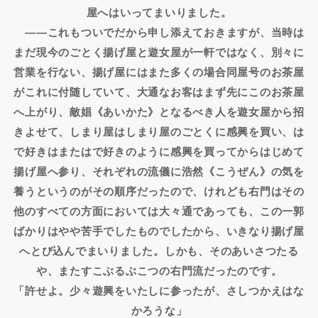
屋へはいってまいりました。
――これもついでだから申し添えておきますが、当時は
まだ現今のごとく揚げ屋と遊女屋が一軒ではなく、別々に
営業を行ない、揚げ屋にはまた多くの場合同屋号のお茶屋
がこれに付随していて、大通なお客はまず先にこのお茶屋
へ上がり、敵娼《あいかた》となるべき人を遊女屋から招
きよせて、しまり屋はしまり屋のごとくに感興を買い、は
で好きはまたはで好きのように感興を買ってからはじめて
揚げ屋へ参り、それぞれの流儀に浩然《こうぜん》の気を
養うというのがその順序だったので、けれども右門はその
他のすべての方面においては大々通であっても、この一郭
ばかりはやや苦手でしたものでしたから、いきなり揚げ屋
へとび込んでまいりました。しかも、そのあいさつたる
や、またすこぶるぶこつの右門流だったのです。
「許せよ。少々遊興をいたしに参ったが、さしつかえはな
かろうな」