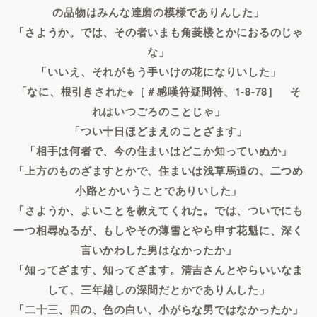
の品物はみんな達磨の模様でありんした」
「さようか。では、その者いまも角菱楼とかにおるのじゃ
な」
「いいえ、それがもう手いけの花になりいした」
「なに、根引きされた※［＃感嘆符疑問符、1-8-78］ そ
れはいつごろのことじゃ」
「つい十日ほどまえのことざます」
「相手は何者で、今の住まいはどこか知っていぬか」
「上方のものざますとかで、住まいは浅草馬道の、二つめ
小路とかいうことでありいした」
「さようか、よいことを教えてくれた。では、ついでにも
一つ相尋ぬるが、もしやその薄雪とやら申す花魁に、深く
言いかわした男はなかったか」
「知ってざます、知ってざます。清吉さんとやらいいなま
して、三年越しの深間だとかでありんした」
「二十三、四の、色の白い、小がらな男ではなかったか」