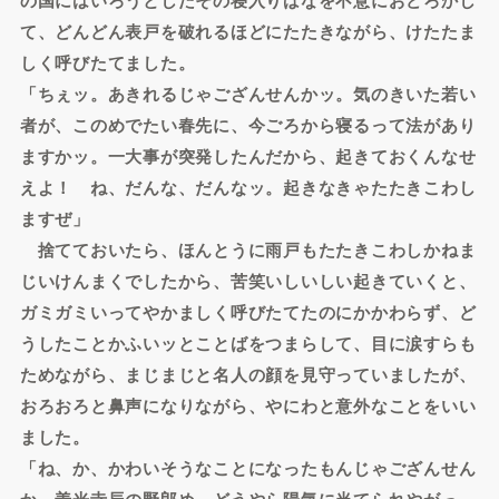
て、どんどん表戸を破れるほどにたたきながら、けたたま
しく呼びたてました。
「ちぇッ。あきれるじゃござんせんかッ。気のきいた若い
者が、このめでたい春先に、今ごろから寝るって法があり
ますかッ。一大事が突発したんだから、起きておくんなせ
えよ！ ね、だんな、だんなッ。起きなきゃたたきこわし
ますぜ」
捨てておいたら、ほんとうに雨戸もたたきこわしかねま
じいけんまくでしたから、苦笑いしいしい起きていくと、
ガミガミいってやかましく呼びたてたのにかかわらず、ど
うしたことかふいッとことばをつまらして、目に涙すらも
ためながら、まじまじと名人の顔を見守っていましたが、
おろおろと鼻声になりながら、やにわと意外なことをいい
ました。
「ね、か、かわいそうなことになったもんじゃござんせん
か。善光寺辰の野郎め、どうやら陽気に当てられやがっ