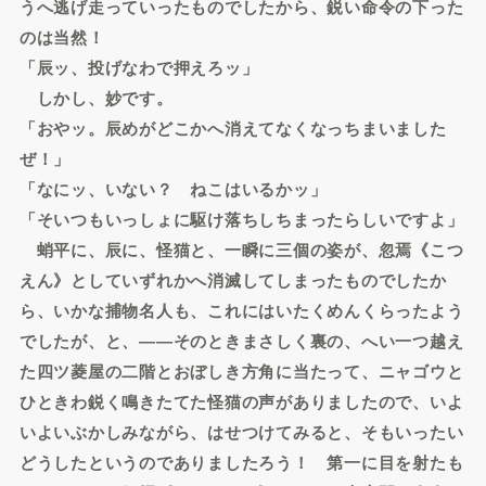
うへ逃げ走っていったものでしたから、鋭い命令の下った
のは当然！
「辰ッ、投げなわで押えろッ」
しかし、妙です。
「おやッ。辰めがどこかへ消えてなくなっちまいました
ぜ！」
「なにッ、いない？ ねこはいるかッ」
「そいつもいっしょに駆け落ちしちまったらしいですよ」
蛸平に、辰に、怪猫と、一瞬に三個の姿が、忽焉《こつ
えん》としていずれかへ消滅してしまったものでしたか
ら、いかな捕物名人も、これにはいたくめんくらったよう
でしたが、と、――そのときまさしく裏の、へい一つ越え
た四ツ菱屋の二階とおぼしき方角に当たって、ニャゴウと
ひときわ鋭く鳴きたてた怪猫の声がありましたので、いよ
いよいぶかしみながら、はせつけてみると、そもいったい
どうしたというのでありましたろう！ 第一に目を射たも