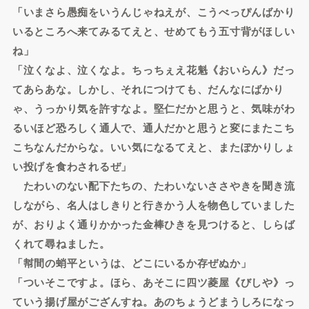
「いまさら愚痴をいうんじゃねえが、こうべっぴんばかり
いるところへ来てみるてえと、せめてもう五寸背がほしい
ね」
「泣くなよ、泣くなよ。ちっちぇえ花魁《おいらん》だっ
てあらあな。しかし、それにつけても、だんなにばかり
ゃ、うっかり気を許すなよ。堅仁だかと思うと、気味がわ
るいほど恐ろしく通人で、通人だかと思うと変にまたこち
こちなんだからな。いい気になるてえと、またぽかりしょ
い投げを食わされるぜ」
たわいのない配下たちの、たわいないささやきを聞き流
しながら、名人はしきりと行きかう人を物色していました
が、おりよく通りかかった金棒ひきを見つけると、しらば
くれて尋ねました。
「幇間の蛸平というは、どこにいるか存ぜぬか」
「ついそこですよ。ほら、あそこに四ツ菱屋《びしや》っ
ていう揚げ屋がござんすね。あのちょうどまうしろになっ