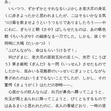
あ」
いいつつ、ずかずかとそれなるいぶかしき老大尽の身近
くに歩きよったかと思われましたが、こはそもいかなる気
つけ薬を飲ませようというつもりでありましたろう――や
にわに、ぎらりと鞘《さや》ばしらせたものは、あの蝋色
鞘《ろいろざや》の細身なる一刀でした。しかも、抜くや
同時に大喝《たいかつ》！
「ふびんながら、命はもらいうけるぞ！」
叫びざまに、老大尽の面前五分の近くへ、光芒《こうぼ
う》寒き銀蛇《ぎんだ》を一閃《いっせん》させたもので
したから、並みいる花魁群のいっせいにぎょッとしながら
青ざめたのはいうまでもないことでしたが、しかし、その
驚愕《きょうがく》はただの秒時――。
心底からの狂人ならば、白刃が鼻先へ襲ってこようと、
矢玉が雨とあられに降ってこようと、びくともするもので
はあるまいと思われたのに、名人の看破どおり、一時の逆