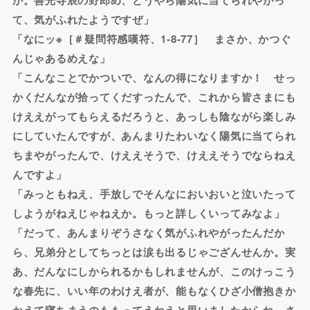
て、気がふれたようですぜ」
「なにッ※［＃疑問符感嘆符、1-8-77］ まさか、かつぐ
んじゃあるめえな」
「こんなことでかついで、なんの得になりますか！ せっ
かくだんなが拾ってくだすったんで、これから皆さまにも
けええがってもらえるだろうと、あっしも陰ながら楽しみ
にしていたんですが、あんまりたわいなく陽気に当てられ
ちまやがったんで、けええそうで、けええそうでならねえ
んですよ」
「みっともねえ、手放しでそんなにおいおいと泣いたって
しようがねえじゃねえか。もっと詳しくいってみなよ」
「だって、あんまりぞうさなく気がふれやがったんだか
ら、兄弟分としてちっとは涙も出るじゃござんせんか。実
あ、だんなにしかられるかもしれませんが、このけっこう
な春先に、いい年のわけえ者が、能もなくひざ小僧抱きか
かえて寝ちまうのももってえねえと思いましたからね。さ