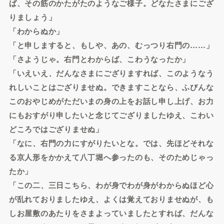
ば、その筋のかたがたのようなご様子。どなたさまにござ
りましょう」
「わからぬか」
「と申しますると、もしや、あの、むっつり右門の……」
「さようじゃ。右門とわからば、こわうなったか」
「いえいえ、だんなさまにござりますれば、このようなう
れしいことはござりませぬ。できますことなら、ふびんな
このおやじめがただいまの身の上をお話し申し上げ、お力
にもおすがり申したいと念じてござりましたゆえ、こわい
どころではござりませぬ」
「なに、右門の力にすがりたいとな。では、先ほどそれな
る京人形をかかえて八丁堀へ参ったのも、そのためじゃっ
たか」
「この二、三日こちら、わが身でわが身がわからぬほど心
が乱れておりましたゆえ、よくは覚えておりませぬが、も
しお屋敷のあたりをさまよっていましたとすれば、だんな