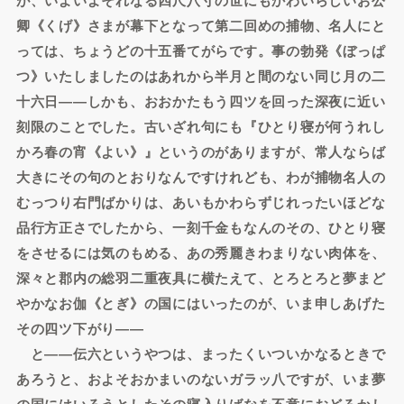
卿《くげ》さまが幕下となって第二回めの捕物、名人にと
っては、ちょうどの十五番てがらです。事の勃発《ぼっぱ
つ》いたしましたのはあれから半月と間のない同じ月の二
十六日――しかも、おおかたもう四ツを回った深夜に近い
刻限のことでした。古いざれ句にも『ひとり寝が何うれし
かろ春の宵《よい》』というのがありますが、常人ならば
大きにその句のとおりなんですけれども、わが捕物名人の
むっつり右門ばかりは、あいもかわらずじれったいほどな
品行方正さでしたから、一刻千金もなんのその、ひとり寝
をさせるには気のもめる、あの秀麗きわまりない肉体を、
深々と郡内の総羽二重夜具に横たえて、とろとろと夢まど
やかなお伽《とぎ》の国にはいったのが、いま申しあげた
その四ツ下がり――
と――伝六というやつは、まったくいついかなるときで
あろうと、およそおかまいのないガラッ八ですが、いま夢
の国にはいろうとしたその寝入りばなを不意におどろかし