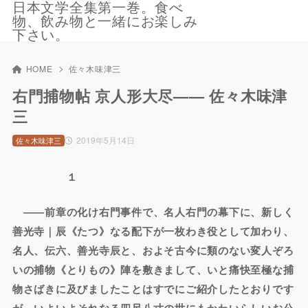
日本文学全集第一巻。食べ
物、飲み物と一緒にお楽しみ
下さい。
HOME
佐々木味津三
右門捕物帖 京人形大尽—— 佐々木味津
三
2019年5月14日
佐々木味津三
１
――前章の化け右門事件で、名人右門の幕下に、新しく
善光寺｜辰《たつ》なる配下が一枚わき役として加わり、
名人、伝六、善光寺辰と、およそ古今に類のない変人ぞろ
いの捕物《とりもの》陣を敷きまして、いと痛快至極な捕
物さばきに及びましたことはすでにご紹介したとおりです
が、いよいよそれなる四尺八寸の世にもかわいらしいお公