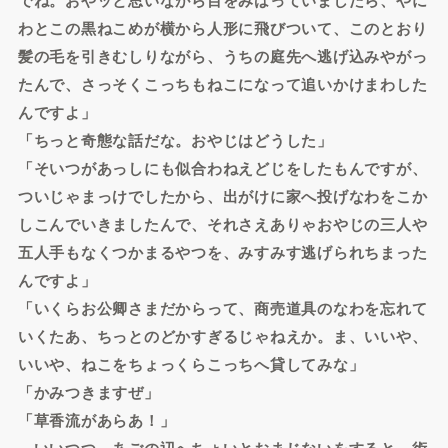
わとこの黒ねこめが横から人形に飛びついて、このとおり
髪の毛を引きむしりながら、うちの庭先へ逃げ込みやがっ
たんで、さっそくこっちもねこになって追いかけまわした
んですよ」
「ちっと奇態な話だな。おやじはどうした」
「そいつがあっしにも似合わねえどじをしたもんですが、
ついじゃまっけでしたから、出がけに家へ投げなわをこか
しこんでいきましたんで、それさえありゃおやじの三人や
五人手もなくつかまるやつを、みすみす逃げられちまった
んですよ」
「いくらお公卿さまだからって、商売道具のなわを忘れて
いくたあ、ちっとのどかすぎるじゃねえか。ま、いいや、
いいや、ねこをちょっくらこっちへ貸してみな」
「かみつきますぜ」
「草香流があらあ！」
いいつつ、あごの辺へちょいとおまじないをすると、術