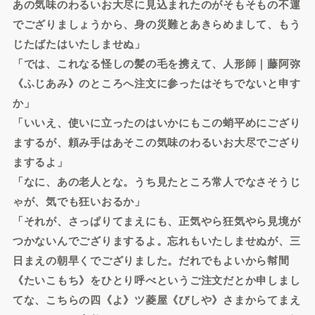
あの気味のわるいお大尽に見込まれたのがそもそもの不運
でござりましょうから、身の災難とあきらめまして、もう
じたばたはいたしませぬ」
「では、これなる怪しの髪の毛を携えて、人形師｜藤阿弥
《ふじあみ》のところへ注文に参ったはそちでないと申す
か」
「いいえ、使いに立ったのはいかにもこの蛸平めにござり
まするが、頼み手はあそこの気味のわるいお大尽でござり
まするよ」
「なに、あの老人とな。うち見たところ常人でなさそうじ
ゃが、気でも狂いおるか」
「それが、さっぱりてまえにも、正気やら狂気やら見境が
つかないんでござりまするよ。忘れもいたしませぬが、三
日まえの朝早くでござりました。だれでもよいから幇間
《たいこもち》をひとり呼べというご注文だとか申しまし
てな、こちらの四《よ》ツ菱屋《びしや》さまからてまえ