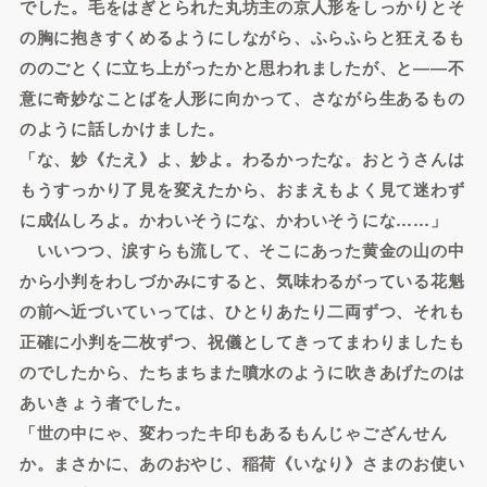
でした。毛をはぎとられた丸坊主の京人形をしっかりとそ
の胸に抱きすくめるようにしながら、ふらふらと狂えるも
ののごとくに立ち上がったかと思われましたが、と――不
意に奇妙なことばを人形に向かって、さながら生あるもの
のように話しかけました。
「な、妙《たえ》よ、妙よ。わるかったな。おとうさんは
もうすっかり了見を変えたから、おまえもよく見て迷わず
に成仏しろよ。かわいそうにな、かわいそうにな……」
いいつつ、涙すらも流して、そこにあった黄金の山の中
から小判をわしづかみにすると、気味わるがっている花魁
の前へ近づいていっては、ひとりあたり二両ずつ、それも
正確に小判を二枚ずつ、祝儀としてきってまわりましたも
のでしたから、たちまちまた噴水のように吹きあげたのは
あいきょう者でした。
「世の中にゃ、変わったキ印もあるもんじゃござんせん
か。まさかに、あのおやじ、稲荷《いなり》さまのお使い