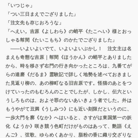
「いつじゃ」
「つい三日まえでござりました」
「注文先も存じおろうな」
「へえい。吉原《よしわら》の蛸平《たこへい》様とおっ
しゃる幇間《たいこもち》のかたでござりました」
――いよいよいでて、いよいよいぶかし！ 注文主は名
まえも奇態な吉原｜幇間《ほうかん》の蛸平とありました
から、時を移さず右門の行き向かったところは、九番てが
らの達磨《だるま》霊験記で詳しく地勢を述べておきまし
た見返り柳の、あの柳町なる旧吉原です。怪猫のあとをつ
けていったのもむろんのことでしたが、しかし、伝六とい
うしろものは、およそ罪のないあいきょう者でした。外は
もうやがて丑満《うしみつ》にも近い刻限だというのに、
一歩大門を廓《なか》へはいると、さすがは東国第一の妖
化《ようか》咲き競う色町だけがものはあって、艶語《え
んご》、弦歌、ゆらめくあかり、脂粉の香に織り交ざりな