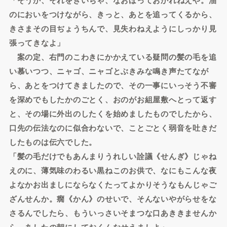
のにおいをつけながら、きっと、あとを追ってくるから、
きさまその目ぢょうちんで、見失わねえようにしっかり見
張ってきなよ」
案の定、右門のこわきにかかえている疑問の髪の毛を追
い慕いつつ、ニャゴ、ニャゴとぶきみな鳴き声たてなが
ら、あとをつけてきましたので、その一事にいっそう不審
を深めでもしたかのごとく、おのがお組屋敷へとって返す
と、その場に外出のしたくを始めましたものでしたから、
口先の伝法なのに似合わないで、ことごとく弱音を吐きだ
したものは伝六でした。
「髪の毛だけでもあんまりうれしい詮議《せんぎ》じゃね
えのに、薄気味のわるい黒ねこのお供で、なにもこんな夜
よなかお出ましにならなくたってよかりそうなもんじゃご
ざんせんか。癇《かん》のせいで、そんないやがらせをな
さるんでしたら、もういっさいそまつな口あききませんか
ら、あしたの朝にしておくんなせえましよ」