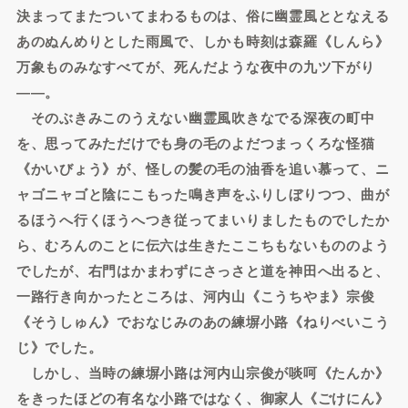
決まってまたついてまわるものは、俗に幽霊風ととなえる
あのぬんめりとした雨風で、しかも時刻は森羅《しんら》
万象ものみなすべてが、死んだような夜中の九ツ下がり
――。
そのぶきみこのうえない幽霊風吹きなでる深夜の町中
を、思ってみただけでも身の毛のよだつまっくろな怪猫
《かいびょう》が、怪しの髪の毛の油香を追い慕って、ニ
ャゴニャゴと陰にこもった鳴き声をふりしぼりつつ、曲が
るほうへ行くほうへつき従ってまいりましたものでしたか
ら、むろんのことに伝六は生きたここちもないもののよう
でしたが、右門はかまわずにさっさと道を神田へ出ると、
一路行き向かったところは、河内山《こうちやま》宗俊
《そうしゅん》でおなじみのあの練塀小路《ねりべいこう
じ》でした。
しかし、当時の練塀小路は河内山宗俊が啖呵《たんか》
をきったほどの有名な小路ではなく、御家人《ごけにん》