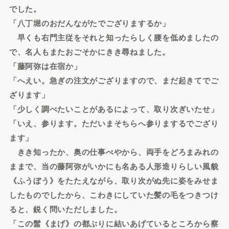
でした。
「八丁堀のおだんながたでござりまするか」
早くも右門主従をそれと知ったらしく腰を低めましたの
で、名人もまたおごそかにきき尋ねました。
「藤阿弥は在宿か」
「へえい。急ぎの注文がござりますので、まだ起きてでご
ざります」
「少しく調べたいことがあるによって、取り次ぎいたせ」
「いえ、参ります。ただいまそちらへ参りまするでござり
ます」
きき知ったか、奥の仕事べやから、両手をどろまみれの
ままで、当の藤阿弥がいかにも名ある人形造りらしい風貌
《ふうぼう》をたたえながら、取り次がぬ先に姿をみせま
したものでしたから、こわきにしていた髪の毛をつきつけ
ると、鋭く問いただしました。
「この髷《まげ》の都ぶりに結いあげているところから察