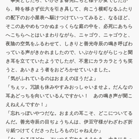
ら、時を移さず伝六を引き具して、向こう横町なるふたり
の配下のお小屋表へ駆けつけていってみると、なるほど、
そこのあやめもつかぬまっくらな庭の中を、必死にあちら
へこちらへとはいまわりながら、ニャゴウ、ニャゴウと、
夜陰の空気をふるわせて、しきりと善光寺辰の鳴き呼ばわ
っている声がきかれましたので、いぶかりながらじっと聞
き耳を立てていたようでしたが、不意にカラカラとうち笑
うと、あいきょう者をおどろかせていいました。
「気がふれているのはおまえのほうだよ」
「ちぇッ。冗談も休みやすみおっしゃいませよ。だんなの
耳あどっちを向いているんですかい！ あの鳴き声が聞こ
えねえんですか！」
「忘れっぽいやつだな。おまえの耳こそ、どこについてる
んだ。善光寺辰の目ぢょうちんは、伊豆守様がわざわざ折
り紙つけてくださったしろものじゃねえか」
「な、なるほどね。そいつを忘れちまうたあ、大きにあっ