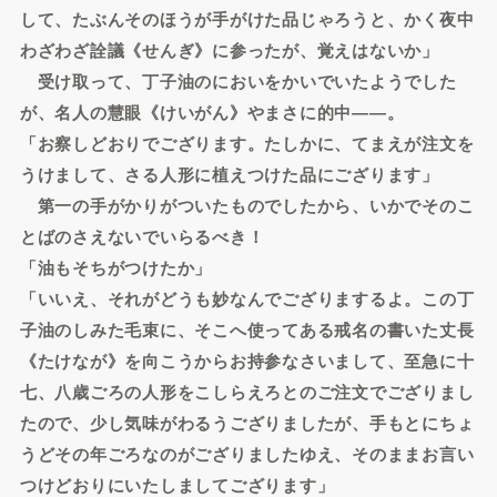
して、たぶんそのほうが手がけた品じゃろうと、かく夜中
わざわざ詮議《せんぎ》に参ったが、覚えはないか」
受け取って、丁子油のにおいをかいでいたようでした
が、名人の慧眼《けいがん》やまさに的中――。
「お察しどおりでござります。たしかに、てまえが注文を
うけまして、さる人形に植えつけた品にござります」
第一の手がかりがついたものでしたから、いかでそのこ
とばのさえないでいらるべき！
「油もそちがつけたか」
「いいえ、それがどうも妙なんでござりまするよ。この丁
子油のしみた毛束に、そこへ使ってある戒名の書いた丈長
《たけなが》を向こうからお持参なさいまして、至急に十
七、八歳ごろの人形をこしらえろとのご注文でござりまし
たので、少し気味がわるうござりましたが、手もとにちょ
うどその年ごろなのがござりましたゆえ、そのままお言い
つけどおりにいたしましてござります」