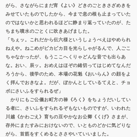
がら、さながらにまだ宵《よい》どきのごときさざめきを
みせていたものでしたから、今まで息の根も止まっていた
のではないかと思われるほどに静まり返っていたのが、た
ちまち噴水のごとくに吹きあげました。
「ちぇッ。これだから伝六様というしょうべえはやめられ
ねえや。ねこめがピカピカ目を光らしゃがるんで、人ごこ
ちゃなかったが、もうここへくりゃどんな音でも出らあ
な。おい、辰ッ。おめえはほぞの緒切ってはじめてなんだ
ろうから、後学のため、本場の花魁《おいらん》の顔をよ
く拝んでおきなよ。だが、ぽかんとしているてえと、チョ
ボにさいふをすられるぜ」
かりにもご公儀お町方の禄《ろく》をちょうだいしてい
る者に、さいふをすられるぞもないものですが、いわれた
川越《かわごえ》育ちの豆やかなお公卿《くげ》さまが、
存外にまたすみにおけないので、いとものどかに気どりな
がら、首筋をすくめるとささやいていいました。