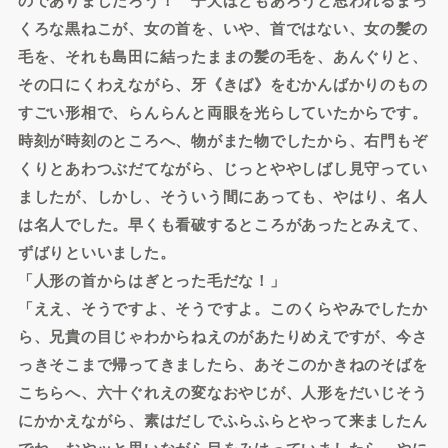
くろな黒ねこが、女の首を、いや、首ではない、女の髪の
毛を、それも島田に結ったままの髪の毛を、あんぐりと、
その口にくわえながら、牙《きば》をむかんばかりのもの
すごい形相で、らんらんと両眼を光らしていたからです。
時刻が時刻のところへ、物がまた物でしたから、右門もぞ
くりとあわつぶだてながら、じっとややしばし見守ってい
ましたが、しかし、そういう間にあっても、やはり、名人
は名人でした。早くも看破するところがあったとみえて、
ずばりといいました。
「人形の首からはぎとった毛だな！」
「ええ、そうですよ、そうですよ。このくらやみでしたか
ら、兄貴の目じゃわからねえのがあたりめえですが、今さ
っきそこまで帰ってきましたら、あそこのかきねのそばを
こちらへ、六十ぐれえの変なおやじが、人形をだいじそう
にかかえながら、素はだしでふらふらとやって来ましたん
でね。おやッと思いながら目をみはっていましたら、やに