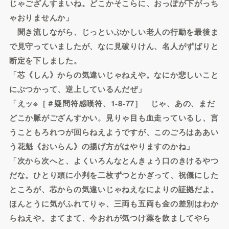
じゃござんすまいね。どこかそこらに、おっぽが下がっち
ゃおりませんか」
聞き流しながら、じっといぶかしい老人の行動を最後ま
で見守っていましたが、なに見破りけん、名人がずばりと
断定を下しました。
「芯《しん》からの気違いじゃねえや。なにか悲しいこと
にぶつかって、逆上しているんだぜ」
「えッ※［＃疑問符感嘆符、1-8-77］ じゃ、あの、まだ
どこか脈がござんすかい。見りゃ目も血走っているし、言
うこともろれつが回らねえようですが、このごろはああい
う花魁《おいらん》の揚げ方がはやりますのかね」
「次から次へと、よくいろんなとんきょう口のきけるやつ
だな。ひとり頭に小判を二枚ずつとかぎって、祝儀にした
ところが、芯からの気違いじゃねえなによりの証拠だよ。
ほんとうに気がふれてりゃ、三両も五両も金の差別はわか
らねえや。まてまて、今おれが気つけ薬を飲ましてやら