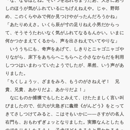
しのほうが気がふれているにちげえねえや。じゃ、野郎
め、このくらやみで何か見つけやがったんだろうかね」
「あたりめえさ。いくら辰が寸の足りねえ小男だからっ
て、そうそうたわいなく気がふれてなるもんかい。いまに
何かつかまえてくるから、声を出さねえでいてやりな」
いううちにも、奇声をあげて、しきりとニャゴニャゴや
りながら、床下をあちらへこちらへと小さなからだを利用
しつつはいまわっていたようでしたが、果然、いう声があ
りました。
「ちくしょうッ、ざまをみろ、もうのがさねえぞ！ 兄
貴、兄貴、あかりだよ、あかりだよ！」
なにものか捕獲でもしたとみえて、けたたましく言い叫
びましたので、伝六が大急ぎに龕燈《がんどう》をとって
きてさしつけてみると、こはそもいかに――さすがの名人
右門も、おもわずぎょッとなりました。実際なんとしたも
のでありましたろう！ 子犬ほどもあろうと思われるまっ