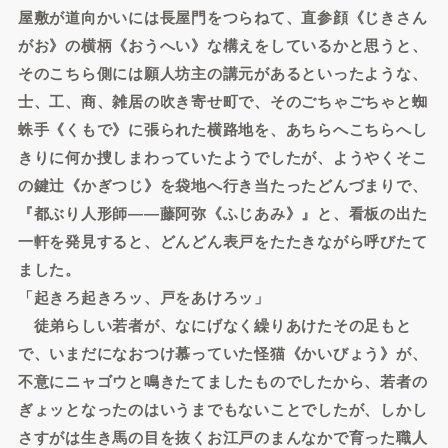
屋敷が道向かいには長屋門をつらねて、直参顔《じきさん
がお》の横柄《おうへい》な構えをしているかと思うと、
そのこちら側には願人坊主の講元があるといったような、
士、工、商、雑居の吹き寄せ町で、そのごちゃごちゃと蜘
蛛手《くもで》に張られた横路地を、あちらへこちらへし
きりに何か捜しまわっていたようでしたが、ようやくそこ
の鍵辻《かぎつじ》を袋地へ行き当たったどんづまりで、
『都ぶり人形師――藤阿弥《ふじあみ》』と、看板の出た
一軒を発見すると、どんどん表戸をたたきながら呼びたて
ました。
「起きろ起きろッ、戸をあけろッ」
徒弟らしい若者が、なにげなく繰りあけたその足もと
で、いまだになおつけ慕っていた怪猫《かいびょう》が、
不意にニャゴウと鳴きたてましたものでしたから、若者の
ぎょッとなったのはいうまでもないことでしたが、しかし
さすがは生き馬の目を抜くお江戸のまんなかで育った職人