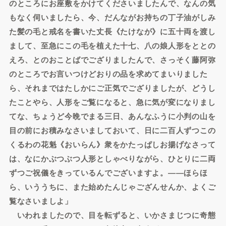
のところにお座敷をかけてくださいましたんで、なんの気
もなく伺いましたら、今、だんながお持ちの丁子油がしみ
た髪の毛と戒名を書いた丈長《たけなが》に五十両を渡し
まして、至急にこの毛を植えた十七、八の娘人形をととの
えろ、とのおことばでござりましたんで、さっそく藤阿弥
のところでお言いつけどおりの品を求めてまいりました
ら、それまではたしかにご正気でござりましたが、どうし
たことやら、人形をご覧になると、急に気が変になりまし
てな、ちょうど今晩でまる三日、あんなふうに小判の山を
目の前にお積みなさいましておいて、日に二百人ずつこの
くるわの花魁《おいらん》衆をかたっぱしお揚げなさって
は、なにかぶつぶつ人形としゃべりながら、ひとりに二両
ずつご祝儀をきっているんでございますよ。――ほらほ
ら、いううちに、また始めたんじゃござんせんか、よくご
覧なさいましよ」
いわれましたので、目を転ずると、いかさまじつに奇態