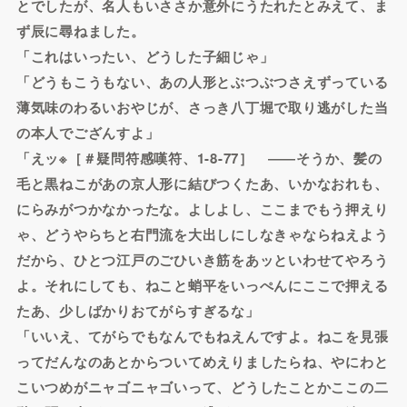
とでしたが、名人もいささか意外にうたれたとみえて、ま
ず辰に尋ねました。
「これはいったい、どうした子細じゃ」
「どうもこうもない、あの人形とぶつぶつさえずっている
薄気味のわるいおやじが、さっき八丁堀で取り逃がした当
の本人でござんすよ」
「えッ※［＃疑問符感嘆符、1-8-77］ ――そうか、髪の
毛と黒ねこがあの京人形に結びつくたあ、いかなおれも、
にらみがつかなかったな。よしよし、ここまでもう押えり
ゃ、どうやらちと右門流を大出しにしなきゃならねえよう
だから、ひとつ江戸のごひいき筋をあッといわせてやろう
よ。それにしても、ねこと蛸平をいっぺんにここで押える
たあ、少しばかりおてがらすぎるな」
「いいえ、てがらでもなんでもねえんですよ。ねこを見張
ってだんなのあとからついてめえりましたらね、やにわと
こいつめがニャゴニャゴいって、どうしたことかここの二