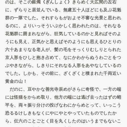
のは、そこの銀燭《ぎんしょく》きらめく大広間の左右
に、ずらりと居並んでいる、無慮五十人ほどにも及ぶ花魁
群の一隊でした。それすらもがおよそ不審な光景と思われ
るのに、よりいっそういぶかしく思われたのは、それなる
花魁群に囲まれながら、狂気しているのかと見ればそのよ
うにも見え、正気かと思えばそのようにも思えるひとりの
六十あまりなる老人が、髪の毛をそっくりむしりとられた
京人形をひしと抱き占めて、なにかわからぬうわごとをつ
ぶやきながら、しきりにそれなる人形をあやなしているの
でした。しかも、その前に、ざくざくと積まれた千両近い
黄金の山！
だのに、豆やかな善光寺辰めがさらに奇怪で、一方の端
には怪猫をからめ取り、他方の端には逃げ去ったはずの蛸
平を、両々振り分けの投げなわにからめとって、いっこう
恐るるけしきもなくにやにやとやっていたものでしたか
ら、伝六のことごとく目を丸くしたのはいうまでもないこ