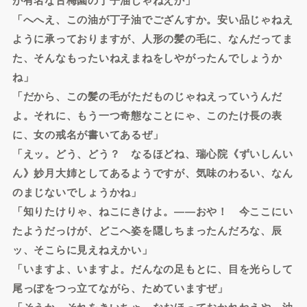
「へへえ、この油が丁子油でござんすか。安い品じゃねえ
ように承っておりますが、人形の髪の毛に、なんだってま
た、そんなもったいねえまねをしやがったんでしょうか
ね」
「だから、この髪の毛がただものじゃねえっていうんだ
よ。それに、もう一つ奇態なことにゃ、このたけ長の表
に、女の戒名が書いてあるぜ」
「えッ。どう、どう？ なるほどね、瑞心院《ずいしんい
ん》妙月大姉としてあるようですが、気味のわるい、なん
のまじないでしょうかね」
「知りたけりゃ、ねこにきけよ。――おや！ 今ここにい
たようだっけが、どこへ姿を隠しちまったんだろな、辰
ッ、そこらに見えねえかい」
「いますよ、いますよ。だんなの足もとに、目を光らして
尾っぽをつっ立てながら、ためていますぜ」
「そうか、それをきいちゃ、なおほっておかれねえや。油