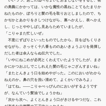
の奥義にかかっては、いかな魔性の黒ねことてもたまりか
ねたものか、ぽろりと髪の毛を取りおとしましたので、ち
かぢかとあかりをさしつけながら、裏へかえし、表へかえ
し、じっとややしばし見あらためていましたが、
「こりゃまた忙しいぜ」
不意にずばりといったものでしたから、目をぱちくりさ
せながら、さっそく十八番もののあいきょうぶりを発揮し
だした者は余人ならぬ伝六でした。
「いやにねこめが必死とくわえていたようでしたが、まさ
かにかつおぶしでこしれえた髪の毛じゃござんすまいね」
「またとんきょう口を始めやがった。このにおいがわから
ねえのか。鼻の穴を洗い清めて、よくかいでみろよ」
「はてね。――こりゃべっぴんのにおいがするようです
が、なんていう髪油でしょうかね」
「次から次へ、よくとんきょう口がきけるやつだな、これ
が有名な古梅園の丁子油じゃねえか」