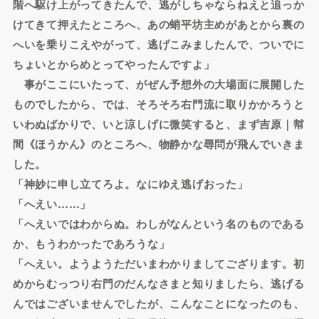
階へ駆け上がってきたんで、逃がしちゃならねえと追っか
けてきて押えたところへ、あの蛸平坊主めがあとから裏の
へいを乗りこえやがって、逃げこみましたんで、ついでに
ちょいとからめとってやったんですよ」
事がここにいたって、がぜん予想外の大場面に展開した
ものでしたから、では、そろそろ右門流に取りかかろうと
いわぬばかりで、いと涼しげに微笑すると、まず吉原｜幇
間《ほうかん》のところへ、物静かな尋問が飛んでいきま
した。
「神妙に申し立てろよ。なにゆえ逃げおった」
「へえい……」
「へえいではわからぬ。わしがなんという名のものである
か、もうわかったであろうな」
「へえい。ようようただいまわかりましてござります。初
めからむっつり右門のだんなさまと知りましたら、逃げる
んではございませんでしたが、こんなことになったのも、