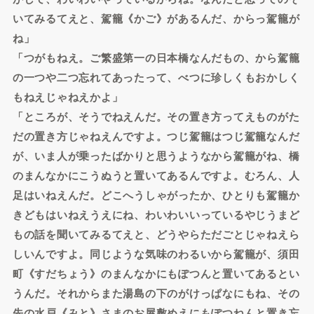
いてみるてえと、駕籠《かご》があるんだ、からっ駕籠が
ね」
「つがもねえ。ご繁盛第一の日本橋なんだもの、から駕籠
の一つや二つ忘れてあったって、べつに珍しくもおかしく
もねえじゃねえかよ」
「ところが、そうでねえんだ。その置き方ってえものがた
だの置き方じゃねえんですよ。つじ駕籠はつじ駕籠なんだ
が、いま人が乗ったばかりと思うようなから駕籠がね、橋
のまんなかにこうぬうと置いてあるんですよ。むろん、人
足はいねえんだ。どこへうしゃがったか、ひとりも駕籠か
きどもはいねえうえにね、わいわいいっているやじうまど
もの話を聞いてみるてえと、どうやらただごとじゃねえら
しいんですよ。同じような気味のわるいから駕籠が、須田
町《すだちょう》のまんなかにもぽつんと置いてあるとい
うんだ。それからまた湯島の下のがけっぱなにもね、その
先の水戸《みと》さまのお屋敷めえにもぽつねんと置き忘