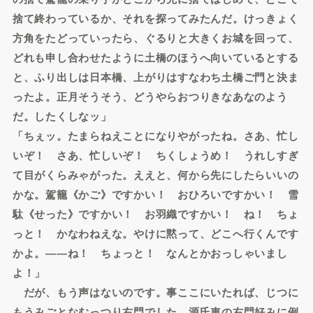
捨て終わっているか、それを探ってみたんだ。けっきょく
方角をたどっていったら、ぐるりと大きくお城を回って、
どれも申し合わせたように土橋のほうへ向いているとする
と、ふり出しは日本橋、上がりはすなわち土橋ご門と決ま
ったよ。正月そうそう、どうやらおつりきなあなのよう
だ。したくしなッ」
「ちぇッ。たまらねえことになりやがったね。さあ、忙し
いぞ！ さあ、忙しいぞ！ ちくしょうめ！ うれしすぎ
て目がくらみゃがった。ええと、何から先にしたらいいの
かな。駕籠《かご》ですかい！ おひろいですかい！ 雪
駄《せった》ですかい！ お羽織ですかい！ ね！ ちょ
っと！ かなわねえな。やけに黙って、どこへ行くんです
かよ。――ね！ ちょっと！ なんとかおっしゃいまし
よ！」
だが、もう声はないのです。事ここにいたれば、じつに
もうみごとなむっつり右門でした。源氏車の右門好みに例