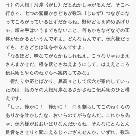
う》の大根｜河岸《がし》だとぬかしゃがるんだ。そこへ
行きゃ、七つの駕籠かきどもが数珠《じゅず》つなぎにな
ってころがっているはずだからね。野郎どもを締めあげり
ゃ、頼み手はいうまでもないこと、何もかもなぞなぞの正
体がわかるというんですよ。どんなもんです。伝六様だっ
ても、ときどきは味をやるんですよ」
「なるほど、味なてがらかもしれねえ。こうなりゃおまえ
さんまかせだ、橙を落とさねえようにして、はええところ
伝兵衛とやらのねぐらへ案内してみな」
得たりや応とばかり、鼻高々として伝六が案内していっ
たのは、話のその大根河岸なるさかさねこ伝兵衛のひと構
えです。
「しッ。静かに！ 静かに！ 口を割らしてこのねぐらの
ありかを吐かしたな、おいらのてがらなんだ。これから先
ゃ、伝六様がおおいばりなんだからね、そんなにとんとん
足音をさせりゃ聞こえるじゃござんせんか。いずれ、数珠