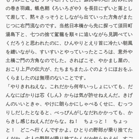
の巻き羽織。蝋色鞘《ろいろざや》を長目にずいと落とし
て差して、黙々さっそうとしながら出ていった方角がまた
じつに右門流なのです。当然日本橋から先に探って須田町
湯島下と、七つの捨て駕籠を順々に追いながら見調べてい
くだろうと思われたのに、ひんやりとえり首に冷たい朝風
を縫いながら、すいすいとやっていったところは、意外や
土橋ご門の方角なのでした。さればこそ、やかまし屋の、
おこり上戸の伝六が、たちまちまたふぐのようにほおをふ
くらましたのは無理のないことです。
「やりきれねえな。これだから何年いっしょにいても、だ
んなにばかりは芯《しん》からは気が許せねえんだ。きげ
んのいいときゃ、やけに朗らかにしゃべるくせに、むっつ
りしだしたとなると、べっぴんがしなだれかかっても、か
らきし感じねえんだからな。ね！ ちょっと！ ちょっ
と！ どこへ行くんですかよ。ひとりの野郎が乗り捨てた
んだか、七人の野郎が乗り捨てたんだか知らねえが、すご