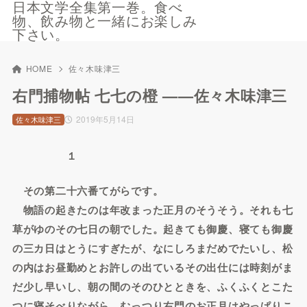
日本文学全集第一巻。食べ
物、飲み物と一緒にお楽しみ
下さい。
HOME
佐々木味津三
右門捕物帖 七七の橙 ——佐々木味津三
2019年5月14日
佐々木味津三
１
その第二十六番てがらです。
物語の起きたのは年改まった正月のそうそう。それも七
草がゆのその七日の朝でした。起きても御慶、寝ても御慶
の三カ日はとうにすぎたが、なにしろまだめでたいし、松
の内はお昼勤めとお許しの出ているその出仕には時刻がま
だ少し早いし、朝の間のそのひとときを、ふくふくとこた
つに寝そべりながら、むっつり右門のお正月はやっぱりこ