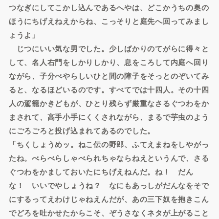
つなぎにしてこかし込んであるへやは、どこかうちの奥の
ほうにちげえねえからね、こっそりと庭先へ回ってみまし
ょうよ」
じつにいい気な男でした。少しばかりのてがらに得々と
して、名人右門をしかりしかり、息をころして内庭へ回り
ながら、子分べやらしいひと間の障子をそっとのぞいてみ
ると、なるほどいるのです。すべてでは十四人。その十四
人の駕籠かきどもが、ひとり残らず厳重なさるぐつわをか
まされて、高手小手にくくされながら、まるで芋虫のよう
にごろごろと投げ込まれてあるのでした。
「ちくしょうめッ。ねこ伝の野郎、ふてえまねをしやがっ
たね。べらべらしゃべられちゃならねえというんで、さる
ぐつわをかましておいたにちげえねんだ。ね！ だん
な！ いいでやしょうね？ なにもあっしがだんなをそで
にするってえわけじゃねえんだが、あの三下奴を抱きこん
でどろを吐かせたからこそ、ぞうさなくネタが上がること