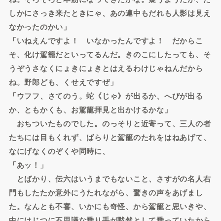
しかにさっき来たときにゃ、あの連中もだれも人影は見え
なかったのかい」
「いねえんですよ！ いなかったんですよ！ だからこ
そ、化け駕籠だといってるんだ。きのこにしたっても、そ
うぞうさなくにょきにょきとはえるわけじゃねんだから
ね。野郎ども、くせえですぜ」
「ウフフ、さてのう。蛇《じゃ》が出るか、へびが出る
か、ともかくも、お駕籠拝見と出かけるかな」
おちついたものでした。のっそりと近寄って、三人の者
たちには目もくれず、ばらりと駕籠のたれをはねあげて、
なにげなくのぞくや同時に、
「あッ！」
とばかり、伝六はいうまでもないこと、さすがの名人右
門もしたたか意外にうたれながら、驚きの声をあげまし
た。なんとも不審、いかにも奇怪、から駕籠と思いきや、
中にはじつに不思議な乗り手が黙然として乗っていたから