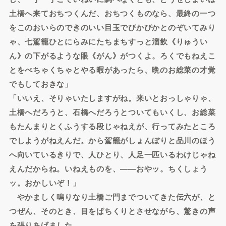
土橋へ来ておちつくんだ、おちつくものなら、最終の一つ
をこのおいらのできのいい目玉でぴかぴかとのぞいてみり
ゃ、七駕籠ひとにらみにたちまちすっと溜飲《りゅうい
ん》の下がるような眼《がん》がつくよ。ろくでもねえこ
とをべちゃくちゃとやる暇があったら、晩のお総菜の才覚
でもしておきな」
「いいえ、そりゃいたしますがね。来いとおっしゃりゃ、
土橋へだろうと、石橋へだろうとついてもいくし、お総菜
もたんまりとくふうする段じゃねえが、行ってみたところ
でしようがねえんだ。から駕籠がしょんぼりと品川のほう
へ向いているきりで、人ひとり、人足一匹いるわけじゃね
えんだからね。いねえものを、――おやッ。ちくしょう
ッ。おかしいぞ！」
やかましく鳴りなり土橋ご門までついてきた伝六が、と
つぜん、そのとき、目をぱちくりとさせながら、驚きの声
を張りあげました。