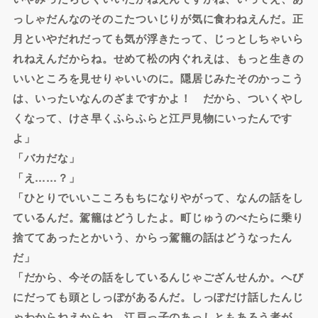
っしゃだんなのそのこたついじりが気に食わねえんだ。正
月といやだれだっても気が浮きたって、じっとしちゃいら
れねえんだからね。せめて松の内ぐれえは、もっと生きの
いいところを見せりゃいいのに。隠居じみたそのかっこう
は、いったいなんのざまですかよ！ だから、ついくやし
くなって、けさ早くふらふらと江戸見物にいったんです
よ」
「バカだな」
「え……？」
「ひとりでいいこころもちになりやがって、なんの話をし
ているんだ。駕籠はどうしたよ。町じゅうのべたらに乗り
捨ててあったとかいう、からっ駕籠の話はどうなったん
だ」
「だから、今その話をしているんじゃござんせんか。へび
にだっても頭としっぽがあるんだ。しっぽだけ話したんじ
ゃわからねえからね、江戸っ子のあっしともあろう者が、