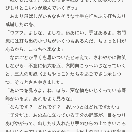
ぴしりとこいつが飛んでいくぞッ」
あまり飛ばしがいもなさそうな十手を打ちふり打ちふり
威嚇したのを、
「ウフフ。よしな、よしな。伝あにい、手はあるよ。右門
流には打ち出の小づちがいくつもあるんだ。ちょっと用が
あるから、こっちへ来なよ」
なにごとか早くも思いついたとみえて、さわやかに微笑
しながら、不意に伝六を五、六間向こうへいざなっていく
と、三人の町奴《まちやっこ》たちをあごでさし示しつ
つ、そっとささやきました。
「あいつを見ろよ。ね、ほら、変な物をいじくっている野
郎がいるよ。あれをよく見ろな」
「なんです？ どれです？ あいつとはどれですかい」
「子分だよ。あの左に立っている子分の野郎が、目をつり
あげやがって、出したり入れたり手のひらの上でさいころ
をいじくっているじゃねえかよ。上役人のおいらがお出ま