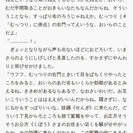
むだ手間取ることがおきらいなたちなんだからね、そうい
うことなら、すっぱり名のろうじゃねえか。むっつり［＃
「むっつり」に傍点］の右門ってえいうな、おいらのこと
だよ」
「…………！」
ぎょッとなりながら声も出ないほどにおどろいて、いま
さらのようにしげしげと見直したのを、すかさずにやんわ
りと浴びせかけました。
「ウフフ、むっつりの右門ときいて目をぱちくりやったと
ころをみると、おいらのあだ名もいくらか効能があるとみ
えるね。ききめがあるならあるで、なおさいわいだ。お互
いこういうことははええがいいんだからね。隠さずに、な
にもかもすっぱりいいな。詮議《せんぎ》に来たんだ。ど
ういう了見から七ところも捨て駕籠をやって、お正月そう
そうお公方《くぼう》さまのお住まい近くを騒がせやがっ
たか、その詮議に来たんだからね。この駕籠の中にある七