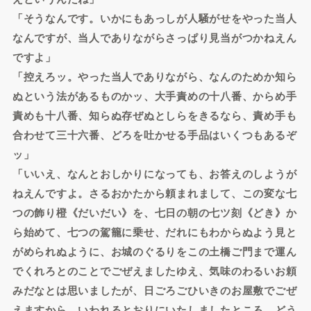
「そうなんです。いかにもあっしが人騒がせをやった当人
なんですが、当人でありながらさっぱり見当がつかねえん
ですよ」
「控えろッ。やった当人でありながら、なんのためか知ら
ぬという法があるものかッ、大手責めの十八番、からめ手
責めも十八番、知らぬ存ぜぬとしらをきるなら、責め手も
合わせて三十六番、どろを吐かせる手品はいくつもあるぞ
ッ」
「いいえ、なんとおしかりになっても、お答えのしようが
ねえんですよ。さるおかたから頼まれまして、この変な七
つの飾り橙《だいだい》を、七日の朝の七ツ刻《どき》か
ら始めて、七つの駕籠に乗せ、だれにもわからぬよう見と
がめられぬように、お城のぐるりをこの土橋ご門まで運ん
でくれろとのことでごぜえましたゆえ、気味のわるいお頼
みだなとは思いましたが、日ごろごひいきのお屋敷でごぜ
えますから、いわれるとおりにいたしましたところ、どう