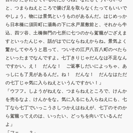
と、つまらねえところで揚げ足を取らなくたってもいいで
やしょう。物には景気というものがあるんだ。はじめっか
ら日本橋に須田町に湯島の下に水戸屋敷前と、それから牛
込、四ツ谷、土橋御門の七所に七つのから駕籠がござえま
すといったんじゃ、話がはでにならねえからね。景気よく
驚かしてやろうと思って、ついその江戸八百八町のべたら
といったまでなんですよ。七丁きりじゃだんなは不足なん
ですかい。え！ だんな！ ご返事しだいによっちゃ、あ
っしにも了見があるんだ。ね！ だんな！ だんなはただ
の七丁じゃ気に入らねえというんですかい！」
「ウフフ。しようがねえな、つまらねえところで、けんか
を売るなよ、けんかをな。気に入るにも入らねえにも、七
丁なら七丁でいっこうさしつかえはねえが、七丁のそのか
ら駕籠ってえのは、いったい、どっちを向いているんだ
よ」
「フェ……？」