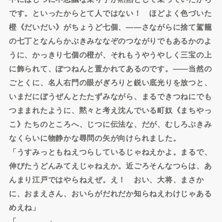
です。といったからとて人ではない！ ほどよく色づいた
橙《だいだい》がちょうど七個、――さながらに捨て駕籠
の七丁となんらかぶきみななぞのつながりでもあるかのよ
うに、かっきり七個の橙が、それもうやうやしく三宝の上
に飾られて、ぽつねんと置かれてあるのです。――当然の
ごとくに、名人右門の眼がぎろりと鋭い底光りを放つと、
いまだにぼうぜんとたたずみながら、まるできつねにでも
つままれたように、黙々と考え沈んでいる町奴《まちやっ
こ》たちのところへ、じつに伝法な、だが、むしろぶきみ
なくらいに物静かな尋問の矢が向けられました。
「うすみっともねえつらしているじゃねえかよ。まるで、
伸びたうどんみてえじゃねえか。近ごろそんなつらは、あ
んまり江戸ではやらねえぜ。え！ おい、大将、まさか
に、おまえさん、おいらがだれだか知らねえわけじゃある
めえね」
「…………」