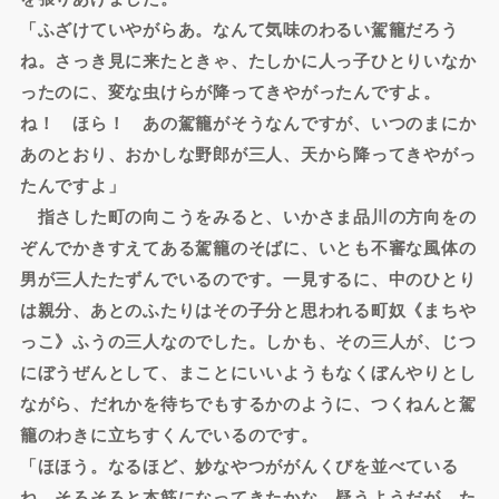
「ふざけていやがらあ。なんて気味のわるい駕籠だろう
ね。さっき見に来たときゃ、たしかに人っ子ひとりいなか
ったのに、変な虫けらが降ってきやがったんですよ。
ね！ ほら！ あの駕籠がそうなんですが、いつのまにか
あのとおり、おかしな野郎が三人、天から降ってきやがっ
たんですよ」
指さした町の向こうをみると、いかさま品川の方向をの
ぞんでかきすえてある駕籠のそばに、いとも不審な風体の
男が三人たたずんでいるのです。一見するに、中のひとり
は親分、あとのふたりはその子分と思われる町奴《まちや
っこ》ふうの三人なのでした。しかも、その三人が、じつ
にぼうぜんとして、まことにいいようもなくぼんやりとし
ながら、だれかを待ちでもするかのように、つくねんと駕
籠のわきに立ちすくんでいるのです。
「ほほう。なるほど、妙なやつががんくびを並べている
ね。そろそろと本筋になってきたかな。疑うようだが、た