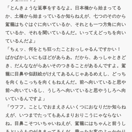
「とんきょうな返事をするなよ。日本橋から始まってる
か、土橋から始まっているか知らねえが、七つのそのから
駕籠はちぐはぐに向いているか、それとも一つ方角に向い
ているか、それを聞いているんだ。いってえどっちを向い
ているんだよ」
「ちぇッ、何をとち狂ったことおっしゃるんですかい！
ばかばかしいにもほどがあらあ。だから、あっしゃときど
き、だんなながらあいそのつきることがあるんですよ。駕
籠に目鼻や似顔絵がけえてあるんじゃあるめえし、どっち
を向くもこっちを向くもねえんだ。前へ向いていると思や
前へ向いているし、うしろへ向いていると思やうしろへ向
いているんですよ」
「ウフフ。ことしでおまえさんいくつにおなりだか知らね
えが、いつまでたってもあんまりおりこうにゃならない
ね。目鼻こそついちゃいねえが、駕籠にはちゃんと前うし
ろというものがきまってるんだ。乗ったお客のよっかかり