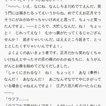
「へへへ。いえ、なにね、なんしろまだめでてえんだ。笑
う門には福きたるってえいうからね。めでてえお正月そう
そうにがみがみやっちゃいけめえと思って、ちょっと笑っ
たんですよ。――ところで、大忙しなんだ。ね！ ちょっ
と！ じれってえな！ むかっ腹がたってくるじゃござん
せんか！ 起きりゃいいんだ。はええところ起きて、とっ
ととしたくすりゃいいんですよ！」
よくよくのあいきょう者です。正月だから笑わなくちゃ
いけねえとやったその舌の根のかわかぬうちに、もうがん
がんとお株を始めてどなりだしました。
「しゃくにさわるな！ ね！ ちょっと！ あな（事件）
なんだ！ あななんだ！ あごなんぞなでてやにさがって
いる場合じゃねえんですよ！ 江戸八百八町のべたらにね
――」
「ウフフ……」
「ウフフたア何がなんです！ 人がいっしょうけんめいと