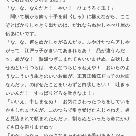
「な、な、なんだと！ やい！ ひょうろく玉！」
聞いて横から飾り十手を斜《しゃ》に構えながら、ここ
ぞとばかりしゃきり出たのは、だれならぬおしゃべり屋の
伝あにいです。
「な、な、何をぬかしゃがるんだッ。ふやけたつらアしや
がって、江戸っ子がきいてあきれらあ！ 品が違うんだ
ッ、品がな！ 熱湯つぎこまれてもいいませぬ、白状しま
せぬというつらは、そんなつらじゃねえや！ おいらのよ
うなこういう生きのいいお面が、正真正銘江戸っ子のお面
なんだッ。のぼせたことをいわずと白状しろい！ 吐きゃ
いいんだ！ すっぱりどろを吐きなよ！」
「いいえ、申しませぬ！ お気にさわったつらをしている
かもしれませんが、このつらで引き受けたんじゃねえ、男
と見込まれて頼まれたんだッ、割らぬといったら命にかけ
ても口を割りませぬッ」
「ぬかしたなッ。ぬかさなきゃぬかせる手があるんだッ。