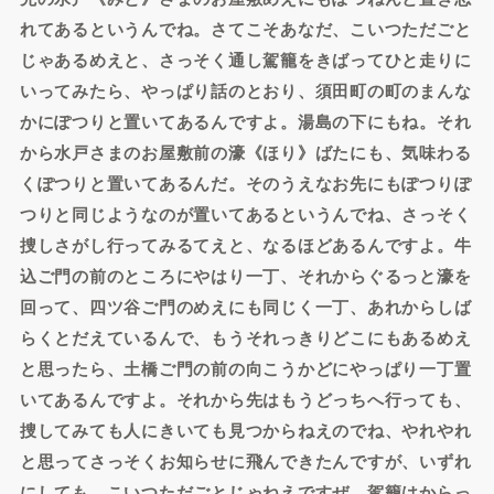
れてあるというんでね。さてこそあなだ、こいつただごと
じゃあるめえと、さっそく通し駕籠をきばってひと走りに
いってみたら、やっぱり話のとおり、須田町の町のまんな
かにぽつりと置いてあるんですよ。湯島の下にもね。それ
から水戸さまのお屋敷前の濠《ほり》ばたにも、気味わる
くぽつりと置いてあるんだ。そのうえなお先にもぽつりぽ
つりと同じようなのが置いてあるというんでね、さっそく
捜しさがし行ってみるてえと、なるほどあるんですよ。牛
込ご門の前のところにやはり一丁、それからぐるっと濠を
回って、四ツ谷ご門のめえにも同じく一丁、あれからしば
らくとだえているんで、もうそれっきりどこにもあるめえ
と思ったら、土橋ご門の前の向こうかどにやっぱり一丁置
いてあるんですよ。それから先はもうどっちへ行っても、
捜してみても人にきいても見つからねえのでね、やれやれ
と思ってさっそくお知らせに飛んできたんですが、いずれ
にしても、こいつただごとじゃねえですぜ。駕籠はからっ