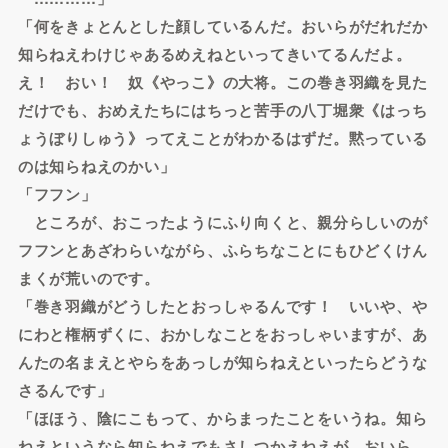
「何をきょとんとした顔しているんだ。おいらがだれだか
知らねえわけじゃあるめえねといってきいてるんだよ。
え！ おい！ 奴《やっこ》の大将。この巻き羽織を見た
だけでも、おめえたちにはちっと苦手の八丁堀衆《はっち
ょうぼりしゅう》ってえことがわかるはずだ。黙っている
のは知らねえのかい」
「フフン」
ところが、おこったようにふり向くと、親分らしいのが
フフンとあざわらいながら、ふらちなことにもひどくけん
まくが荒いのです。
「巻き羽織がどうしたとおっしゃるんです！ いいや、や
にわと権柄ずくに、おかしなことをおっしゃいますが、あ
んたの名まえとやらをあっしが知らねえといったらどうな
さるんです」
「ほほう、陰にこもって、からまったことをいうね。知ら
ねえというなら知らねえでもさしつかえねえが、おいら、