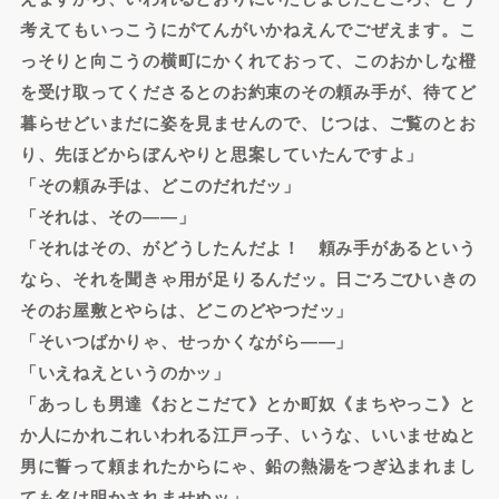
考えてもいっこうにがてんがいかねえんでごぜえます。こ
っそりと向こうの横町にかくれておって、このおかしな橙
を受け取ってくださるとのお約束のその頼み手が、待てど
暮らせどいまだに姿を見ませんので、じつは、ご覧のとお
り、先ほどからぼんやりと思案していたんですよ」
「その頼み手は、どこのだれだッ」
「それは、その――」
「それはその、がどうしたんだよ！ 頼み手があるという
なら、それを聞きゃ用が足りるんだッ。日ごろごひいきの
そのお屋敷とやらは、どこのどやつだッ」
「そいつばかりゃ、せっかくながら――」
「いえねえというのかッ」
「あっしも男達《おとこだて》とか町奴《まちやっこ》と
か人にかれこれいわれる江戸っ子、いうな、いいませぬと
男に誓って頼まれたからにゃ、鉛の熱湯をつぎ込まれまし
ても名は明かされませぬッ」