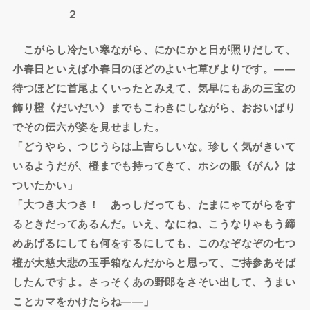
２
こがらし冷たい寒ながら、にかにかと日が照りだして、
小春日といえば小春日のほどのよい七草びよりです。――
待つほどに首尾よくいったとみえて、気早にもあの三宝の
飾り橙《だいだい》までもこわきにしながら、おおいばり
でその伝六が姿を見せました。
「どうやら、つじうらは上吉らしいな。珍しく気がきいて
いるようだが、橙までも持ってきて、ホシの眼《がん》は
ついたかい」
「大つき大つき！ あっしだっても、たまにゃてがらをす
るときだってあるんだ。いえ、なにね、こうなりゃもう締
めあげるにしても何をするにしても、このなぞなぞの七つ
橙が大慈大悲の玉手箱なんだからと思って、ご持参あそば
したんですよ。さっそくあの野郎をさそい出して、うまい
ことカマをかけたらね――」