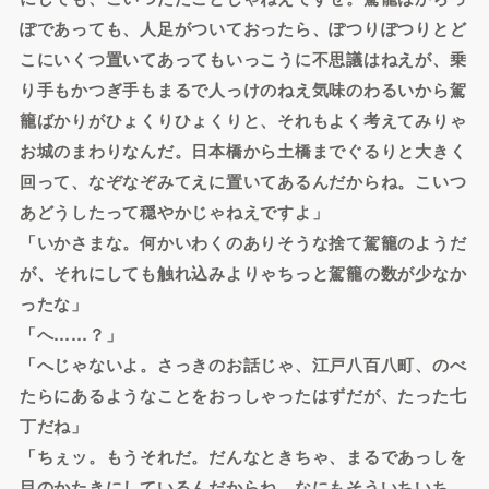
ぽであっても、人足がついておったら、ぽつりぽつりとど
こにいくつ置いてあってもいっこうに不思議はねえが、乗
り手もかつぎ手もまるで人っけのねえ気味のわるいから駕
籠ばかりがひょくりひょくりと、それもよく考えてみりゃ
お城のまわりなんだ。日本橋から土橋までぐるりと大きく
回って、なぞなぞみてえに置いてあるんだからね。こいつ
あどうしたって穏やかじゃねえですよ」
「いかさまな。何かいわくのありそうな捨て駕籠のようだ
が、それにしても触れ込みよりゃちっと駕籠の数が少なか
ったな」
「へ……？」
「へじゃないよ。さっきのお話じゃ、江戸八百八町、のべ
たらにあるようなことをおっしゃったはずだが、たった七
丁だね」
「ちぇッ。もうそれだ。だんなときちゃ、まるであっしを
目のかたきにしているんだからね。なにもそういちいち