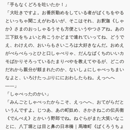
「手もなくどろを吐いたか！」
「大吐きですよ。お番所勤めをしている者がばくちをやる
といっちゃ聞こえがわるいが、そこはそれ、お釈迦《しゃ
か》さまのおっしゃるうそも方便というやつさアね。あの
三下奴をちょいと向こうかどまで連れていってね、どうで
え、わけえの、おいらもさいころは大好きなんだ。おめえ
がべらべらっとひと口しゃべりゃ、だんなばくちのいいカ
モばかりそろっているたまりべやを教えてやるが、どこの
だれから親分が頼まれたのか、ないしょにしゃべっちまい
なよと、いろけたっぷりににおわしたらね。えっへへ
――」
「しゃべったのかい」
「みんごとしゃべったからこそ、えっへへ、おてがらだと
いうんですよ。じつあ、あの町奴め、さかさねこの伝兵衛
《でんべえ》とかいう野郎でね。ねぐらがまた大笑いなこ
とに、八丁堀とは目と鼻の日本橋｜馬喰町《ばくろうちょ