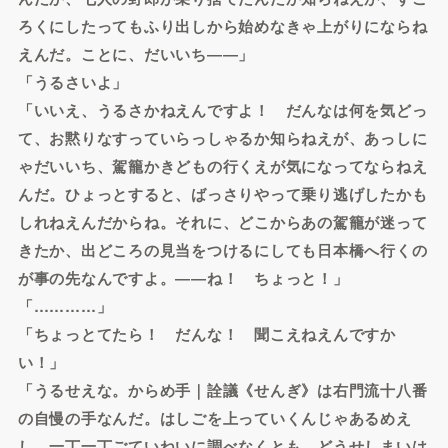
ろくにしたってもふり出しから始めなきゃ上がりにならね
えんだ。ことに、だいいち――」
「うるさいよ」
「いいえ、うるさかねえんですよ！ だんなは何を気どっ
て、お黙りなすっていらっしゃるか知らねえが、あっしに
ゃだいいち、駕籠かきどもの行くえが気になってならねえ
んだ。ひょっとすると、ばっさりやって乗り逃げしたかも
しれねえんだからね。それに、どこからあの駕籠が迷って
きたか、出どころの見当をつけるにしても日本橋へ行くの
が事の先なんですよ。――ね！ ちょっと！」
「…………」
「ちょっとてたら！ だんな！ 聞こえねえんですか
い！」
「うるせえな。からめ手｜詮議《せんぎ》は右門流十八番
の自慢の手なんだ。はしごを上っていくんじゃあるめえ
し、一丁一丁ごていねいに調べなくとも、どうせしまいは