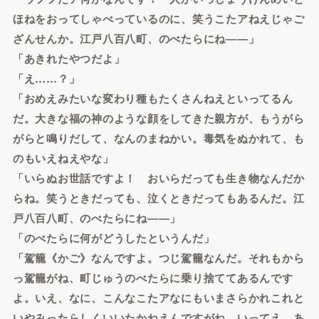
ほねをおってしゃべっているのに、笑うこたアねえじゃご
ざんせんか。江戸八百八町、のべたらにね――」
「あきれたやつだよ」
「え……？」
「おめえみたいな変わり種もたくさんねえといってるん
だ。大きな福の神のような顔をしてきた親方が、もうがら
がらと鳴りだして、なんのまねかい。毒気をぬかれて、も
のもいえねえやな」
「いらぬお世話ですよ！ おいらだっても生き物なんだか
らね。笑うときだっても、泣くときだってもあるんだ。江
戸八百八町、のべたらにね――」
「のべたらに何がどうしたというんだ」
「駕籠《かご》なんですよ。つじ駕籠なんだ。それもから
っ駕籠がね、町じゅうのべたらに乗り捨ててあるんです
よ。いえ、なに、こんなこたアなにもいまさらかれこれと
いやみったらしくいいたかねえんですがね、いってえ、あ