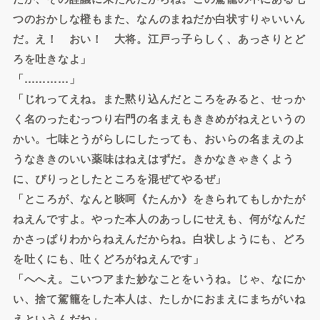
つのおかしな橙もまた、なんのまねだか白状すりゃいいん
だ。え！ おい！ 大将。江戸っ子らしく、あっさりとど
ろを吐きなよ」
「…………」
「じれってえね。また黙り込んだところをみると、せっか
く名のったむっつり右門の名まえもききめがねえというの
かい。七味とうがらしにしたっても、おいらの名まえのよ
うなききのいい薬味はねえはずだ。きかなきゃきくよう
に、ぴりっとしたところを混ぜてやるぜ」
「ところが、なんと啖呵《たんか》をきられてもしかたが
ねえんですよ。やった本人のあっしにせえも、何がなんだ
かさっぱりわからねえんだからね。白状しようにも、どろ
を吐くにも、吐くどろがねえんです」
「へへえ。こいつアまた妙なことをいうね。じゃ、なにか
い、捨て駕籠をした本人は、たしかにおまえにまちがいね
えというんだね」