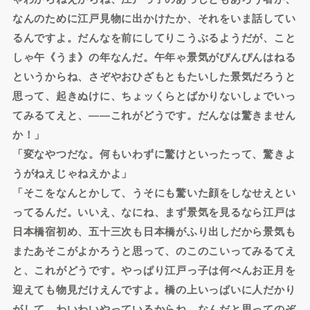
なんのために江戸見物に出かけたか、それをいま話してい
るんですよ。だんなを前にしてりこうぶるようだが、こと
しゃ午《うま》の年なんだ。午年ゃ景気がぴんぴんはねる
というからね、さぞやおひざもともたいした景気だろうと
思って、起きぬけに、ちょッくらとばかりないしょでいっ
てみるてえと、――これがどうです。だんなは驚きません
か！」
「変なやつだな。何もいわずに驚けといったって、驚きよ
うがねえじゃねえかよ」
「そこをなんとかして、うそにも驚いた顔をしなせえとい
ってるんだ。いいえ、なにね、まず景気を見るなら江戸は
日本橋宿初め、五十三次も日本橋がふり出しだから景気も
またあそこがよかろうと思って、のこのこいってみるてえ
と、これがどうです。やっぱり江戸っ子は何べんお正月を
迎えても物見だけえんですよ。橋の上いっぱいに人だかり
がして、わいわいやっているからね。なんだと思ってのぞ