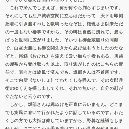
これで済んでしまえば、何が何やら判らずじまいです。
それにしても江戸城表玄関に立ちはだかって、天下を即刻
拙者に引き渡すべしと呶鳴ったなぞは、権現さま以来ただ
の一度もない椿事ですから、その噂は自然に洩れて、忽ち
ぱっと世間に広がりました。そいつも御金蔵破りの同類
で、白昼大胆にも御玄関先きから忍び込もうとしたのだな
ぞと、尾鰭《おひれ》を添えて云い触らす者もある。川越
の屋敷から受け取った以上、取り逃がしたのはこちらの責
任で、表向きは旋風で済んでも、坂部さんは不首尾です。
そこで内所《ないしょ》でわたくしを呼んで、その次郎兵
衛のゆくえを探し出してくれ、それで無いと、自分の顔が
立たないと云うのです。
しかし、坂部さんは縄ぬけを正直に云いません。どこま
でも旋風に巻いて行かれたように話しているのです。わた
くしの方でも大抵は察していますから、野暮な詮議もしま
せんが、さてどこから手を着けていいか見当が付きませ