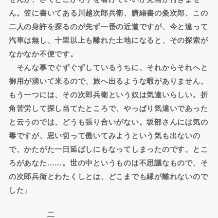
ん。笠に書いてある川越次郎兵衛、臍緒書の粂次郎、この
二人の身許を探るのが先ず一番の近道ですが、今と違って
汽車は無し、十里以上も離れた土地になると、その探索が
なかなか不便です。
そんな事でぐずぐずしているうちに、それからそれへと
御用が湧いて来るので、旅へ出るような暇がありません。
もう一つには、その次郎兵衛という奴は気違いらしい。折
角苦労して探し当てたところで、やっぱり気違いであった
と云うのでは、どうも張り合いがない。坂部さんには気の
毒ですが、思い切って働いてみようという気も出ないの
で、かたがた一日延ばしにもなってしまったのです。とこ
ろがあなた……。世の中というものは不思議なもので、そ
の次郎兵衛とわたくしとは、どこまでも縁が離れないので
した」
二