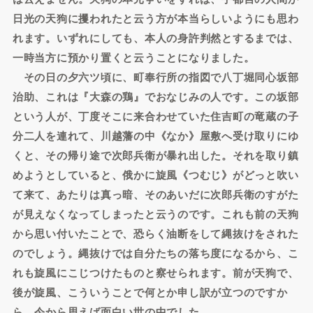
日光の天狗に攫われたと云う方が本当らしいようにも思わ
れます。いずれにしても、本人の身許判然とするまでは、
一時当方に預かり置くと云うことになりました。
その日の夕六ツ頃に、町奉行所の指図で八丁堀同心坂部
治助、これは『大森の鶏』でおなじみの人です。この坂部
という人が、丁度そこに来合わせていた住吉町の竜蔵の子
分二人を連れて、川越藩の中《なか》屋敷へ受け取りにゆ
くと、その帰り途で次郎兵衛が暴れ出した。それを取り鎮
めようとしていると、俄かに旋風《つむじ》がどっと吹い
て来て、あたりは真っ暗、そのあいだに次郎兵衛のすがた
が見えなくなってしまったと云うのです。これも前の天狗
から思い付いたことで、恐らく油断をして縄抜けをされた
のでしょう。縄抜けでは自分たちの落ち度になるから、こ
れも旋風にこじつけたものと察せられます。前が天狗で、
後が旋風、こういうことで何とか申し訳が立つのですか
ら、今から思えば面白い世の中でした。