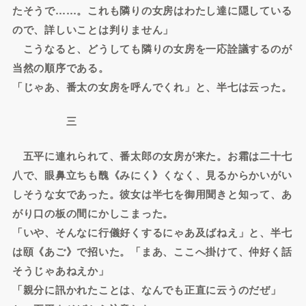
たそうで……。これも隣りの女房はわたし達に隠している
ので、詳しいことは判りません」
こうなると、どうしても隣りの女房を一応詮議するのが
当然の順序である。
「じゃあ、番太の女房を呼んでくれ」と、半七は云った。
三
五平に連れられて、番太郎の女房が来た。お霜は二十七
八で、眼鼻立ちも醜《みにく》くなく、見るからかいがい
しそうな女であった。彼女は半七を御用聞きと知って、あ
がり口の板の間にかしこまった。
「いや、そんなに行儀好くするにゃあ及ばねえ」と、半七
は頤《あご》で招いた。「まあ、ここへ掛けて、仲好く話
そうじゃあねえか」
「親分に訊かれたことは、なんでも正直に云うのだぜ」