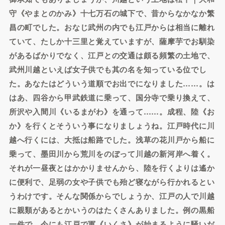
守《やまとのかみ》十七万石の城下で、昔からなかなか繁
昌の町でした。おなじ武州の内でも江戸からは相当に離れ
ていて、たしか十三里と覚えていますが、薩摩芋でお馴染
があるばかりでなく、江戸との交通は頗る頻繁の土地で、
武州川越といえば女子供でも其の名を知っている位でし
た。あなたはどういう道順でお出でになりました……。は
はあ、四谷から甲武鉄道に乗って、国分寺で乗り換えて、
所沢や入間川《いるまがわ》を通って……。成程、陸《お
か》を行くとそういう事になりましょうね。江戸時代に川
越へ行くには、大抵は船路でした。浅草の花川戸から船に
乗って、墨田川から荒川をのぼって川越の新河岸へ着く。
それが一昼夜とはかかりませんから、陸を行くよりは遙か
に便利で、足弱の女や子供でも殆ど寝ながら行かれるとい
うわけです。そんな関係からでしょうか、江戸の人で川越
に親類があるとかいうのはたくさんありました。例の黒船
一件で、今にも江戸で軍《いくさ》が始まるように騒いだ