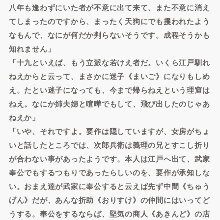
八年も逢わずにいた者が不意に出て来て、また不意に消え
てしまったのですから、まったく天狗にでも攫われたよう
なもんで、なにが何だか判らないそうです。成程そうかも
知れません」
「十九といえば、もう立派な若けえ者だ。いくら江戸馴れ
ねえからと云って、まさかに迷子《まいご》になりもしめ
え。たとい迷子になっても、今まで帰らねえという理窟は
ねえ。なにか姉夫婦と喧嘩でもして、飛び出したのじゃあ
ねえか」
「いや、それですよ。要作は隠していますが、女房がちょ
いと話したところでは、次郎兵衛は義理の兄とすこし折り
が合わない事があったようです。本人は江戸へ出て、武家
奉公でもするつもりであったらしいのを、要作が承知しな
い。おまえ達が武家に奉公すると云えば先ず中間《ちゅう
げん》だが、あんな折助《おりすけ》の仲間にはいってど
うする。奉公をするならば、堅気の商人《あきんど》の店