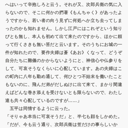
へはいって辛抱しろと云う。それが又、次郎兵衛の気に入
らないので、そこに何かの捫著《もんちゃく》があったよ
うですから、若い者の向う見ずに何処へか立ち去ってしま
ったのかも知れません。しかし江戸にはこれぞという知り
びとも無し、本人も初めて出て来たのですから、ほかに頼
って行くさきも無い筈だと云います。そのうちにお城の一
件が知れたので、要作夫婦は蒼《あお》くなって、どうぞ
自分たちに難儀のかからないようにと、神信心や仏参りを
して、可哀そうなくらいに心配しています。あの夫婦はこ
の町内に八年も勤め通して、何ひとつ不始末を働いたこと
もないのに、飛んだ弟がだしぬけに出て来て、まかり間違
えばどんな巻き添えを受けないとも限らないので、わたし
達も共々心配しているのですが……」
五平は同情するように云った。
「そりゃあ本当に可哀そうだ」と、半七も顔をしかめた。
「だが、今も云う通り、次郎兵衛は笠だけの事らしいか