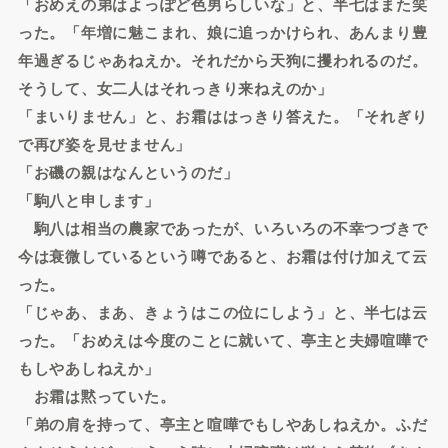
「おめえの弟はよっぽど色男らしいな」と、半七はまた笑
った。「年増に魅こまれ、娘に追っかけられ、あんまり豊
年過ぎるじゃあねえか。それだから天狗に攫われるのだ。
そうして、女二人はそれっきり来ねえのか」
「まいりません」と、お霜ははっきり答えた。「それぎり
で再び姿を見せません」
「お磯の親はなんというのだ」
「駒八と申します」
駒八は相当の農家であったが、いろいろの不幸つづきで
今は衰微しているという噂であると、お霜は付け加えて云
った。
「じゃあ、まあ、きょうはこの位にしよう」と、半七は云
った。「おめえは今度のことに就いて、亭主と夫婦喧嘩で
もしやあしねえか」
お霜は黙っていた。
「弟の肩を持って、亭主と喧嘩でもしやあしねえか。ふだ