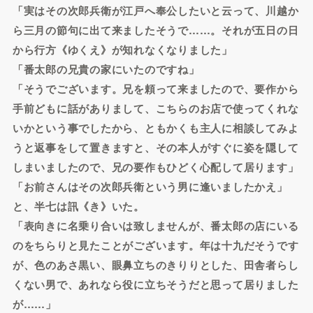
「実はその次郎兵衛が江戸へ奉公したいと云って、川越か
ら三月の節句に出て来ましたそうで……。それが五日の日
から行方《ゆくえ》が知れなくなりました」
「番太郎の兄貴の家にいたのですね」
「そうでございます。兄を頼って来ましたので、要作から
手前どもに話がありまして、こちらのお店で使ってくれな
いかという事でしたから、ともかくも主人に相談してみよ
うと返事をして置きますと、その本人がすぐに姿を隠して
しまいましたので、兄の要作もひどく心配して居ります」
「お前さんはその次郎兵衛という男に逢いましたかえ」
と、半七は訊《き》いた。
「表向きに名乗り合いは致しませんが、番太郎の店にいる
のをちらりと見たことがございます。年は十九だそうです
が、色のあさ黒い、眼鼻立ちのきりりとした、田舎者らし
くない男で、あれなら役に立ちそうだと思って居りました
が……」