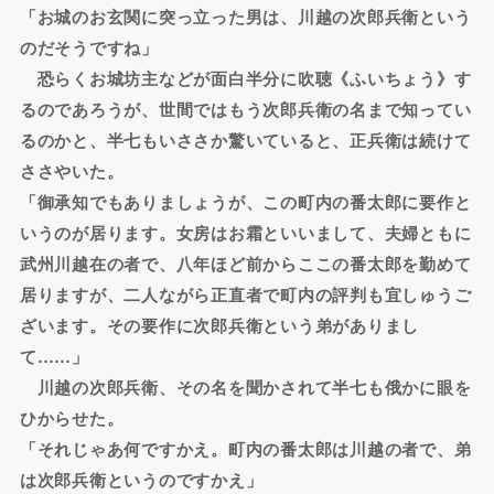
「お城のお玄関に突っ立った男は、川越の次郎兵衛という
のだそうですね」
恐らくお城坊主などが面白半分に吹聴《ふいちょう》す
るのであろうが、世間ではもう次郎兵衛の名まで知ってい
るのかと、半七もいささか驚いていると、正兵衛は続けて
ささやいた。
「御承知でもありましょうが、この町内の番太郎に要作と
いうのが居ります。女房はお霜といいまして、夫婦ともに
武州川越在の者で、八年ほど前からここの番太郎を勤めて
居りますが、二人ながら正直者で町内の評判も宜しゅうご
ざいます。その要作に次郎兵衛という弟がありまし
て……」
川越の次郎兵衛、その名を聞かされて半七も俄かに眼を
ひからせた。
「それじゃあ何ですかえ。町内の番太郎は川越の者で、弟
は次郎兵衛というのですかえ」