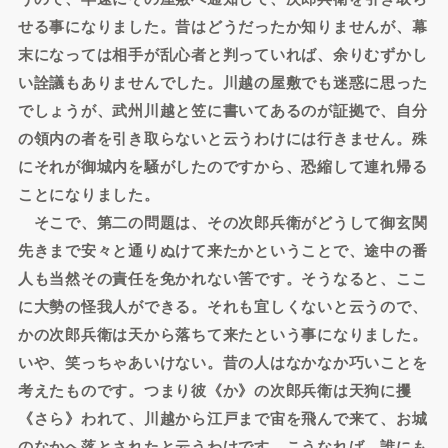
せる事になりました。昔はどうだったか知りませんが、幕
末になっては相手が乱心者と判っていれば、余りむずかし
い詮議もありませんでした。川越の屋敷でも迷惑に思った
でしょうが、武州川越と笠に書いてあるのが証拠で、自分
の領内の者を引き取らないと云うわけには行きません。殊
にそれが御城内を騒がしたのですから、恐縮して連れ帰る
ことになりました。
そこで、第二の問題は、その次郎兵衛がどうして御玄関
先きまで安々と通りぬけて来たかということで、途中の番
人も当然その責任を免かれない筈です。そうなると、ここ
に大勢の怪我人ができる。それも宜しくないと云うので、
かの次郎兵衛は天から落ちて来たという事になりました。
いや、笑っちゃあいけない。昔の人はなかなか巧いことを
考えたものです。つまり彼《か》の次郎兵衛は天狗に攫
《さら》われて、川越から江戸まで宙を飛んで来て、お城
のなかへ落とされたと云うわけです。こうなれば、誰にも