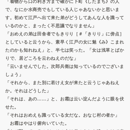
「着物から口の利き方まで確かに下町《したまち》の人
で、なにか水商売でもしている人じゃあないかと思いま
す。初めて江戸へ出て来た弟がどうしてあんな人を識って
いるのかと、まったく不思議でなりません」
「おめえの弟は田舎者でもきりり［＃「きりり」に傍点］
としていると云うから、素早く江戸の女に魅《み》こまれ
たのかも知れねえ」と、半七は笑った。「女は浅草とばか
りで、居どころを云わねえのだな」
「云いませんでした。次郎兵衛は知っているのでございま
しょう」
「それから、また別に若けえ女が来たと云うじゃあねえ
か。それはどうした」
「それは、あの……」と、お霜は云い淀んだように眼を伏
せた。
「それはおめえも識っている女だな。おなじ村の者か」
お霜はやはり俯向いていた。