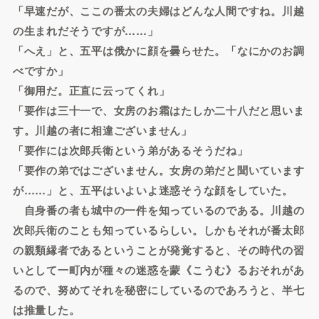
「早速だが、ここの番太の夫婦はどんな人間ですね。川越
の生まれだそうですが……」
「へえ」と、五平は俄かに顔を曇らせた。「なにかのお調
べですか」
「御用だ。正直に云ってくれ」
「要作は三十一で、女房のお霜はたしか二十八だと思いま
す。川越の者に相違ございません」
「要作には次郎兵衛という弟があるそうだね」
「要作の弟ではございません。女房の弟だと聞いています
が……」と、五平はいよいよ迷惑そうな顔をしていた。
自身番の者も城中の一件を知っているのである。川越の
次郎兵衛のことも知っているらしい。しかもそれが番太郎
の親類縁者であるということが発覚すると、その時代の習
いとして一町内が種々の迷惑を蒙《こうむ》るおそれがあ
るので、努めてそれを秘密にしているのであろうと、半七
は推量した。