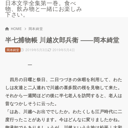
日本文学全集第一巻。食べ
物、飲み物と一緒にお楽しみ
下さい。
HOME
岡本綺堂
半七捕物帳 川越次郎兵衛 ——岡本綺堂
2019年5月3日
2019年5月4日
岡本綺堂
一
四月の日曜と祭日、二日つづきの休暇を利用して、わた
しは友達と二人連れで川越の喜多院の桜を見物して来た。
それから一週間ほどの後に半七老人を訪問すると、老人は
昔なつかしそうに云った。
「はあ、川越へお出ででしたか。わたくしも江戸時代に二
度行ったことがあります。今はどんなに変りましたかね。
御承知でもありましょうが、川越という土地は松平｜大和