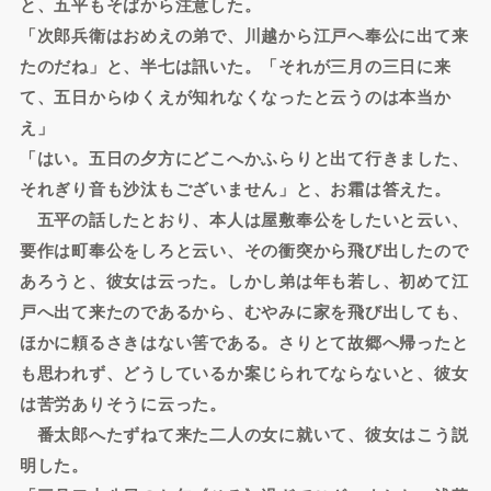
と、五平もそばから注意した。
「次郎兵衛はおめえの弟で、川越から江戸へ奉公に出て来
たのだね」と、半七は訊いた。「それが三月の三日に来
て、五日からゆくえが知れなくなったと云うのは本当か
え」
「はい。五日の夕方にどこへかふらりと出て行きました、
それぎり音も沙汰もございません」と、お霜は答えた。
五平の話したとおり、本人は屋敷奉公をしたいと云い、
要作は町奉公をしろと云い、その衝突から飛び出したので
あろうと、彼女は云った。しかし弟は年も若し、初めて江
戸へ出て来たのであるから、むやみに家を飛び出しても、
ほかに頼るさきはない筈である。さりとて故郷へ帰ったと
も思われず、どうしているか案じられてならないと、彼女
は苦労ありそうに云った。
番太郎へたずねて来た二人の女に就いて、彼女はこう説
明した。