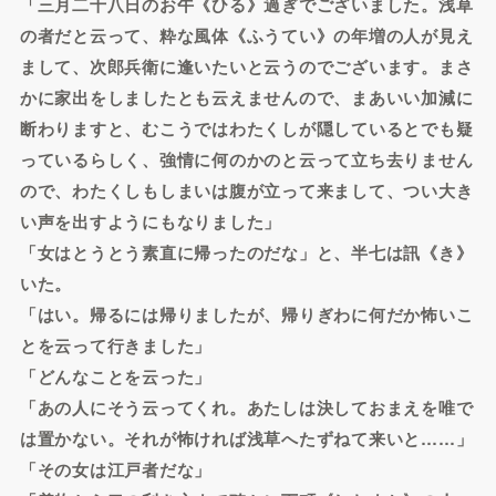
「三月二十八日のお午《ひる》過ぎでございました。浅草
の者だと云って、粋な風体《ふうてい》の年増の人が見え
まして、次郎兵衛に逢いたいと云うのでございます。まさ
かに家出をしましたとも云えませんので、まあいい加減に
断わりますと、むこうではわたくしが隠しているとでも疑
っているらしく、強情に何のかのと云って立ち去りません
ので、わたくしもしまいは腹が立って来まして、つい大き
い声を出すようにもなりました」
「女はとうとう素直に帰ったのだな」と、半七は訊《き》
いた。
「はい。帰るには帰りましたが、帰りぎわに何だか怖いこ
とを云って行きました」
「どんなことを云った」
「あの人にそう云ってくれ。あたしは決しておまえを唯で
は置かない。それが怖ければ浅草へたずねて来いと……」
「その女は江戸者だな」