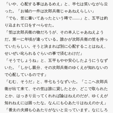
「いや、心配する事はあるめえ」と、半七は笑いながら云
った。「お城の一件は次郎兵衛じゃあねえらしい」
「でも、笠に書いてあったという噂で……」と、五平は釣
り込まれて口をすべらせた。
「笠は次郎兵衛の物だろうが、その本人じゃあねえよう
だ。第一に年頃が違っている。誰かが次郎兵衛の笠を持っ
ていたらしい。そうと決まれば別に心配することはねえ、
せいぜい叱られるぐらいの事で済むわけだ」
「そうでしょうね」と、五平もやや安心したようにうなず
いた。「しかし親分、その次郎兵衛のゆくえが知れないの
で心配しているのです」
「むむ、そうだ」と、半七もうなずいた。「ここへ次郎兵
衛が出て来て、その笠は誰に貸したとか、どこで取られた
とか、はっきり云ってくれれば論はねえのだが、ゆくえが
知れねえには困ったな。なんにも心あたりはねえのかえ」
「番太の夫婦も心あたりがないと云っています。なにしろ