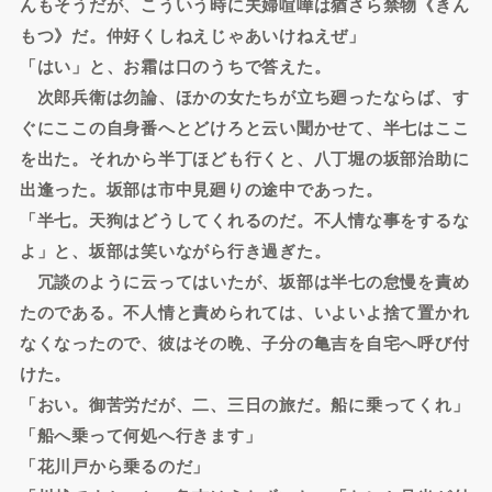
んもそうだが、こういう時に夫婦喧嘩は猶さら禁物《きん
もつ》だ。仲好くしねえじゃあいけねえぜ」
「はい」と、お霜は口のうちで答えた。
次郎兵衛は勿論、ほかの女たちが立ち廻ったならば、す
ぐにここの自身番へとどけろと云い聞かせて、半七はここ
を出た。それから半丁ほども行くと、八丁堀の坂部治助に
出逢った。坂部は市中見廻りの途中であった。
「半七。天狗はどうしてくれるのだ。不人情な事をするな
よ」と、坂部は笑いながら行き過ぎた。
冗談のように云ってはいたが、坂部は半七の怠慢を責め
たのである。不人情と責められては、いよいよ捨て置かれ
なくなったので、彼はその晩、子分の亀吉を自宅へ呼び付
けた。
「おい。御苦労だが、二、三日の旅だ。船に乗ってくれ」
「船へ乗って何処へ行きます」
「花川戸から乗るのだ」