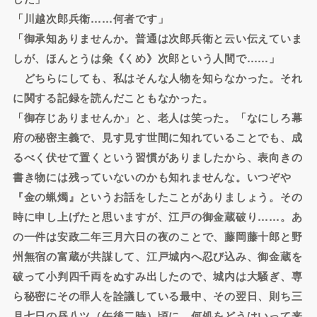
「川越次郎兵衛……何者です」
「御承知ありませんか。普通は次郎兵衛と云い伝えていま
しが、ほんとうは粂《くめ》次郎という人間で……」
どちらにしても、私はそんな人物を知らなかった。それ
に関する記録を読んだこともなかった。
「御存じありませんか」と、老人は笑った。「なにしろ幕
府の秘密主義で、見す見す世間に知れていることでも、成
るべく伏せて置くという習慣がありましたから、表向きの
書き物には残っていないのかも知れませんな。いつぞや
『金の蝋燭』というお話をしたことがありましょう。その
時に申し上げたと思いますが、江戸の御金蔵破り……。あ
の一件は安政二年三月六日の夜のことで、藤岡藤十郎と野
州無宿の富蔵が共謀して、江戸城内へ忍び込み、御金蔵を
破って小判四千両をぬすみ出したので、城内は大騒ぎ、専
ら秘密にその罪人を詮議している最中、その翌日、則ち三
月七日の昼八ツ（午後二時）頃に、何処をどうはいって来