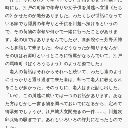
時にも、江戸の町家で年寄りや女子供を川越へ立退《たち
の》かせたのが随分ありました。わたくしが世話になって
いる家でも隠居の年寄りと子供を川越へ預けるというの
で、その荷物の宰領や何かで一緒に行ったことがありま
す。花の頃ではありませんでしたが、喜多院や三芳野天神
へも参詣して来ました。今はどうなったか知りませんが、
その頃は石原町というところに宿屋がならんでいて、江戸
の馬喰町《ばくろうちょう》のような姿でした」
老人の昔話はそれからそれへと続いて、わたし達のよう
にうっかりと通り過ぎて来た者は、却って老人に教えられ
ることが多かった。そのうちに、老人はまた話し出した。
「いや、この川越に就いては一つのお話があります。あな
た方はむかし一書き物を調べておいでになるから、定めて
御承知でしょうが、江戸城大玄関先きの一件……。川越次
郎兵衛の騒ぎです。あれもいろいろの評判になったもので
した」