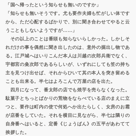
「国へ帰ったという知らせも無いのですか」
「知らせも無いそうです。尤も要作夫婦も忙がしい体です
から、ただ心配するばかりで、別に聞き合わせてやると云
うこともしないようですが……」
その以上のことは番頭も知らないらしかった。しかしそ
れだけの事を偶然に聞き出したのは、意外の掘出し物であ
る。江戸城へはいりこんだ本人は川越の次郎兵衛でなく、
宇都宮の粂次郎であるらしいが、いずれにしても笠の持ち
主を見つけ出せば、それからひいて其の本人を突き留める
ことも出来る。半七はよろこんで万屋の店を出た。
四月になって、番太郎の店でも焼芋を売らなくなった。
駄菓子とちっとばかりの荒物をならべている店のまえに立
つと、要作は町内の使で何処へか出たらしく、女房のお霜
が店番をしていた。それを横目に見ながら、半七は隣りの
自身番へはいると、定番《じょうばん》の五平があわてて
挨拶した。