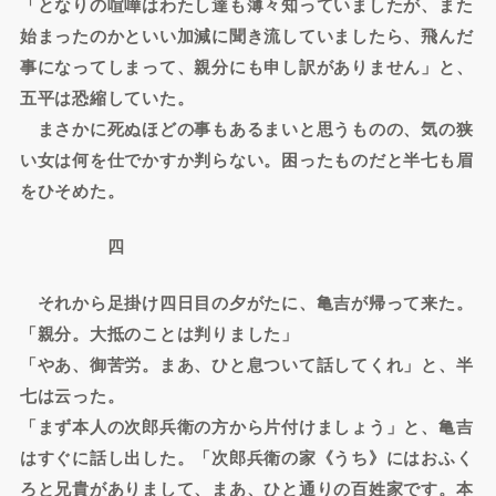
「となりの喧嘩はわたし達も薄々知っていましたが、また
始まったのかといい加減に聞き流していましたら、飛んだ
事になってしまって、親分にも申し訳がありません」と、
五平は恐縮していた。
まさかに死ぬほどの事もあるまいと思うものの、気の狭
い女は何を仕でかすか判らない。困ったものだと半七も眉
をひそめた。
四
それから足掛け四日目の夕がたに、亀吉が帰って来た。
「親分。大抵のことは判りました」
「やあ、御苦労。まあ、ひと息ついて話してくれ」と、半
七は云った。
「まず本人の次郎兵衛の方から片付けましょう」と、亀吉
はすぐに話し出した。「次郎兵衛の家《うち》にはおふく
ろと兄貴がありまして、まあ、ひと通りの百姓家です。本