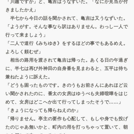
「川越ですか」と、亀吉はうなずいた。「なにか見当が付
きましたかえ」
半七から今日の話を聞かされて、亀吉は又うなずいた。
「ようがす。そんな事なら訳はありません。わっし一人で
行って来ましょう」
「二人で道行《みちゆき》をするほどの事でもあるめえ。
よろしく頼むぜ」
相当の路用を渡されて亀吉は帰った。あくる日の午過ぎ
に、半七は再び外神田の自身番を見まわると、五平は待ち
兼ねたように訴えた。
「どうも困ったものです。きのうもお前さんにあれほど云
い聞かされたのに、番太の女房はゆうべも夫婦喧嘩をはじ
めて、女房はどこへか出て行ってしまったそうで……」
「きょうになっても帰らねえのか」
「帰りません。亭主の要作も心配して、もしや身でも投げ
たのじゃあ無いかと、町内の用を打っちゃって置いて、朝