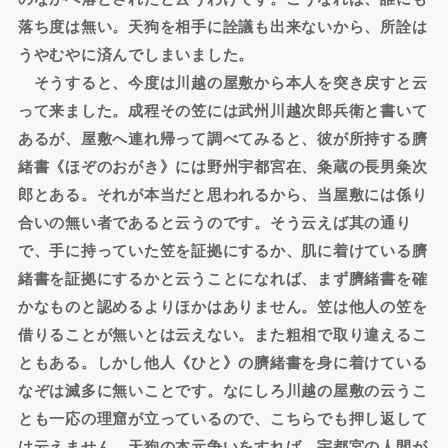
落ち度は無い。天狗を相手に詮議も出来ないから、所詮は
うやむやに済んでしまいました。
そうすると、今度は川越の屋敷から本人を突き戻すと云
って来ました。成程その笠には武州川越次郎兵衛と書いて
あるが、屋敷へ連れ帰って調べてみると、彼が所持する臍
緒書《ほぞのおがき》には野州宇都宮在、粂蔵の長男粂次
郎とある。それが本当だと思われるから、当屋敷には係り
合いの無い者であると云うのです。そう云えば其の通り
で、手に持っていた笠を証拠にするか、肌に着けている臍
緒書を証拠にするかと云うことになれば、まず臍緒書を確
かなものと認めるよりほかはありません。笠は他人の笠を
借りることが無いとは云えない。また粗相で取り違えるこ
ともある。しかし他人《ひと》の臍緒書を身に着けている
なぞは滅多に無いことです。なにしろ川越の屋敷の云うこ
とも一応の理窟が立っているので、こちらでも押し返して
は云えません。天狗の本元争いをすれば、宇都宮の人間が