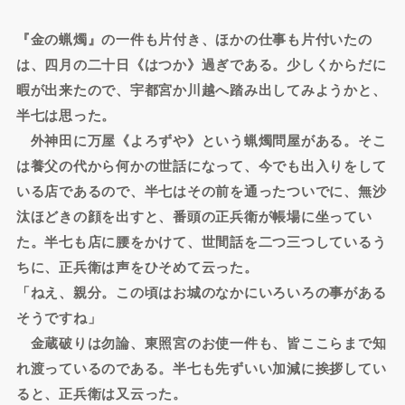
『金の蝋燭』の一件も片付き、ほかの仕事も片付いたの
は、四月の二十日《はつか》過ぎである。少しくからだに
暇が出来たので、宇都宮か川越へ踏み出してみようかと、
半七は思った。
外神田に万屋《よろずや》という蝋燭問屋がある。そこ
は養父の代から何かの世話になって、今でも出入りをして
いる店であるので、半七はその前を通ったついでに、無沙
汰ほどきの顔を出すと、番頭の正兵衛が帳場に坐ってい
た。半七も店に腰をかけて、世間話を二つ三つしているう
ちに、正兵衛は声をひそめて云った。
「ねえ、親分。この頃はお城のなかにいろいろの事がある
そうですね」
金蔵破りは勿論、東照宮のお使一件も、皆ここらまで知
れ渡っているのである。半七も先ずいい加減に挨拶してい
ると、正兵衛は又云った。