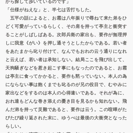
から探して歩いているのです」
「仕様がねえな」と、半七は舌打ちした。
五平の話によると、お霜は八年振りで尋ねて来た弟をひ
どく可愛がっているらしく、その肩を持って亭主と衝突す
ることがしばしばある。次郎兵衛の家出も、要作が無理押
しに我意《がい》を押し通そうとしたからである。若い者
をあたまから叱り付けて、なんでもおれの云う通りになれ
と云えば、若い者は承知しない。結局ここを飛び出して、
天狗騒ぎなどを惹き起こす事にもなったのであると、お霜
は亭主に食ってかかると、要作も黙っていない。本人の為
にならない事は飽くまでも叱るのが兄の役目で、むやみに
家出などをするのは本人の心得違いである。それが為に、
おれ達もどんな巻き添えの憂き目を見るかも知れない。飛
んだ弟を持って災難であると、要作は云う。この喧曄がた
びたび繰り返された末に、ゆうべは最後の大衝突となった
らしい。