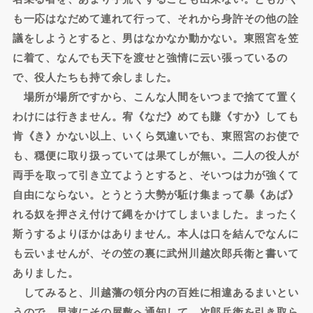
も一応はなだめて連れて行って、それから身許その他の詮
議をしようとすると、男はなかなか動かない。東照宮を笠
に着て、なんでも天下を渡せと強情に云い張っているの
で、役人たちも持て余しました。
場所が場所ですから、こんな人間をいつまで捨てて置く
わけには行きません。宥《なだ》めても賺《すか》しても
肯《き》かない以上、いくら気違いでも、東照宮のお使で
も、穏便に取り扱っていては果てしが無い。二人の役人が
両手を取って引き立てようとすると、そいつは力が強くて
自由にならない。とうとう大勢が駈け集まって暴《あば》
れる奴を押さえ付けて縄をかけてしまいました。まったく
斯うするよりほかはありません。本人は口を結んでなんに
も云いませんが、その笠の裏に武州川越次郎兵衛と書いて
ありました。
してみると、川越藩の領分内の百姓に相違あるまいとい
うので、早速にその屋敷へ通知して、次郎兵衛を引き取ら