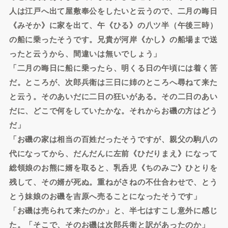
人は江戸へ出て屋敷奉公をしたいと云うので、二月の晦日
《みそか》に家を出て、午《ひる》の八ツ半（午後三時）
の船に乗ったそうです。兄貴が河岸《かし》の船場まで送
ったと云うから、間違いは無いでしょう」
「二月の晦日に船に乗ったら、明くる日の午頃には着く筈
だ。ところが、次郎兵衛は三日に姉のところへ尋ねて来た
と云う。そのあいだに二日の狂いがある。その二日のあい
だに、どこで何をしていたかな。それからお磯の方はどう
だ」
「お磯の家は相当の百姓だったそうですが、親父の駒八の
代になってから、だんだんに左前《ひだりまえ》になって
総領娘のお熊に婿を取ると、乳呑児《ちのみご》ひとりを
残して、その婿が死ぬ。重ねがさねの不仕合わせで、とう
とう妹娘のお磯を吉原へ売ることになったそうです」
「お磯は売られて来たのか」と、半七はすこし意外に感じ
た。「そこで、そのお磯は次郎兵衛と訳があったのか」