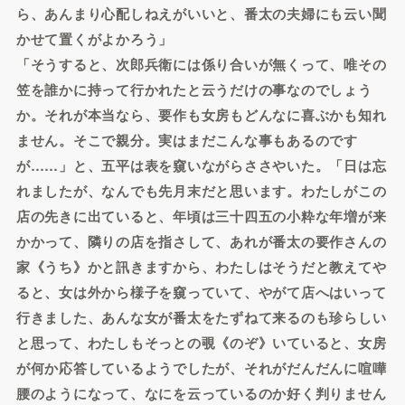
ら、あんまり心配しねえがいいと、番太の夫婦にも云い聞
かせて置くがよかろう」
「そうすると、次郎兵衛には係り合いが無くって、唯その
笠を誰かに持って行かれたと云うだけの事なのでしょう
か。それが本当なら、要作も女房もどんなに喜ぶかも知れ
ません。そこで親分。実はまだこんな事もあるのです
が……」と、五平は表を窺いながらささやいた。「日は忘
れましたが、なんでも先月末だと思います。わたしがこの
店の先きに出ていると、年頃は三十四五の小粋な年増が来
かかって、隣りの店を指さして、あれが番太の要作さんの
家《うち》かと訊きますから、わたしはそうだと教えてや
ると、女は外から様子を窺っていて、やがて店へはいって
行きました、あんな女が番太をたずねて来るのも珍らしい
と思って、わたしもそっとの覗《のぞ》いていると、女房
が何か応答しているようでしたが、それがだんだんに喧嘩
腰のようになって、なにを云っているのか好く判りません