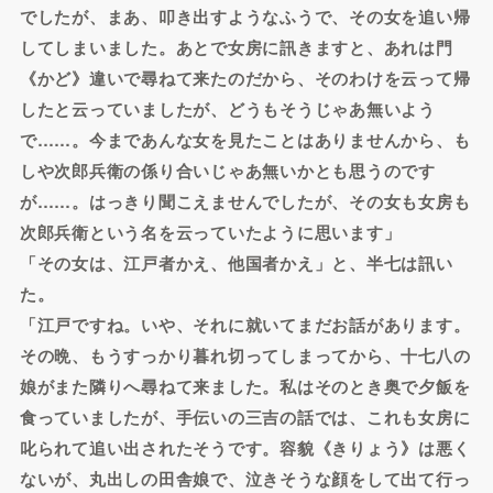
でしたが、まあ、叩き出すようなふうで、その女を追い帰
してしまいました。あとで女房に訊きますと、あれは門
《かど》違いで尋ねて来たのだから、そのわけを云って帰
したと云っていましたが、どうもそうじゃあ無いよう
で……。今まであんな女を見たことはありませんから、も
しや次郎兵衛の係り合いじゃあ無いかとも思うのです
が……。はっきり聞こえませんでしたが、その女も女房も
次郎兵衛という名を云っていたように思います」
「その女は、江戸者かえ、他国者かえ」と、半七は訊い
た。
「江戸ですね。いや、それに就いてまだお話があります。
その晩、もうすっかり暮れ切ってしまってから、十七八の
娘がまた隣りへ尋ねて来ました。私はそのとき奥で夕飯を
食っていましたが、手伝いの三吉の話では、これも女房に
叱られて追い出されたそうです。容貌《きりょう》は悪く
ないが、丸出しの田舎娘で、泣きそうな顔をして出て行っ