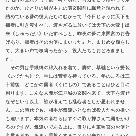
たのか、ひとりの男が本丸の表玄関前に飄然と現われて、
詰めている番の役人たちにむかって『今日じゅうに天下を
拙者に引き渡すべし。渡さざるに於いては天下の大変｜出
来《しゅったい》いたすべしと、昨夜の夢に東照宮のお告
げあり、拙者はそのお使にまいった』と、まじめな顔をし
て、大きい声で呶鳴ったから、役人たちもおどろきまし
た。
その男は手織縞の綿入れを着て、脚絆、草鞋という扮装
《いでたち》で、手には菅笠を持っている。年のころは三
十前後、どこかの国者《くにもの》であることはひと目に
判ります。こんな人間が江戸城の玄関へ来て、天下を渡せ
なぞという以上、誰が考えても乱心者としか思われませ
ん。この時代でも、相手が気違いとなれば役人たちの扱い
も違います。本気の者ならばすぐに取り押さえて縄をかけ
るのですが、気違いである上に、仮りにも東照宮のお使と
名乗る者を、あまり手荒くすることも出来ない。ともかく