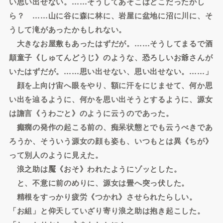
い思い出せない。……そうしてあそこはどこだったかし
ら？ ……山に谷に森に林に、岩屋に盆地に沼に川に、そ
うして滝があったかもしれない。
大きなお屋敷もあったはずだが。……そうしてまるで酒
顛童子《しゅてんどうじ》のような、恐ろしいお爺さんが
いたはずだが。……思い出せない、思い出せない。……」
顔を上向け宙へ眼をやり、額に汗をにじませて、何か思
い出を辿るように、何かを思い出そうとするように、源女
は譫言《うわごと》のように云うのであった。
癲癇の発作の起こる前の、痴呆状態とでも云うべきであ
ろうか、そういう源女の顔も姿も、いつもとは異《ちが》
って別人のように見えた。
浪之助は魘《おそ》われたようにゾッとした。
と、不意に前のめりに、源女は畳へ突っ伏した。
精根をすっかり疲労《つかれ》させられたらしい。
「お組」と仰天していざり寄り浪之助は抱き起こした。