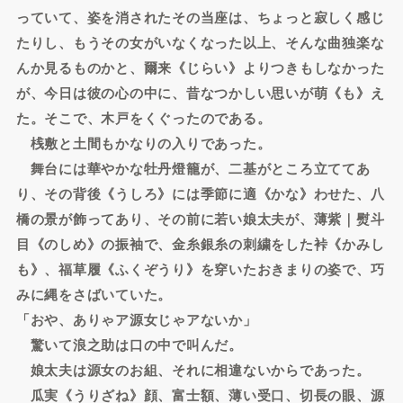
っていて、姿を消されたその当座は、ちょっと寂しく感じ
たりし、もうその女がいなくなった以上、そんな曲独楽な
んか見るものかと、爾来《じらい》よりつきもしなかった
が、今日は彼の心の中に、昔なつかしい思いが萌《も》え
た。そこで、木戸をくぐったのである。
桟敷と土間もかなりの入りであった。
舞台には華やかな牡丹燈籠が、二基がところ立ててあ
り、その背後《うしろ》には季節に適《かな》わせた、八
橋の景が飾ってあり、その前に若い娘太夫が、薄紫｜熨斗
目《のしめ》の振袖で、金糸銀糸の刺繍をした裃《かみし
も》、福草履《ふくぞうり》を穿いたおきまりの姿で、巧
みに縄をさばいていた。
「おや、ありゃア源女じゃアないか」
驚いて浪之助は口の中で叫んだ。
娘太夫は源女のお組、それに相違ないからであった。
瓜実《うりざね》顔、富士額、薄い受口、切長の眼、源