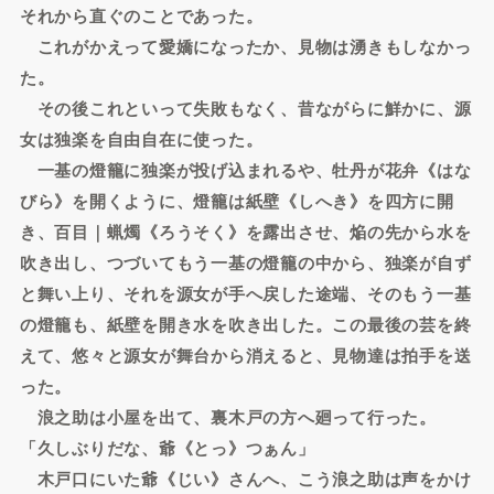
それから直ぐのことであった。
これがかえって愛嬌になったか、見物は湧きもしなかっ
た。
その後これといって失敗もなく、昔ながらに鮮かに、源
女は独楽を自由自在に使った。
一基の燈籠に独楽が投げ込まれるや、牡丹が花弁《はな
びら》を開くように、燈籠は紙壁《しへき》を四方に開
き、百目｜蝋燭《ろうそく》を露出させ、焔の先から水を
吹き出し、つづいてもう一基の燈籠の中から、独楽が自ず
と舞い上り、それを源女が手へ戻した途端、そのもう一基
の燈籠も、紙壁を開き水を吹き出した。この最後の芸を終
えて、悠々と源女が舞台から消えると、見物達は拍手を送
った。
浪之助は小屋を出て、裏木戸の方へ廻って行った。
「久しぶりだな、爺《とっ》つぁん」
木戸口にいた爺《じい》さんへ、こう浪之助は声をかけ