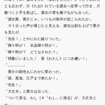
とも云わず、仆《たお》れている源女へ近寄って行き、片
膝つくと手を延ばし、源女の背を撫でながら云った。
「源女殿、要介じゃ。いつもの発作が起こられたか」
そう云った声が通じたと見える、源女は顔を上げて要介
を見たが、
「先生！」とやにわに縋りついた。
「陣十郎が！ 水品陣十郎が！」
「陣十郎が？ どうなされた？」
「桟敷にいました！ 妾《わたし》につき纏い！」
「…………」
要介の顔色もにわかに変わった。
「彼、悪鬼、江戸まで来たか！」
「先生！」
「大丈夫」と要介は云った、
「ついて居る、わし［＃「わし」に傍点］が、大丈夫じ
ゃ」