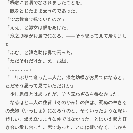
「桟敷にお居でなされましたことを」
眼をとじたまま云うのであった。
「では舞台で観ていたのか」
「ええ」と源女は眼をあけた。
「浪之助様がお居でになる。――そう思って見て居りまし
た」
「ふむ」と浪之助は鼻で云った。
「ただそれだけか。え、お組」
「…………」
「一年ぶりで逢った二人だ。浪之助様がお居でになると、
ただそう思って見ていただけか」
少し愚痴とは思ったが、そう云わざるを得なかった。
なるほど二人の往昔《そのかみ》の仲は、死ぬの生きる
の夫婦《いっしょ》になろうのと、そういったような深い
烈しい、燃え立つような仲ではなかった。とはいえ双方好
き合い愛し合った。恋であったことには疑いなく、しかも