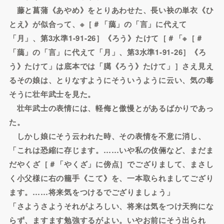
藤と菖蒲《あやめ》をとりあわせた、長い袂の単衣《ひ
とえ》が似合って、※［＃「藹」の「言」に代えて
「月」、第3水準1-91-26］《ろう》たけて［＃「※［＃
「藹」の「言」に代えて「月」、第3水準1-91-26］《ろ
う》たけて」は底本では「臈《ろう》たけて」］さえ見え
るその娘は、とりなすようにそういうように云い、気の毒
そうに壮年武士を見た。
壮年武士の表情には、軽侮と傲慢とがあるばかりであっ
た。
しかし娘にそう云われた時、その表情を不意に消し、
「これは恐縮に存じます。……いや私の伎倆など、まだま
だやくざ［＃「やくざ」に傍点］でござりまして、まさし
く小父様に右の籠手《こて》を、一本取られましてござり
ます。……将来気をつけるでござりましょう」
「さようさようそれがよろしい、将来は気をつけ天狗にな
らず、ますます勉強するがよい。いやお前にそう出られ