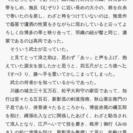
帯をしめ、無反《むぞり》に近い長めの大小の、柄を白糸
で巻いたのを差し、わざと袴をつけていないのは、無造作
で磊落で瀟洒の性質をさながらに現わしていると云ってよ
ろしく白博多の帯と映り合って、羽織の紐が髻と同じ、濃
紫であるのは高尚であった。
そういう武士が立っていた。
と見てとって浪之助は、思わず「あッ」と声を上げ、抱
えていた源女を放したかと思うと、四五尺がところ後へ辷
《すべ》り、膝へ手を置いてかしこまってしまった。
武士の何者かを知っているからであった。
川越の城主三十五万石、松平大和守の家臣であって、知
行は堂々たる五百石、新影流の剣道指南、秋山要左衛門の
子息であり、侠骨凌々たるところから、博徒赤尾の磯五郎
を助け、縄張出入などに関係したあげく、わざと勘当され
て浪人となり、江戸へいでて技を磨き、根岸｜御行《みゆ
き》の松に道場を設け、新影流を教授して居り、年齢は男