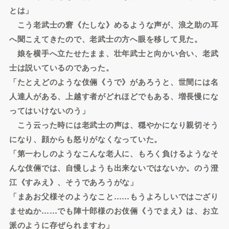
とは」
こう老武士の窘《たしな》めるような声が、浪之助の耳
へ聞こえてきたので、老武士の方へ眼を移して見た。
娘を横手へ立たせたまま、壮年武士と向かい合い、老武
士は説いているのであった。
「たとえどのような伎倆《うで》があろうと、世間には名
人達人がある、上越す者がどれほどでもある、増長慢にな
ってはいけないのう」
こう云った時には老武士の声は、穏やかになり親切そう
になり、顔からも怒りがなくなっていた。
「第一わしのようなこんな老人に、もろく負けるようなそ
んな伎倆では、自慢しようも出来ないではないか。のう澄
江《すみえ》、そうであろうがな」
「まあお父様そのようなこと……もうよろしいではござり
ませぬか……でも陣十郎様のお伎倆《うでまえ》は、お立
派のように存ぜられますわ」