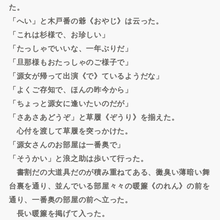
た。
「へい」と木戸番の爺《おやじ》は云った。
「これは杉様で、お珍しい」
「たっしゃでいいな、一年ぶりだ」
「旦那様もおたっしゃのご様子で」
「源女が帰って出演《で》ているようだな」
「よくご存知で、ほんの昨今から」
「ちょっと源女に逢いたいのだが」
「さあさあどうぞ」と草履《ぞうり》を揃えた。
心付を渡して草履を突っかけた。
「源女さんのお部屋は一番奥で」
「そうかい」と浪之助は歩いて行った。
書割だの大道具だのが積み重ねてある、黴臭い薄暗い舞
台裏を通り、並んでいる部屋々々の暖簾《のれん》の前を
通り、一番奥の部屋の前へ立った。
長い暖簾を掲げて入った。