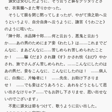
源女は安心したように、そう云うと躰をグッタリとさ
せ、衣装籠へまた寄りかかった。
そうして眼を閉じ黙ってしまったが、やがて浪之助へ云
うというより、自分自身へ云うように、譫言《うわごと》
のように呟いた。
「陣十郎、水品陣十郎……何と云おう、悪鬼と云おう
か……あの男のためにまア妾《わたし》は……これまでど
んなに、まあどんなに……苦しめられ苦しめられたこと
か！ ……騙《だま》され賺《す》かされ怯《おび》やか
され、旅でさんざん苦しめられた。……こんなにしたのは
あの男だ。妾をこんなに、こんなにしたのは！ ……病人
に、白痴に、片輪者に！ ……先生、お助け下さりま
せ！ ……でも妾はどうあろうと、あれをどうともして思
い出さなけりゃア……でもお許し下さりませ、思い出せな
いのでございます」
不意に源女は節をつけて、歌うように云い出した。