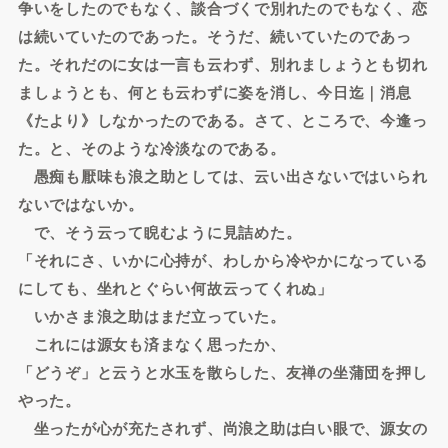
争いをしたのでもなく、談合づくで別れたのでもなく、恋
は続いていたのであった。そうだ、続いていたのであっ
た。それだのに女は一言も云わず、別れましょうとも切れ
ましょうとも、何とも云わずに姿を消し、今日迄｜消息
《たより》しなかったのである。さて、ところで、今逢っ
た。と、そのような冷淡なのである。
愚痴も厭味も浪之助としては、云い出さないではいられ
ないではないか。
で、そう云って睨むように見詰めた。
「それにさ、いかに心持が、わしから冷やかになっている
にしても、坐れとぐらい何故云ってくれぬ」
いかさま浪之助はまだ立っていた。
これには源女も済まなく思ったか、
「どうぞ」と云うと水玉を散らした、友禅の坐蒲団を押し
やった。
坐ったが心が充たされず、尚浪之助は白い眼で、源女の