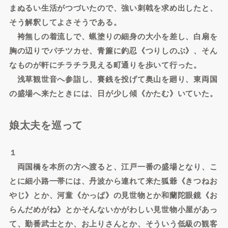
まぬるい生活がつづいたので、強い刺戟を求め出したと、
そう解釈してよさそうである。
袴無しの着流しで、蝋塗りの細身の大小を差し、白扇を
胸の辺りでパチツカせ、青簾に釣忍《つりしのぶ》、そん
なものが軒にチラチラ見える町通りを歩いて行った。
浅草観世音へ参詣し、賽銭を投げて奥山を廻り、東両国
の盛場へ来たときには、日が少し傾《かたむ》いていた。
娘太夫を巡って
１
両国橋を本所の方へ渡ると、江戸一番の盛場となり、こ
とに細小路一帯には、丹波から連れて来た狐爺《きつねお
やじ》とか、河童《かっぱ》の見世物とか和蘭陀眼鏡《お
らんだめがね》とかそんないかがわしい見世物小屋があっ
て、勤番武士とか、お上りさんとか、そういう低級の観客