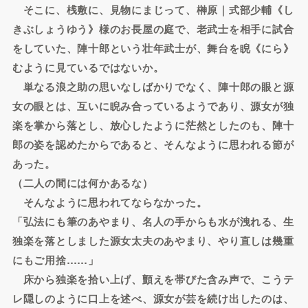
そこに、桟敷に、見物にまじって、榊原｜式部少輔《し
きぶしょうゆう》様のお長屋の庭で、老武士を相手に試合
をしていた、陣十郎という壮年武士が、舞台を睨《にら》
むように見ているではないか。
単なる浪之助の思いなしばかりでなく、陣十郎の眼と源
女の眼とは、互いに睨み合っているようであり、源女が独
楽を掌から落とし、放心したように茫然としたのも、陣十
郎の姿を認めたからであると、そんなように思われる節が
あった。
（二人の間には何かあるな）
そんなように思われてならなかった。
「弘法にも筆のあやまり、名人の手からも水が洩れる、生
独楽を落としました源女太夫のあやまり、やり直しは幾重
にもご用捨……」
床から独楽を拾い上げ、顫えを帯びた含み声で、こうテ
レ隠しのように口上を述べ、源女が芸を続け出したのは、