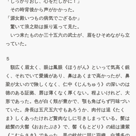
「しっかりおし、心をたしかに！」
その時背後から声がかかった。
「源女殿いつもの病気でござるか」
驚いて浪之助は振り返って見た。
いつ来たものか三十五六の武士が、眉をひそめながら立
っていた。
５
額広く眉太く、眼は鳳眼《ほうがん》といって気高く鋭
く、それでいて愛嬌があり、鼻はあくまで高かったが、鼻
梁が太いので険しくなく、仁中《じんちゅう》の深いのは
徳のある証拠、唇は薄くなく厚くない。程よいけれど、大
形であった。色が白く頬が豊かで、顎も角ばらず円味づい
ていた。身長は五尺五六寸もあろうか、肉付は逞《たく
ま》しくあったけれど贅肉なしに引きしまっている。髪は
総髪の大髻《おおたぶさ》で、髻《もとどり》の紐は濃紫
《こむらさき》であった。黒の紋付に同じ羽織、白博多の