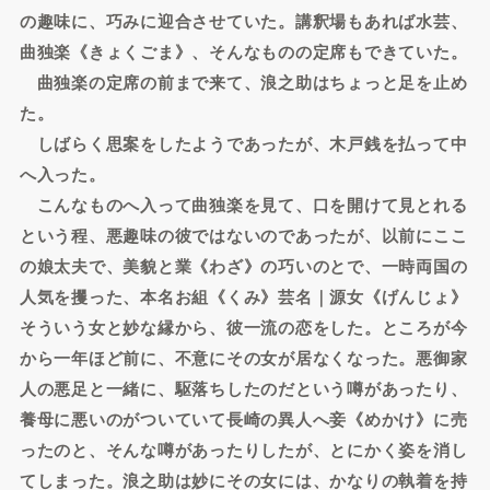
の趣味に、巧みに迎合させていた。講釈場もあれば水芸、
曲独楽《きょくごま》、そんなものの定席もできていた。
曲独楽の定席の前まで来て、浪之助はちょっと足を止め
た。
しばらく思案をしたようであったが、木戸銭を払って中
へ入った。
こんなものへ入って曲独楽を見て、口を開けて見とれる
という程、悪趣味の彼ではないのであったが、以前にここ
の娘太夫で、美貌と業《わざ》の巧いのとで、一時両国の
人気を攫った、本名お組《くみ》芸名｜源女《げんじょ》
そういう女と妙な縁から、彼一流の恋をした。ところが今
から一年ほど前に、不意にその女が居なくなった。悪御家
人の悪足と一緒に、駆落ちしたのだという噂があったり、
養母に悪いのがついていて長崎の異人へ妾《めかけ》に売
ったのと、そんな噂があったりしたが、とにかく姿を消し
てしまった。浪之助は妙にその女には、かなりの執着を持