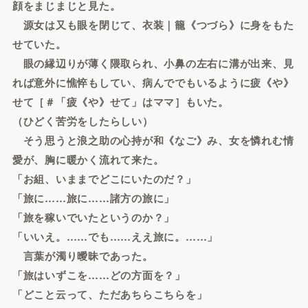
顔をまじまじと見た。
源女は又も眼を閉じて、衣装｜籠《つづら》に身をもた
せていた。
眼の縁辺りが薄く隈取られ、小鼻の左右に溝が出来、見
れば意外に憔悴もしてい、病んででもいるように疲《や》
せて［＃「疲《や》せて」はママ］もいた。
（ひどく苦労をしたらしい）
そう思うと浪之助の心持が和《なご》み、女を憐れむ情
愛が、胸に暖かく流れて来た。
「お組、いままでどこにいたのだ？」
「旅に……旅に……諸方の旅に」
「旅を稼いでいたというのか？」
「いいえ。……でも……ええ旅に。……」
言葉が濁り曖昧であった。
「旅はいずこを……どの方面を？」
「どこと云って、ただあちらこちらを」