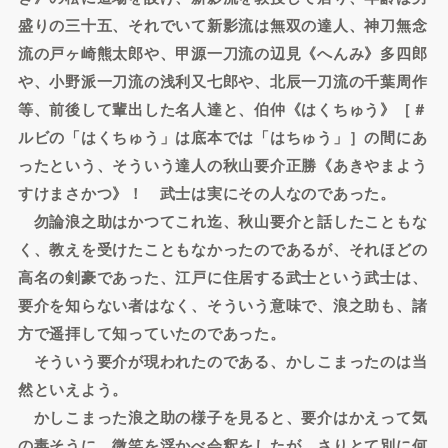
盛りの三十五、それでいて新影流は無双の達人、神刀無念
流の戸ヶ崎熊太郎や、甲源一刀流の辺見《へんみ》多四郎
や、小野派一刀流の浅利又七郎や、北辰一刀流の千葉周作
等、前後して輩出した名人達と、伯仲《はくちゅう》［＃
ルビの「はくちゅう」は底本では「はちゅう」］の間にあ
ったという、そういう達人の秋山要介正勝《あきやまよう
すけまさかつ》！ 武士は実にその人なのであった。
勿論浪之助はかつてこれ迄、秋山要介と話したこともな
く、教えを受けたこともなかったのであるが、それほどの
高名の剣豪であった、江戸に住居する武士という武士は、
要介を知らない者はなく、そういう意味で、浪之助も、諸
方で遥拝して知っていたのであった。
そういう要介が現われたのである、かしこまったのは当
然といえよう。
かしこまった浪之助の様子を見ると、要介はかえって気
の毒そうに、微笑を浮かべ会釈をしたが、さりとて別に何