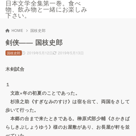
日本文学全集第一巻。食べ
物、飲み物と一緒にお楽しみ
下さい。
HOME
国枝史郎
剣侠—— 国枝史郎
2019年5月12日
2019年5月13日
国枝史郎
木剣試合
１
文政×年の初夏のことであった。
杉浪之助《すぎなみのすけ》は宿を出て、両国をさして
歩いて行った。
本郷の台まで来たときである。榊原式部少輔《さかきば
らしきぶしょうゆう》様のお屋敷があり、お長屋が軒を並
べていた。