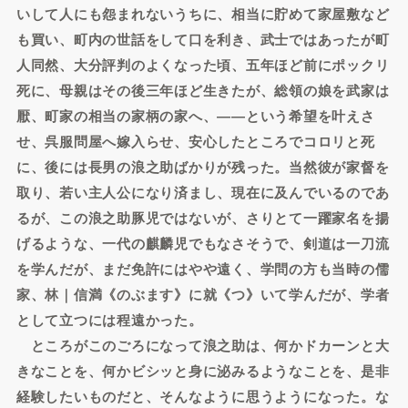
いして人にも怨まれないうちに、相当に貯めて家屋敷など
も買い、町内の世話をして口を利き、武士ではあったが町
人同然、大分評判のよくなった頃、五年ほど前にポックリ
死に、母親はその後三年ほど生きたが、総領の娘を武家は
厭、町家の相当の家柄の家へ、――という希望を叶えさ
せ、呉服問屋へ嫁入らせ、安心したところでコロリと死
に、後には長男の浪之助ばかりが残った。当然彼が家督を
取り、若い主人公になり済まし、現在に及んでいるのであ
るが、この浪之助豚児ではないが、さりとて一躍家名を揚
げるような、一代の麒麟児でもなさそうで、剣道は一刀流
を学んだが、まだ免許にはやや遠く、学問の方も当時の儒
家、林｜信満《のぶます》に就《つ》いて学んだが、学者
として立つには程遠かった。
ところがこのごろになって浪之助は、何かドカーンと大
きなことを、何かビシッと身に泌みるようなことを、是非
経験したいものだと、そんなように思うようになった。な