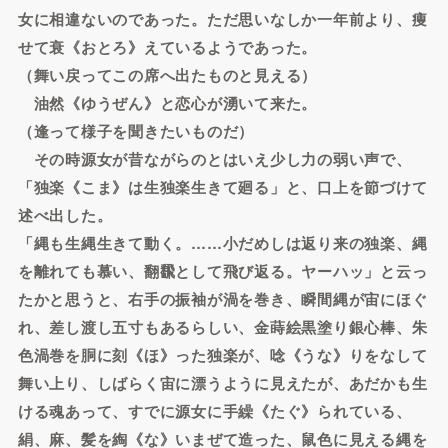
女に相違ないのであった。ただ思いなしか一年前より、痩
せて衰《おとろ》えているようであった。
（舞い戻ってこの席へ出たものと見える）
油然《ゆうぜん》と恋心が湧いて来た。
（逢って様子を聞きたいものだ）
その時源女が昔ながらのとはいえ少し力の弱い声で、
「独楽《こま》は生独楽生きて廻る」と、口上を節づけて
述べ出した。
「縄も生縄生きて動く。……小だめしは返り来の独楽、縄
を離れても慕い、翻飜として飛び返る。ヤーハッ」と云っ
たかと思うと、右手の振袖が渦を巻き、瞬間縄が宙にほぐ
れ、差し渡し五寸もあるらしい、金蒔絵黒塗り銀心棒、朱
色渦巻を胴に刻《ほ》った独楽が、唸《うな》りをなして
舞い上り、しばらく宙に漂うように見えたが、あだかも生
ける魂あって、すでに源女に手繰《たぐ》られている、
絹、麻、髪を綯《な》いまぜて造った、鼠色に見える縄を