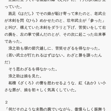
っていた。
跣足《はだし》でその娘が駈け寄って来たのと、老武士
が木剣を閃《ひら》めかせたのと、壮年武士が「参った」
と叫び、構えていた木剣をダラリと下げ、苦笑いをして右
の腕を、左の掌で揉んだのとが、その次に起こった出来事
であった。
浪之助も塀の節穴越しに、苦笑せざるを得なかった。
（若い武士が打たれるはずはない。わざと勝を譲ったん
だ）
そう思わざるを得なかった。
浪之助は娘を見た。
柘榴《ざくろ》の蕾を想わせるような、紅《あか》い小
さな唇が、娘を初々しく気高くしていた。
２
「何だそのような未熟の腕でいながら、傲慢らしく振舞う