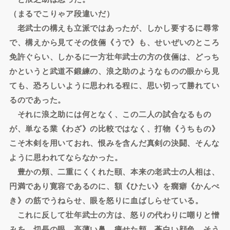
（まるでこりゃア段違いだ）
老武士の構えも立派ではあったが、しかし要するに尋常
で、構えから見てその伎倆《うで》も、せいぜいのところ
免許ぐらい、しかるに一方壮年武士の方の伎倆は、どっち
かというと武道不鍛練の、浪之助のようなものの眼から見
ても、恐ろしいように思われる程に、思い切って勝れてい
るのであった。
それに浪之助には何となく、この二人の試合なるもの
が、単なる業《わざ》の比較ではなく、打物《うちもの》
こそ木剣を用いておれ、恨みを含んだ真剣の決闘、そんな
ように思われてならなかった。
豊かの頬、二重にくくれた頤、本来の老武士の人相は、
円満であり寛容であるのに、額《ひたい》を癇癖《かんぺ
き》の筋でうねらせ、眼を怒りに血ばしらせている。
これに反して壮年武士の方は、怒りの代わりに嘲りと憎
みを、切長の眼、高薄い鼻、痩せた頬、蒼白い顔色、そう