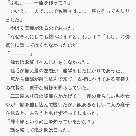
「ふむ。……一座を作って？」
「いいえ、一人で……でも時々は……一座を作っても居り
ました」
やはり言葉が濁るのであった。
「なぜそれにしても旅へ出ますと、わし［＃「わし」に傍
点］に話してはくれなかったのだ」
「…………」
源女は返辞《へんじ》をしなかった。
睫毛が顫え唇の左右が、痙攣をしたばかりであった。
窓から西陽が射し込んで来て、衣桁にかけてある着替え
の衣装の、派手な模様を照らしていた。
二三度入り口の暖簾をかかげて、一座の者らしい男や女
やが、顔を差し込んで覗いたが、訳あるらしい二人の様子
を見ると、入ろうともせず行ってしまった。
「陣十郎という武士を知っているかな？」
話を転じて浪之助は云った。