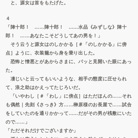
と、源女は首をもたげた。
４
「陣十郎！ ……陣十郎！ ……水品《みずしな》陣十
郎！ ……あなたこそどうしてあの男を！」
そう云うと源女はのしかかる［＃「のしかかる」に傍
点］ように、衣装籠から身を乗り出した。
恐怖と憎悪とがあからさまに、パッと見開いた眼にあっ
た。
凄じいと云ってもいいような、相手の態度に圧せられ
て、浪之助はかえってたじろいだ。
「いやわし［＃「わし」に傍点］はただほんの……それ
も偶然｜先刻《さっき》方……榊原様のお長屋で……試合
をしていたのを通りかかって……だがその男が桟敷にいた
ので……」
「ただそれだけでございますか」