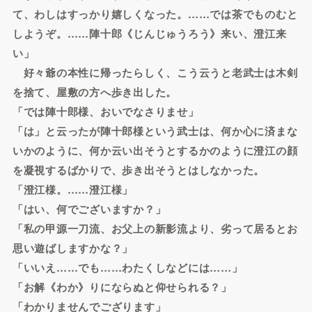
て、わしはすっかり嬉しくなった。……では茶でものむと
しようぞ。……陣十郎《じんじゅうろう》来い、澄江来
い」
好々爺の本性に帰ったらしく、こう云うと老武士は木剣
を捨て、屋敷の方へ歩き出した。
「では陣十郎様、おいでなさりませ」
「は」と云ったが陣十郎様という武士は、何か心に済まな
いかのように、何か云い出そうとするかのように澄江の顔
を凝視するばかりで、歩き出そうとはしなかった。
「澄江様。……澄江様」
「はい、何でございますか？」
「私の甲源一刀流、お父上の新影流より、劣って居るとお
思い遊ばしますかな？」
「いいえ……でも……わたくしなどには……」
「お解《わか》りにならぬと仰せられる？」
「わかりませんでござります」