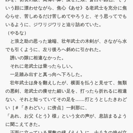
いう顔に漂わせながら、焦心《あせ》る老武士を充分に焦
心らせ、苦しめるだけ苦しめてやろうと、そう思ってでも
いるように、ジワリジワリと迫り詰めていた。
（やるな）
と浪之助の思った途端、壮年武士の木剣が、さながら水
でも引くように、左り後ろへ斜めに引かれた。
誘いの隙に相違なかった。
それに老武士は乗ったらしい。
一足踏み出すと真っ向へ下ろした。
壮年武士は身を翻えしたが、横面を払うと見せて、無類
の悪剣、老武士の痩せた細い足を、打ったら折れるに相違
ない、それと知っていてその足を……打とうとしたきわど
い［＃「きわどい」に傍点］一刹那に、
「あれ、お父《とう》様」という女の声が、息詰まるよう
に聞こえてきた。
正面に立っている屋敷の縁《えん》に、十八九の娘が立