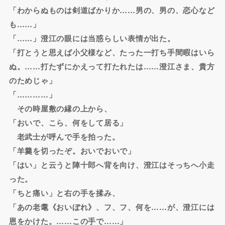
「わからぬものは剣道ばかりか……男の、男の、恋心など
も……」
「……」澄江の眼には当惑らしい表情が出た。
「打とうと思えば小父様など、たった一打ち手間暇はいら
ぬ。……打たずにかえって打たれたは……澄江さま、貴方
のためじゃ」
「…………」
その時屋敷の縁の上から、
「おいで、こら、何をして居る」
老武士が呼んで手を拍った。
「羊羹を切ったぞ。おいでおいで」
「はい」と云うと陣十郎へ背を向け、澄江はそっちへ小走
った。
「ちと痛い」と右の手を揉み、
「あの老耄《おいぼれ》、フ、フ、何を……が、澄江には
恩をかけた。……この手で……」