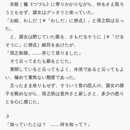
衣装｜籠《つづら》に寄りかかりながら、裃をさえ取ろ
うともせず、源女はグッタリと坐っていた。
「お組、わしだ［＃「わしだ」に傍点］」と浪之助は云っ
た。
と、源女は閉じていた眼を、さもだるそうに［＃「だる
そうに」に傍点］細目をあけたが、
「浪之助様。……存じて居りました」
そう云ってまたも眼をとじた。
衰弱していると云ってもよく、冷淡であると云ってもよ
い、極めて素気ない態度であった。
立ったまま坐りもせず、そういう昔の恋人の、源女の様
子を眺めながら、浪之助は意外さと寂しさと、多少の怒り
とを心に感じた。
３
「知っていたとは？ ……何を知って？」