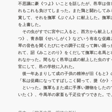
不思議に豪《つよ》いことを話したが、邑宰は信
れもこれも負けてしまった。また鶏と闘わしてみ
賞して、それを撫軍《ぶぐん》に献上した。撫軍
を上書した。
その虫がすでに宮中に入ると、西方から献上し
つ》、青糸額《せいしがく》などいう有名な促織
琴の音色を聞くたびにその調子に従って舞い踊っ
れて、詔《みことのり》をくだして撫軍に名馬と
れなかった。間もなく邑宰は成の献上した虫のす
官にして、邑の学校に入れた。
後一年あまりして成の子供の精神が旧《もと》
「私は促織になってすばしこく闘って、捷《か》
といった。撫軍もまた成に手厚い贈物をしたの
いたく》、牛馬羊の家畜も千疋位ずつできた。で