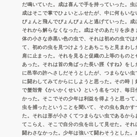
だ鳴いていた。成は喜んで手を持っていった。虫
成はそこで掌でひょいとふせたが、中に何もいな
ぴょんと飛んでぴょんぴょんと逃げていった。成
それから解らなくなった。成はそのあたりを歩き
体の小さな赤黒い色の虫で、それは初めの虫では
て、初めの虫を見つけようとあちこちと見まわし
肩に止まった。それを見ると促織の上等のものと
あった。それは首の角ばった長い脛《すね》をし
に邑宰の許へさしだそうとしたが、つまらない虫
に闘わしてみてからにしようと思った。その時｜
で蟹殻青《かいかくせい》という名をつけ、毎日
かった。そこでその少年は利益を得ようと思って
虫を捕ったということを聞いて、その虫も負かす
た。それは形が小さくてつまらない虫であるから
てこらえ、そこで自分の虫を出して見せた。それ
闘わさなかった。少年は強いて闘わそうとした。