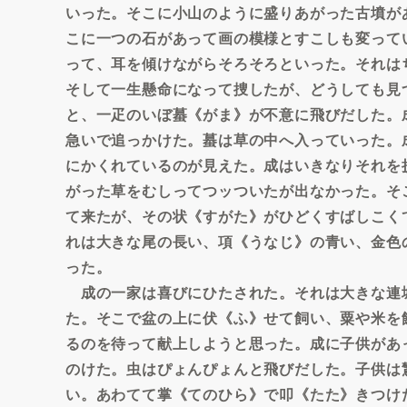
いった。そこに小山のように盛りあがった古墳が
こに一つの石があって画の模様とすこしも変って
って、耳を傾けながらそろそろといった。それは
そして一生懸命になって捜したが、どうしても見
と、一疋のいぼ蟇《がま》が不意に飛びだした。
急いで追っかけた。蟇は草の中へ入っていった。
にかくれているのが見えた。成はいきなりそれを
がった草をむしってつッついたが出なかった。そ
て来たが、その状《すがた》がひどくすばしこく
れは大きな尾の長い、項《うなじ》の青い、金色
った。
成の一家は喜びにひたされた。それは大きな連
た。そこで盆の上に伏《ふ》せて飼い、粟や米を
るのを待って献上しようと思った。成に子供があ
のけた。虫はぴょんぴょんと飛びだした。子供は
い。あわてて掌《てのひら》で叩《たた》きつけ