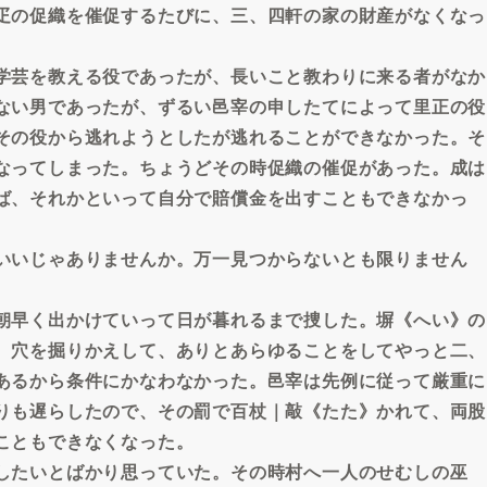
疋の促織を催促するたびに、三、四軒の家の財産がなくなっ
学芸を教える役であったが、長いこと教わりに来る者がなか
ない男であったが、ずるい邑宰の申したてによって里正の役
その役から逃れようとしたが逃れることができなかった。そ
なってしまった。ちょうどその時促織の催促があった。成は
ば、それかといって自分で賠償金を出すこともできなかっ
。
いいじゃありませんか。万一見つからないとも限りません
朝早く出かけていって日が暮れるまで捜した。塀《へい》の
、穴を掘りかえして、ありとあらゆることをしてやっと二、
あるから条件にかなわなかった。邑宰は先例に従って厳重に
りも遅らしたので、その罰で百杖｜敲《たた》かれて、両股
こともできなくなった。
したいとばかり思っていた。その時村へ一人のせむしの巫