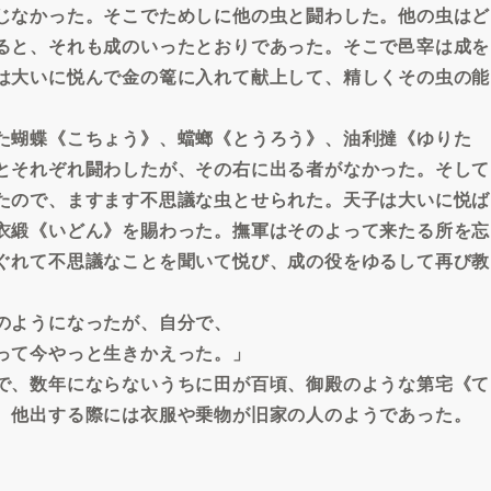
じなかった。そこでためしに他の虫と闘わした。他の虫はど
ると、それも成のいったとおりであった。そこで邑宰は成を
は大いに悦んで金の篭に入れて献上して、精しくその虫の能
た蝴蝶《こちょう》、蟷螂《とうろう》、油利撻《ゆりた
とそれぞれ闘わしたが、その右に出る者がなかった。そして
たので、ますます不思議な虫とせられた。天子は大いに悦ば
衣緞《いどん》を賜わった。撫軍はそのよって来たる所を忘
ぐれて不思議なことを聞いて悦び、成の役をゆるして再び教
のようになったが、自分で、
って今やっと生きかえった。」
で、数年にならないうちに田が百頃、御殿のような第宅《て
、他出する際には衣服や乗物が旧家の人のようであった。