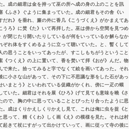
た。成の細君は金を持って巫の所へ成の身の上のことを訊
塞《ふさ》ぐように集まっていた。成の細君もその舎《い
すだれ》を垂れ、簾の外に香几《こうづくえ》がかまえてあ
こうろ》に焚《た》いて再拝した。巫は傍から空間を見つめ
》が閉じたり開いたりしているが何をいっているか解らなか
れぞれ体をすくめるように立って聴いていた。と、暫くして
人の思うことをいってあったが、すこしもちがうということ
案《つくえ》の上に置いて、香を焚いて拝《おが》んだ。物
んで来た。拾ってみると字でなくて絵を画いてあった。それ
後に小さな山があって、その下に不思議な形をした石があっ
せいまとう》といわれている促織がかくれ、傍に一疋の蟆
していた。細君はそれを展《ひろ》げて見ても意味を曉《さ
たので、胸の中に思っていることとぴったり合ったように思
た。成はくりかえしくりかえし見て、これは俺に虫を捉《と
と思って、精《くわ》しく画《え》の模様を見た。それは村
て起きて杖にすがって出かけていって、画に従って寺の後に