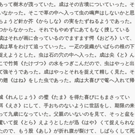
あって樹木が茂っていた。成はその古墳についていった。そ
いなかった。そこで草の中へ入って虫の鳴声はしないかと思
ちょうど針か芥《からしな》の実をたずねるようであった。
つからなかった。それでもやめずにあてもなく捜している
成はそれが画に合っているのでますます愕《おどろ》いて、
成は草をわけて追っていった。一疋の促織がいばらの根の下
捉えようとした。虫は石の穴の中へ入った。成は尖《と》ん
こで竹筒《たけづつ》の水をつぎこんだので、虫はやっと出
て強そうであった。成はやっとそれを捉えて精しく見た。そ
の翅《はね》をした虫であった。成は大喜びで篭へ入れて帰
城《れんじょう》の璧《たま》を得た喜びにもまさってい
餌《えさ》にして、手おちのないように世話をし、期限の来
って九歳になっていた。父親のいないのを見て、そっと盆を
驚いて捉《とら》えようとしたが迅《はや》くて捉えられな
たので、もう股《あし》が折れ腹が裂けて、しばらくして死