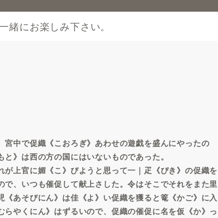
一緒にお楽しみ下さい。
、宮中で促織《こおろぎ》あわせの遊戯を盛んにやったの
もと》は西の方の国にはいないものであった。
れが上官に媚《こ》びようと思って一｜疋《ぴき》の促織を
ので、いつも催促して献上さした。令はそこでそれをまた里
児《あそびにん》は佳《よ》い促織を獲ると篭《かご》に入
むらやくにん》はずるいので、促織の催促に名を仮《か》っ