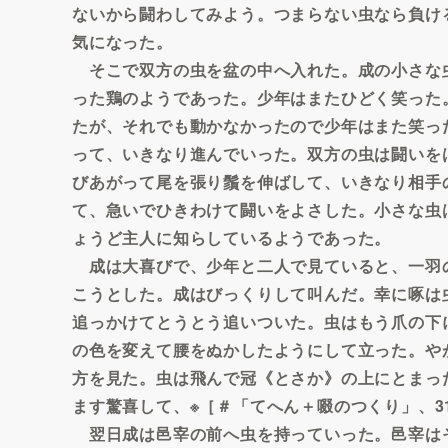
ないから闘わしてみよう。つまらない虫なら負け
気になった。
そこで双方の虫を盆の中へ入れた。成の小さな
った鶏のようであった。少年はまたひどく笑った
たが、それでも動かなかったので少年はまた笑っ
って、いきなり進んでいった。双方の虫は闘いを
びあがって尾を張り鬚を伸ばして、いきなり相手
て、急いでひきわけて闘いをよさした。小さな虫
ょうど主人に知らしているようであった。
成は大喜びで、少年と二人で見ていると、一羽
こうとした。成はびっくりして叫んだ。幸に啄は
追っかけてとうとう追いついた。虫はもう爪の下
の色を変えて腰をぬかしたようにして立った。や
方を見た。虫は飛んで冠《とさか》の上にとまっ
ます驚喜して、※［＃「てへん＋啜のつくり」、3
翌日成は邑宰の前へ虫を持っていった。邑宰は