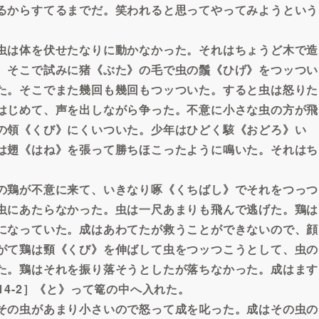
るからすてるまでだ。笑われると思ってやってみようという
虫は体を伏せたなりに動かなかった。それはちょうど木で造
。そこで試みに猪《ぶた》の毛で虫の鬚《ひげ》をつッつい
た。そこでまた幾回も幾回もつッついた。すると虫は怒りた
はじめて、声を出しながら争った。不意に小さな虫の方が飛
の領《くび》にくいついた。少年はひどく駭《おどろ》い
は翅《はね》を張って勝ちほこったように鳴いた。それはち
の鶏が不意に来て、いきなり啄《くちばし》でそれをつっつ
虫にあたらなかった。虫は一尺あまりも飛んで逃げた。鶏は
になっていた。成はあわてたが救うことができないので、顔
がて鶏は頸《くび》を伸ばして虫をつッつこうとして、虫の
た。鶏はそれを振り落そうとしたが落ちなかった。成はます
14-2］《と》って篭の中へ入れた。
その虫があまり小さいので怒って成を叱った。成はその虫の