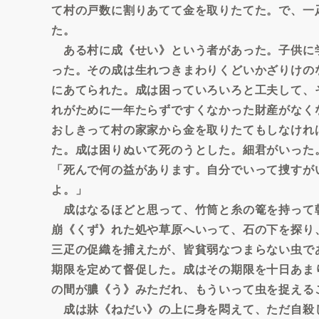
て村の戸数に割りあてて金を取りたてた。で、一
た。
ある村に成《せい》という者があった。子供に
った。その成は生れつきまわりくどいかざりけの
にあてられた。成は困っていろいろと工夫して、
れがために一年たらずですくなかった財産がなく
おしきって村の家家から金を取りたてもしなけれ
た。成は困りぬいて死のうとした。細君がいった
「死んで何の益があります。自分でいって捜すが
よ。」
成はなるほどと思って、竹筒と糸の篭を持って
崩《くず》れた処や草原へいって、石の下を探り
三疋の促織を捕えたが、皆貧弱なつまらない虫で
期限を定めて督促した。成はその期限を十日あま
の間が膿《う》みただれ、もういって虫を捉える
成は牀《ねだい》の上に身を悶えて、ただ自殺