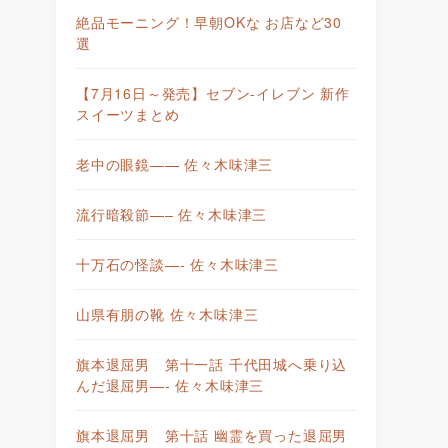
絶品モーニング！早朝OKな お店など30
選
【7月16日～発売】セブン-イレブン 新作
スイーツまとめ
老中の眼鏡—— 佐々木味津三
流行暗殺節—– 佐々木味津三
十万石の怪談—- 佐々木味津三
山県有朋の靴 佐々木味津三
旗本退屈男 第十一話 千代田城へ乗り込
んだ退屈男—- 佐々木味津三
旗本退屈男 第十話 幽霊を買った退屈男