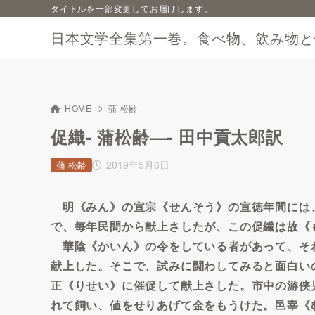
タイトルを一部変更してお届けします。
日本文学全集第一巻。食べ物、飲み物と
HOME
蒲 松齢
促織- 蒲松齢—- 田中貢太郎訳
2019年5月6日
蒲 松齢
明《みん》の宣宗《せんそう》の宣徳年間には
で、毎年民間から献上さしたが、この促繊は故《
華陰《かいん》の令をしている者があって、そ
献上した。そこで、試みに闘わしてみると面白い
正《りせい》に催促して献上さした。市中の游侠
れて飼い、値をせりあげて金をもうけた。邑宰《