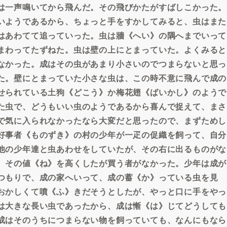
は一声鳴いてから飛んだ。その飛びかたがすばしこかった。
いようであるから、ちょっと手をすかしてみると、虫はまた
はあわてて追っていった。虫は牆《へい》の隅へまでいって
まわってたずねた。虫は壁の上にとまっていた。よくみると
なかった。成はその虫があまり小さいのでつまらないと思っ
た。壁にとまっていた小さな虫は、この時不意に飛んで成の
せられている土狗《どこう》か梅花翅《ばいかし》のようで
た虫で、どうもいい虫のようであるから喜んで捉えて、まさ
で気に入られなかったなら大変だと思ったので、まずためし
好事者《ものずき》の村の少年が一疋の促織を飼って、自分
他の少年達と虫あわせをしていたが、その右に出るものがな
、その値《ね》を高くしたが買う者がなかった。少年は成が
つもりで、成の家へいって、成の蓄《か》っている虫を見
おかしくて噴《ふ》きだそうとしたが、やっと口に手をやっ
は大きな長い虫であったから、成は慚《は》じてどうしても
成はそのうちにつまらない物を飼っていても、なんにもなら