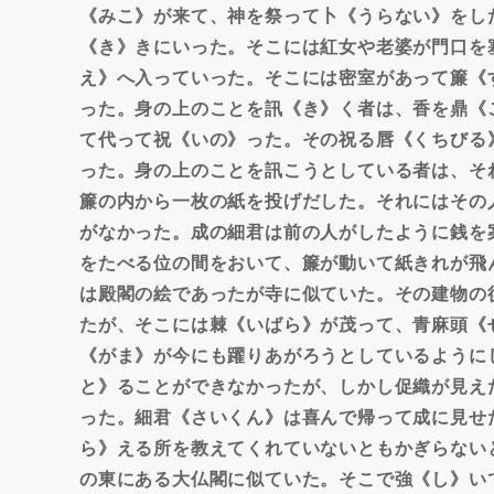
《みこ》が来て、神を祭って卜《うらない》をし
《き》きにいった。そこには紅女や老婆が門口を
え》へ入っていった。そこには密室があって簾《
った。身の上のことを訊《き》く者は、香を鼎《
て代って祝《いの》った。その祝る唇《くちびる
った。身の上のことを訊こうとしている者は、そ
簾の内から一枚の紙を投げだした。それにはその
がなかった。成の細君は前の人がしたように銭を
をたべる位の間をおいて、簾が動いて紙きれが飛
は殿閣の絵であったが寺に似ていた。その建物の
たが、そこには棘《いばら》が茂って、青麻頭《
《がま》が今にも躍りあがろうとしているように
と》ることができなかったが、しかし促織が見え
った。細君《さいくん》は喜んで帰って成に見せ
ら》える所を教えてくれていないともかぎらない
の東にある大仏閣に似ていた。そこで強《し》い