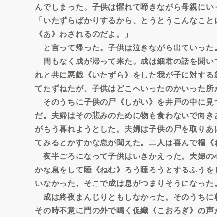
んでしまった。子供は懼れて啼きながら母親にい
「いたずらばかりするから、とうとうこんなこと
《あ》わされるのだよ。」
と言って帰った。子供は泣きながら出ていった
間もなく成が帰って来た。成は細君の話を聞い
れと共に悪戯《いたずら》をした我が子に対する
てたずねたが、子供はどこへいったのかいった所
そのうちに子供の尸《しがい》を井戸の中に見
だ。夫婦はその悲みのために物も食わないで向き
がもう暮れようとした。夫婦は子供の尸を取りあ
てみるとかすかな息が聞えた。二人は喜んで榻《
夜半ごろになって子供はいきかえった。夫婦の
かな息をして睡《ねむ》ろう睡ろうとするふうを
いなかった。そこで成は息がつまりそうになった
成は終夜まんじりともしなかった。そのうちに
その時不意に門の外で鳴く促織《こおろぎ》の声