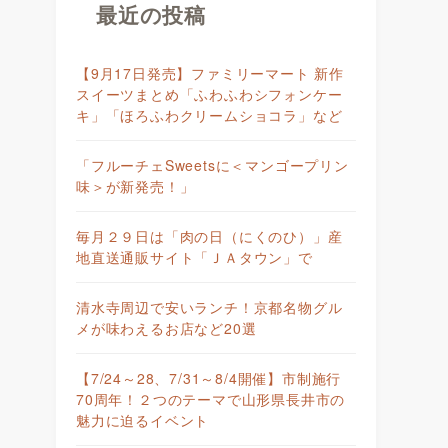
最近の投稿
【9月17日発売】ファミリーマート 新作
スイーツまとめ「ふわふわシフォンケー
キ」「ほろふわクリームショコラ」など
「フルーチェSweetsに＜マンゴープリン
味＞が新発売！」
毎月２９日は「肉の日（にくのひ）」産
地直送通販サイト「ＪＡタウン」で
清水寺周辺で安いランチ！京都名物グル
メが味わえるお店など20選
【7/24～28、7/31～8/4開催】市制施行
70周年！２つのテーマで山形県長井市の
魅力に迫るイベント