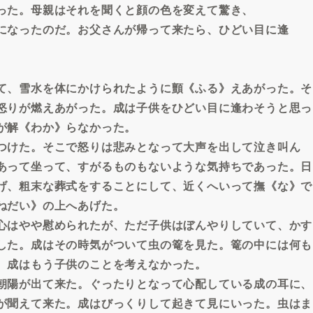
った。母親はそれを聞くと顔の色を変えて驚き、
になったのだ。お父さんが帰って来たら、ひどい目に逢
。
て、雪水を体にかけられたように顫《ふる》えあがった。そ
怒りが燃えあがった。成は子供をひどい目に逢わそうと思っ
が解《わか》らなかった。
つけた。そこで怒りは悲みとなって大声を出して泣き叫ん
あって坐って、すがるものもないような気持ちであった。日
げ、粗末な葬式をすることにして、近くへいって撫《な》で
ねだい》の上へあげた。
心はやや慰められたが、ただ子供はぼんやりしていて、かす
した。成はその時気がついて虫の篭を見た。篭の中には何も
。成はもう子供のことを考えなかった。
朝陽が出て来た。ぐったりとなって心配している成の耳に、
が聞えて来た。成はびっくりして起きて見にいった。虫はま