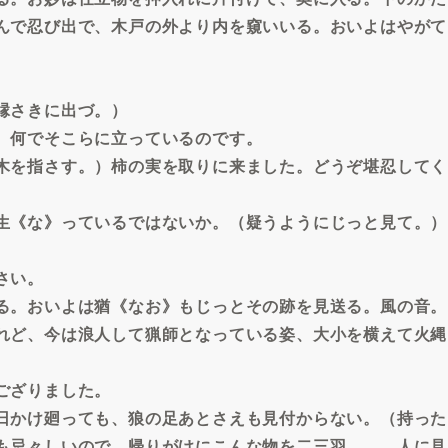
んで忍び出で、木戸の外より内を窺いいる。おいよはやがて
縁さきに出づ。）
。何でそこらに立っているのです。
木を指さす。）柿の実を取りに来ました。どうぞ堪忍してく
生《な》っているではないか。（疑うようにじっと見て。）
さい。
る。おいよは猶《なお》もじっとその跡を見送る。風の音。
れど、今は浪人して猟師となっている姿、大小を横えて火縄
ござりました。
日かけ廻っても、狼の足あとさえも見付からない。（持った
も忌々しいので、帰りがけにこんな物を二三羽……。人に見