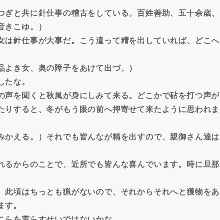
つぎと共に針仕事の稽古をしている。百姓善助、五十余歳、
音きこゆ。）
女は針仕事が大事だ。こう遣って精を出していれば、どこへ
。
品よき女、奥の障子をあけて出づ。）
したな。
の声を聞くと秋風が身にしみて来る。どこかで砧を打つ声が
たりすると、冬がもう眼の前へ押寄せて来たように思われま
みかえる。）それでも皆んなが精を出すので、親御さん達は
れるからのことで、近所でも皆んな喜んでいます。時に旦那
、此頃はちっとも猟がないので、それからそれへと獲物をあ
ます。
こらを荒らすせいではないかな。