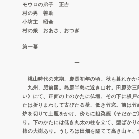
モウロの弟子 正吉
村の男 善助
小坊主 昭全
村の娘 おあさ、おつぎ
第一幕
一
桃山時代の末期、慶長初年の頃。秋も暮れかか
九州、肥前国。島原半島に近き山村。田原弥三
い》にて、正面の上のかたに仏壇、その下に板戸
たは折りまわして古びたる壁、低き竹窓。前は竹
炉を切りて土瓶をかけ、傍らに粗朶籠《そだかご
り。下のかたには低き丸太の柱を立て、型ばかり
柿の大樹あり。うしろは田畑を隔てて高き山々、