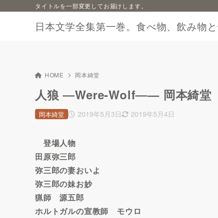
タイトルを一部変更してお届けします。
日本文学全集第一巻。食べ物、飲み物と
HOME
岡本綺堂
人狼 ―Were-Wolf―— 岡本綺堂
2019年5月3日
2019年5月4日
岡本綺堂
登場人物
田原弥三郎
弥三郎の妻おいよ
弥三郎の妹お妙
猟師 源五郎
ホルトガルの宣教師 モウロ