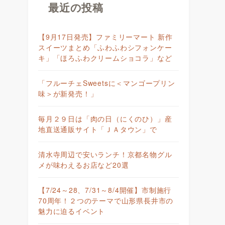
最近の投稿
【9月17日発売】ファミリーマート 新作
スイーツまとめ「ふわふわシフォンケー
キ」「ほろふわクリームショコラ」など
「フルーチェSweetsに＜マンゴープリン
味＞が新発売！」
毎月２９日は「肉の日（にくのひ）」産
地直送通販サイト「ＪＡタウン」で
清水寺周辺で安いランチ！京都名物グル
メが味わえるお店など20選
【7/24～28、7/31～8/4開催】市制施行
70周年！２つのテーマで山形県長井市の
魅力に迫るイベント