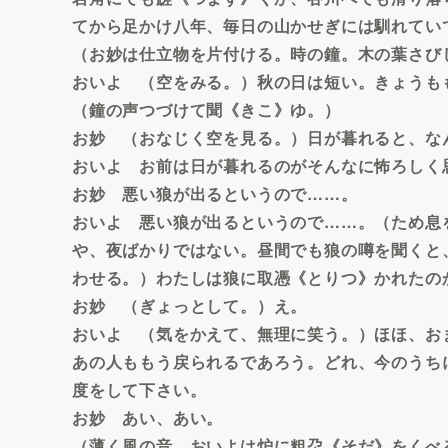
てから足かけ八年、毎日の山かせぎには馴れてい
（お妙は仕立物を片付ける。時の鐘。木の葉さび
おいよ （空をみる。）秋の日は短い。きょうも
（鐘の声つづけて聞《きこ》ゆ。）
お妙 （おなじく空を見る。）日が暮れると、な
おいよ お前は日が暮れるのがそんなに怖ろしく
お妙 悪い狼が出るというので……。
おいよ 悪い狼が出るというので……。（ため息
や、夜ばかりではない。昼間でも狼の噂を聞くと
わせる。）わたしは狼に取憑《とりつ》かれたの
お妙 （ぎょっとして。）え。
おいよ （気をかえて、無理に笑う。）ほほ、お
あの人ももう戻られるであろう。どれ、今のうち
度をして下さい。
お妙 あい、あい。
（薄く風の音。おいよは炉に粗朶《そだ》をくべ