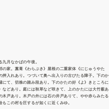
る九月なかばの午後。
郎の家。藁葺《わらぶき》屋根の二重家体《にじゅうやた
の押入れあり。つづいて奥へ出入りの古びたる障子。下のか
縁にて、切株の踏み段あり。下のかたの好《よ》きところに
》などあり。庭には秋草など咲きて、上のかたには大竹薮あ
の木戸あり。木戸の外には石の井戸ありて、やや赤らみたる
恰もこの村を圧するが如くに近くみゆ。