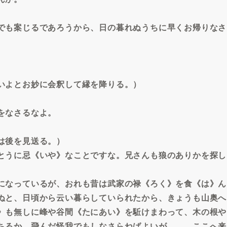
でも案じるであろうから、日の暮れぬうちに早くお帰りなさ
いよとお妙に会釈して縁を降りる。）
をなさるなよ。
は後を見送る。）
とうに忌《いや》なことですな。兄さんも狼のありかを探し
。
になっているが、おれも昔は武家の禄《ろく》を食《は》ん
ぬと、日頃から云い暮らしていられたから、きょうも山奥へ
》も無しに峰や谷間《たにあい》を駈けまわって、木の根や
ちるか、飛んだ怪我でもしなさらねばよいが……。ここへ来