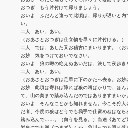
おつぎ もう片付けて帰りましょう。
おいよ ふだんと違って此頃は、帰りが遅いと内
い。
二人 あい、あい。
（おあさとおつぎは仕立物を早々に片付ける。）
二人 では、あした又お稽古にまいります。（お
お妙 気をつけておいでなさい。
おいよ 狼の噂の絶えぬあいだは、決して夜歩き
二人 あい、あい。
（おあさとおつぎは足早に下のかたへ去る。お妙
お妙 此頃は寄れば障れば狼の噂ばかりで、ほん
て、山の奥まで踏み込んだのではありますまいか
おいよ そんなことかも知れません。今こそ狩人
だ者、今度の狼はどうでも我手で仕留めねばなら
踏み込んで……。（向うを見る。）当途《あてど
岩角にでも蹉《つまず》くか、谷川へでも滑り落