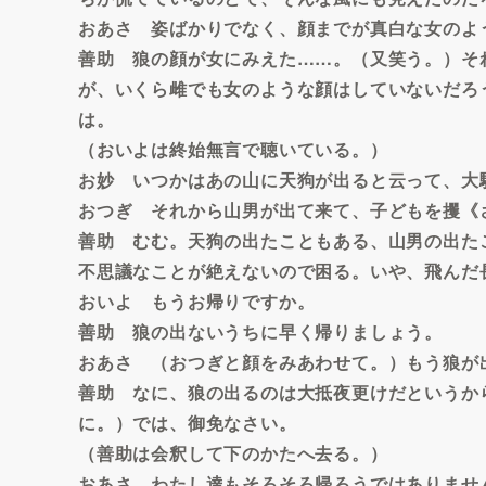
おあさ 姿ばかりでなく、顔までが真白な女のよ
善助 狼の顔が女にみえた……。（又笑う。）そ
が、いくら雌でも女のような顔はしていないだろ
は。
（おいよは終始無言で聴いている。）
お妙 いつかはあの山に天狗が出ると云って、大
おつぎ それから山男が出て来て、子どもを攫《
善助 むむ。天狗の出たこともある、山男の出た
不思議なことが絶えないので困る。いや、飛んだ
おいよ もうお帰りですか。
善助 狼の出ないうちに早く帰りましょう。
おあさ （おつぎと顔をみあわせて。）もう狼が
善助 なに、狼の出るのは大抵夜更けだというか
に。）では、御免なさい。
（善助は会釈して下のかたへ去る。）
おあさ わたし達もそろそろ帰ろうではありませ