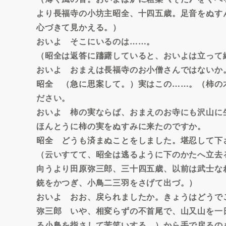
より長福寺の小坊主昭全、十四五歳。足音をぬす
心づきて見かえる。）
おいよ そこにいるのは……。
（昭全は返答に躊躇していると、おいよは立って
おいよ おまえは長福寺のお小僧さんではないか
昭全 （急に思案して。）実はこの……。（柿の
ださい。
おいよ 柿の実ならば、おまえのお寺にも沢山に
ほんとうに柿の実をぬすみに来たのですか。
昭全 どうも済まぬことをしました。堪忍して下
（云いすてて、昭全は逃るように下のかたへ立去
向うより田原弥三郎、三十四五歳、以前は武士な
銃をかつぎ、小鳥二三羽をさげて出づ。）
おいよ おお、戻られましたか。きょうはどうで
弥三郎 いや、相変らずの不首尾で、山又山を一
る小鳥を指さして苦笑いする。）から手で戻るの