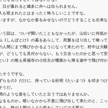
、日が暮れると滅多に外へは出られません。
人も咬まれたとはまったく怖ろしいことですな。
いますが、なかなか姿をみせないのでどうすることも出来な
いう話は、ついぞ聞いたこともなかったが、山伝いに何処か
仏《しんぼとけ》の墓をあらして、死骸をほり出して喰って
の人間にまで飛びかかるようになって来たので、村中は大騒
が、どうしても見付からない。もう立去ったのかと思って安
とい》の晩も長福寺の小坊主が檀家から帰る途中で飛び付か
たそうですな。
ずらもの》だけに、持っている松明《たいまつ》を叩きつけ
そうだ。
間のような姿をしていたと云うではありませんか。
なるものか。暗いなかから不意に飛び出して来たのと、こっ
ろう。狼が人間のような姿をしていては大変だ。