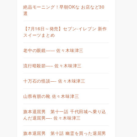
絶品モーニング！早朝OKな お店など30
選
【7月16日～発売】セブン-イレブン 新作
スイーツまとめ
老中の眼鏡—— 佐々木味津三
流行暗殺節—– 佐々木味津三
十万石の怪談—- 佐々木味津三
山県有朋の靴 佐々木味津三
旗本退屈男 第十一話 千代田城へ乗り込
んだ退屈男—- 佐々木味津三
旗本退屈男 第十話 幽霊を買った退屈男