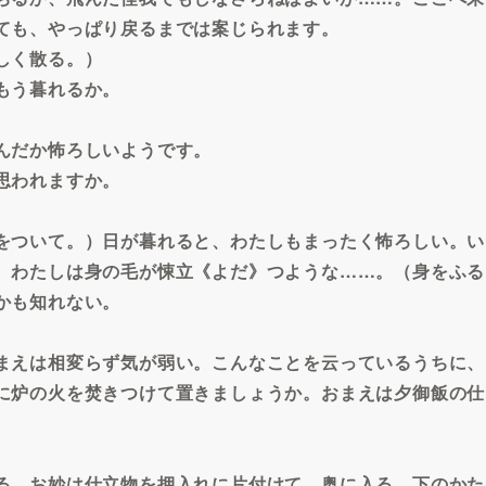
ても、やっぱり戻るまでは案じられます。
しく散る。）
もう暮れるか。
んだか怖ろしいようです。
思われますか。
をついて。）日が暮れると、わたしもまったく怖ろしい。い
、わたしは身の毛が悚立《よだ》つような……。（身をふる
かも知れない。
まえは相変らず気が弱い。こんなことを云っているうちに、
に炉の火を焚きつけて置きましょうか。おまえは夕御飯の仕
る。お妙は仕立物を押入れに片付けて、奥に入る。下のかた