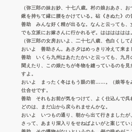
（弥三郎の妹お妙、十七八歳。村の娘おあさ、お
鍬を持ちて縁に腰をかけている。砧《きぬた》の
善助 みんな好く精が出るな。なんと云っても、
でも立派にお嫁さんに行かれるぞ。はははははは
（弥三郎の女房おいよ、二十七八歳、色白くして
おいよ 善助さん。あさ夕はめっきり冷えて来ま
善助 いくら九州はあたたかいと云っても、九月
聞えたり、この娘たちが冬物を縫っているのを見
すよ。
おいよ まったく冬はもう眼の前……。（娘等を
仕合せです。
善助 それもお前が気をつけて、よく仕込んで呉
どのは、まだ山から戻られませんかな。
おいよ いつもの通り、朝から出て行きましたが
さって、あまり深入りをせねばよいがと案じてい
善助 その獲物がないというのも、例の狼めがこ