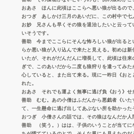
おあさ ほんに此頃はここらへ悪い狼が出るので
おつぎ あしかけ三月のあいだに、この村中で七
お妙 兄さんも早くその狼を退治したいと云って
いそうです。
善助 今までここらにそんな怖ろしい狼が出ると
らか悪い狼が入り込んで来たと見える。初めは新
いたが、それがだんだんに増長して、此頃は往来
ぎで、このあいだから二度も狼狩りを遣ってみた
心していると、また出て来る。現に一昨日《おと
れた。
おあさ それでも運よく無事に逃げ負《おう》せ
善助 むむ。あの小僧はふだんから悪戯者《いた
て、一生懸命に逃げ出してあぶない所を助かった
おつぎ 小僧さんの話では、その狼はなんだか人
善助 （笑う。）はは、子供のいうことが当てに
ちが慌てているのとで、そんな風にも見えたのだ