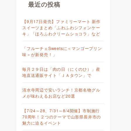
最近の投稿
【9月17日発売】ファミリーマート 新作
スイーツまとめ「ふわふわシフォンケー
キ」「ほろふわクリームショコラ」など
「フルーチェSweetsに＜マンゴープリン
味＞が新発売！」
毎月２９日は「肉の日（にくのひ）」産
地直送通販サイト「ＪＡタウン」で
清水寺周辺で安いランチ！京都名物グル
メが味わえるお店など20選
【7/24～28、7/31～8/4開催】市制施行
70周年！２つのテーマで山形県長井市の
魅力に迫るイベント