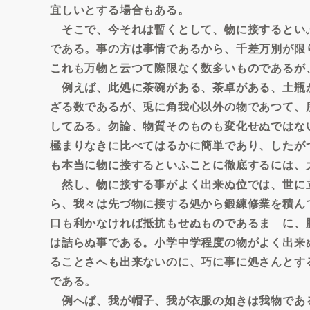
宜しいとする場合もある。
そこで、今それは暫くとして、物に接するとい
である。事の方は事情であるから、千差万別が限
これも万物と云つて際限なく数多いものであるが
例えば、此処に茶碗がある、茶卓がある、土瓶
ざる数であるが、兎に角我心以外の物であつて、
してゐる。勿論、物質そのものも変化せぬではな
極まりなきに比べてはるかに簡単であり、したが
も本当に物に接するといふことに徹底するには、
然し、物に接する事がよく出来ぬ位では、世に
ら、我々は先づ物に接する処から鍛練修業を積ん
口も利かなければ抵抗もせぬものであるまゝに、
は詰らぬ事である。小学中学程度の物がよく出来
ることさへも出来ないのに、巧に事に処さんとす
である。
例へば、我が帽子、我が衣服の如きは我物であ