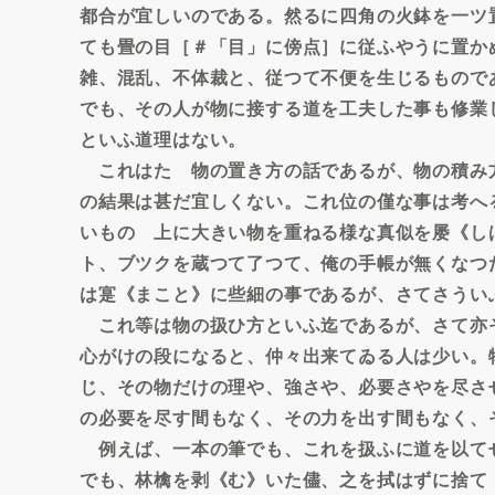
都合が宜しいのである。然るに四角の火鉢を一ツ
ても畳の目［＃「目」に傍点］に従ふやうに置か
雑、混乱、不体裁と、従つて不便を生じるもので
でも、その人が物に接する道を工夫した事も修業
といふ道理はない。
これはたゞ物の置き方の話であるが、物の積み
の結果は甚だ宜しくない。これ位の僅な事は考へ
いものゝ上に大きい物を重ねる様な真似を屡《し
ト、ブツクを蔵つて了つて、俺の手帳が無くなつ
は寔《まこと》に些細の事であるが、さてさうい
これ等は物の扱ひ方といふ迄であるが、さて亦
心がけの段になると、仲々出来てゐる人は少い。
じ、その物だけの理や、強さや、必要さやを尽さ
の必要を尽す間もなく、その力を出す間もなく、
例えば、一本の筆でも、これを扱ふに道を以て
でも、林檎を剥《む》いた儘、之を拭はずに捨て