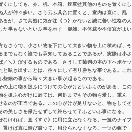
置くにしても、亦、机、本箱、煙草盆其他のものを置くにし
ぬ人が仲々多い。さう云ふ具合に置くと、室内は直に、乱
あるが、さて其処に気が注《つ》かないと誠に善い性格の人
した事もないといふ事を示す。混雑、不体裁や不便宜がよい
方もさうで、小さい物を下にして大きい物を上に積めば、そ
るまでもなく誰でも承知してゐることであるが、実際は小さ
ば／＼》演ずるものである。さうして菊判の本の下へポケッ
たと呟き出すことは、往々にして有り勝ちな事である。これ
ふ些細の事から時々大きい事が起るものである。
その上に物を扱ふにつけての心がけといふものがある、この
物を扱ふ心がけに於ては、何処までもその物を愛し、重ん
せるのが正当である。この心がけが足りないと、物をしてそ
その美しさを保たせずして終らせて了ふといふ事になる。
せなければ、直《すぐ》に用に立たなくなる。一挺のナイフ
ゝ置けば直に錆び腐つて、用ひられなくなる。一ツの鋸で