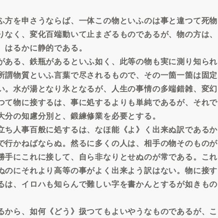
ふ方を申さうならば、一体この物といふのは事と違つて死物
りなく、変化百端動いて止まざるものであるが、物の方は、
、はるかに静的である。
がある、鉄瓶があるといふ如く、此等の物も実に測り知られ
所謂物質といふ言葉で尽されるもので、その一箇一箇は固定
い。水が湯となり氷となるが、人生の事情の多端錯雑、変幻
つて物に接するは、事に処するよりも単純であるが、それで
大分の知慮分別と、鍛練修業を必要とする。
立ち人事百般に処するは、なほ能《よ》く出来ぬ訳であるか
で行かねばならぬ。然るに多くの人は、相手の物そのものが
勝手にこれに接して、自ら非なりとせぬのが常である。これ
ぬのにそれより高等の事がよく出来よう訳はない。物に接す
るは、イロハも知らんで難しい字を書かんとするが如きもの
るから、如何《どう》扱つてもよいやうなものであるが、こ