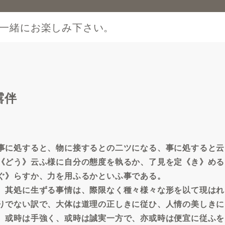
一緒にお楽しみ下さい。
露伴
事に処すると、物に接するとの二ツになる、事に処すると云
《どう》云ふ様に自分の態度を執るか、了見を定《き》める
ぐ》らすか、力を用ふるかといふ事である。
、其処に生ずる事情は、際限なく種々様々な形を以て現はれ
りでない訳で、大体は道理の正しきに従ひ、人情の美しきに
。或時は手強く、或時は誠実一方で、亦或時は便宜に従ふを