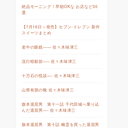
絶品モーニング！早朝OKな お店など30
選
【7月16日～発売】セブン-イレブン 新作
スイーツまとめ
老中の眼鏡—— 佐々木味津三
流行暗殺節—– 佐々木味津三
十万石の怪談—- 佐々木味津三
山県有朋の靴 佐々木味津三
旗本退屈男 第十一話 千代田城へ乗り込
んだ退屈男—- 佐々木味津三
旗本退屈男 第十話 幽霊を買った退屈男