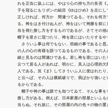
れを正当に扱ふには、やはり心の持ち方の良否《
子を冠るにもリボンの結目《ゆはひめ》を左にし
正しければ、何方かゞ間違つてゐる。それを何方
る。袴をはき付けぬ人が、袴をはいて袴腰を前に
当を得た接し方をするものであるが、さてその他
帽子を逆さに冠つたり、袴を逆にはいたりするや
さういふ事は何でもない、些細の事であると思
の人の心の有様を語つてゐるものである、その人
細と見るのは間違ひである。若し袴を逆にはいた
云つて居る人があれば、明かに、其人は心理的欠
人である。況《ま》してさういふ人に使はれたり
と云へば、その人は横紙破りで、我ばかり強いと
るからである。
帽子や袴の事は誰でも知つてゐて、そんな事を
接し方がある。例えば、日本家屋の部屋といふも
当らぬ。それ故に、その部屋の内の色々の物の置