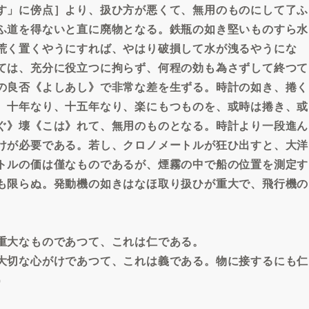
す」に傍点］より、扱ひ方が悪くて、無用のものにして了ふ
ふ道を得ないと直に廃物となる。鉄瓶の如き堅いものすら水
荒く置くやうにすれば、やはり破損して水が洩るやうにな
ては、充分に役立つに拘らず、何程の効も為さずして終つて
の良否《よしあし》で非常な差を生ずる。時計の如き、捲く
、十年なり、十五年なり、楽にもつものを、或時は捲き、或
ぐ》壊《こは》れて、無用のものとなる。時計より一段進ん
けが必要である。若し、クロノメートルが狂ひ出すと、大洋
トルの価は僅なものであるが、煙霧の中で船の位置を測定す
も限らぬ。発動機の如きはなほ取り扱ひが重大で、飛行機の
。
重大なものであつて、これは仁である。
大切な心がけであつて、これは義である。物に接するにも仁
）