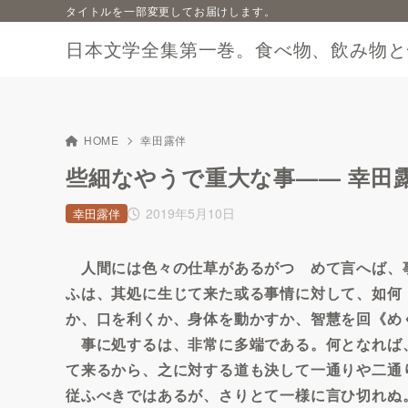
タイトルを一部変更してお届けします。
日本文学全集第一巻。食べ物、飲み物と
HOME
幸田露伴
些細なやうで重大な事—— 幸田
2019年5月10日
幸田露伴
人間には色々の仕草があるがつゞめて言へば、
ふは、其処に生じて来た或る事情に対して、如何
か、口を利くか、身体を動かすか、智慧を回《め
事に処するは、非常に多端である。何となれば
て来るから、之に対する道も決して一通りや二通
従ふべきではあるが、さりとて一様に言ひ切れぬ