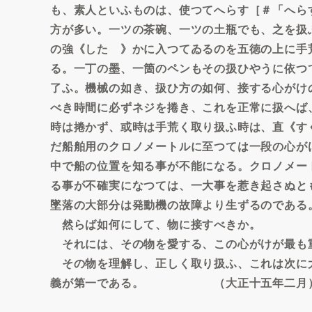
も、素人といふものは、使つてへらす［＃「へら
方が多い。一ツの茶碗、一ツの土瓶でも、之を扱
の強《したゝ》かに入つてゐるのを五徳の上に手
る。一丁の墨、一箇のペンもその扱ひやうに依つ
了ふ。機械の如き、扱ひ方の如何、接する心がけ
べき時間に必ずネジを捲き、これを正常に扱へば
時は捲かず、或時は手荒く取り扱ふ時は、直《す
だ船舶用のクロノメートルに至つては一段の心が
中で船の位置を知る事が不能になる。クロノメー
る事が不確実になつては、一大事を惹き起さぬと
墜落の大部分は発動機の故障より生ずるのである
然らば如何にして、物に接すべきか。
それには、その物を愛する、この心がけが最も
その物を理解し、正しく取り扱ふ、これは次に
義が第一である。 （大正十五年二月