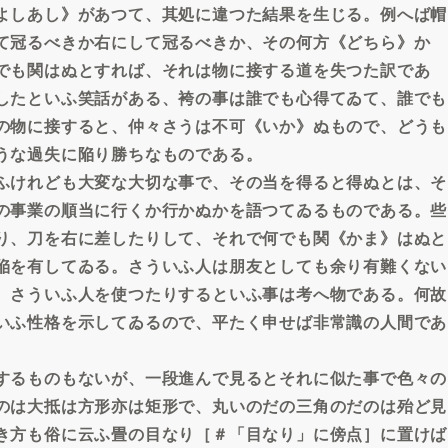
よしあし》があつて、其処に違つた結果を生じる。例へば帽
て冠るべきか右にして冠るべきか、その何方《どちら》かゞ
でも関はぬとすれば、それは物に接する道を失つた訳であ
したといふ笑話がある、袴の事は誰でも心得てゐて、誰でも
の物に接すると、仲々さうは不可《いか》ぬもので、どうも
うな過失に陥り勝ちなものである。
ふけれども大変な大切な事で、その当を得ると得ぬとは、そ
の事業の順当に行くか行かぬかを語つてゐるものである。些
り、刀を右に差したりして、それで何でも関《かま》はぬと
陥を有してゐる。さういふ人は朋友としても余り有難くない
、さういふ人を使つたりするといふ事は考へ物である。何故
いふ性格を示してゐるので、平たく申せば非常識の人間であ
するものもないが、一段進んで見るとそれに似た事で色々の
のは大抵は方形亦は矩形で、丸いのだの三角のだのは殆ど見
き方も俗に云ふ畳の目なり［＃「目なり」に傍点］に置けば