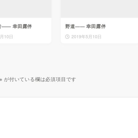
昔—— 幸田露伴
野道—— 幸田露伴
5月10日
2019年5月10日
※
が付いている欄は必須項目です