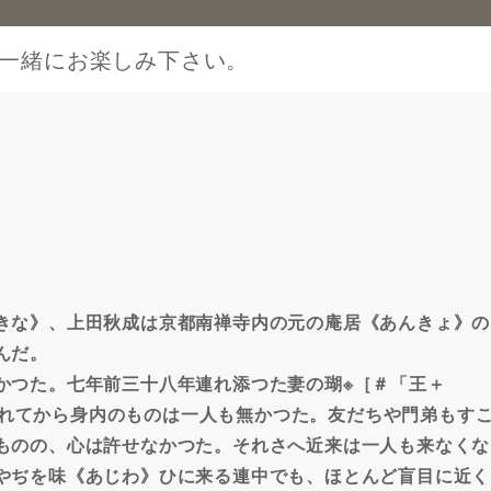
一緒にお楽しみ下さい。
きな》、上田秋成は京都南禅寺内の元の庵居《あんきょ》の
んだ。
つた。七年前三十八年連れ添つた妻の瑚※［＃「王＋
に別れてから身内のものは一人も無かつた。友だちや門弟もす
ものの、心は許せなかつた。それさへ近来は一人も来なくな
やぢを味《あじわ》ひに来る連中でも、ほとんど盲目に近く