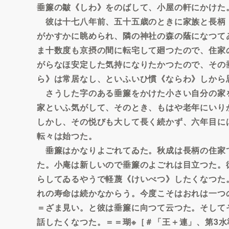
垂簾の皺《しわ》をのばして、小屋の軒にかけた
彼は十七八年前、五十五歳のときに家族と長柄
がかすかに眺められ、隣の神社の森の蔭になつて
ま十数度も京摂の間に転宅して廻つたので、住家
がらなほ安定した気持になりたかつたので、その
ら》は常居なし、といふいひ慣《ならわ》しから
さうした字のある垂簾をかけた小さい自分の家
家といふ気がして、そのとき、もはや老年にいり
しかし、その悦びも大して長く続かず、六年目に
転々は始つた。
垂簾はかなりよごれてゐた。秋成は長柄の住家
た。小庵は新しいので垂簾のよごれは目立つた。
らしてゐるやうで軽蔑《けいべつ》したくなつた
れの寿命は続かなからう。今度こそはおれは一つ
＝ざま見い。と彼は垂簾に向つて云つた。そしてその
話したくなつた。＝＝瑚※［＃「王＋連」、第3水準