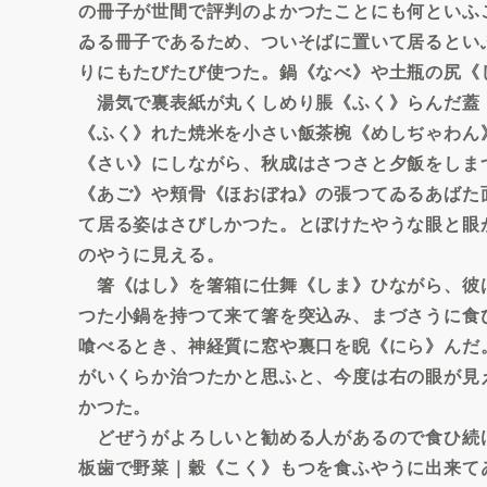
の冊子が世間で評判のよかつたことにも何といふ
ゐる冊子であるため、ついそばに置いて居るとい
りにもたびたび使つた。鍋《なべ》や土瓶の尻《
湯気で裏表紙が丸くしめり脹《ふく》らんだ蓋
《ふく》れた焼米を小さい飯茶椀《めしぢゃわん
《さい》にしながら、秋成はさつさと夕飯をしま
《あご》や頬骨《ほおぼね》の張つてゐるあばた
て居る姿はさびしかつた。とぼけたやうな眼と眼
のやうに見える。
箸《はし》を箸箱に仕舞《しま》ひながら、彼
つた小鍋を持つて来て箸を突込み、まづさうに食
喰べるとき、神経質に窓や裏口を睨《にら》んだ
がいくらか治つたかと思ふと、今度は右の眼が見
かつた。
どぜうがよろしいと勧める人があるので食ひ続
板歯で野菜｜穀《こく》もつを食ふやうに出来て