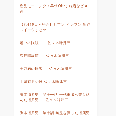
絶品モーニング！早朝OKな お店など30
選
【7月16日～発売】セブン-イレブン 新作
スイーツまとめ
老中の眼鏡—— 佐々木味津三
流行暗殺節—– 佐々木味津三
十万石の怪談—- 佐々木味津三
山県有朋の靴 佐々木味津三
旗本退屈男 第十一話 千代田城へ乗り込
んだ退屈男—- 佐々木味津三
旗本退屈男 第十話 幽霊を買った退屈男