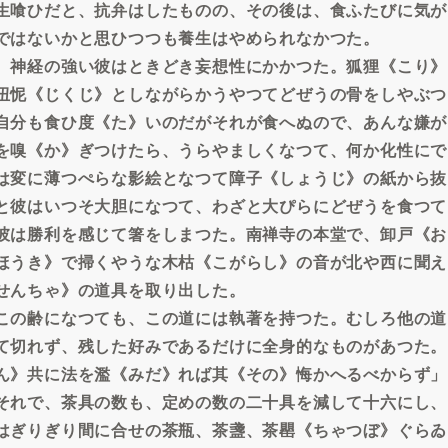
生喰ひだと、抗弁はしたものの、その後は、食ふたびに気が
ではないかと思ひつつも養生はやめられなかつた。
、神経の強い彼はときどき妄想性にかかつた。狐狸《こり》
忸怩《じくじ》としながらかうやつてどぜうの骨をしやぶつ
自分も食ひ度《た》いのだがそれが食へぬので、あんな嫌が
を嗅《か》ぎつけたら、うらやましくなつて、何か化性にで
は変に薄つぺらな影絵となつて障子《しょうじ》の紙から抜
と彼はいつそ大胆になつて、わざと大ぴらにどぜうを食つて
彼は勝利を感じて箸をしまつた。南禅寺の本堂で、卸戸《お
ほうき》で掃くやうな木枯《こがらし》の音が北や西に聞え
せんちゃ》の道具を取り出した。
この齢になつても、この道には執著を持つた。むしろ他の道
て切れず、残した好みであるだけに全身的なものがあつた。
ん》共に法を濫《みだ》れば其《その》悔かへるべからず」
それで、茶具の数も、定めの数の二十具を減して十六にし、
はぎりぎり間に合せの茶瓶、茶盞、茶罌《ちゃつぼ》ぐらゐ