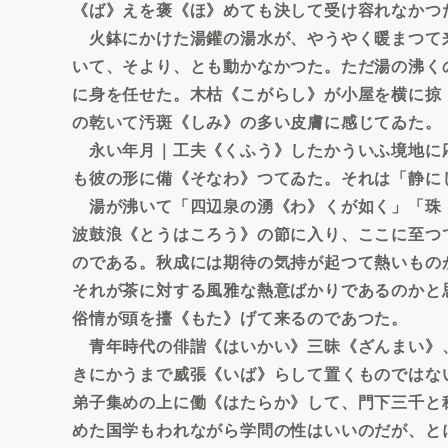
《ば》えを褒《ほ》めても決して受け容れなかつ
火鉢にかけた湯鑵の湯水が、やうやく暖まつて
いて、そより、とも動かなかつた。ただ湯の沸く
に身を任せた。木枯《こがらし》が小屋を横に掠
の乾いて汚斑《しみ》の多い皮膚に感じてゐた。
永い年月｜工夫《くふう》したかういふ境地に
も彼の形に備《そなわ》つてゐた。それは「静に
湯が沸いて「四辺泉の湧《わ》くが如く」「珠
波鼓浪《とうはころう》の節に入り、ここに至つ
のである。秋成には期待の気持が起つて熱いもの
それが茶に対する風雅な熱意ばかりであるのかと
俗情が頭を擡《もた》げて来るのであつた。
青年時代の俳諧《はいかい》三昧《ざんまい》
きにかうまで威張《いば》らして置くものではな
弟子集めの上に働《はたらか》して、門下三千と
めた国学もわれながら学問の性はいいのだが、と