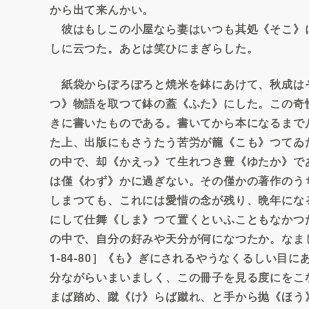
から出て来んかい。
彼はもしこの小屋なら妻はいつも其処《そこ》
しに云つた。あとは笑ひにまぎらした。
紙袋からぽろぽろと焼米を鉢にあけて、秋成は
つ》物語を取つて鉢の蓋《ふた》にした。この奇
きに書いたものである。書いてから本になるまで
た上、出版にもさうたう苦労が籠《こも》つてゐ
の中で、却《かえっ》て生れつき豊《ゆたか》で
は僅《わず》かに過ぎない。その僅かの著作のう
しまつても、これには愛惜の念が残り、晩年にな
にして仕舞《しま》つて置くといふこともなかつ
の中で、自分の好みや天分が何になつたか。なま
1-84-80］《も》ぎにされるやうなくるしい
分ながらいまいましく、この冊子を見る度にをこ
まば踏め、蹴《け》らば蹴れ、と手から抛《ほう