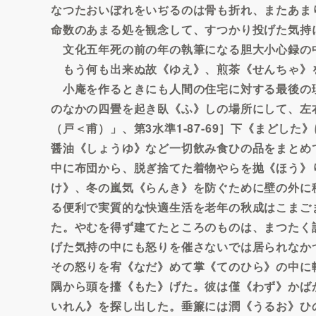
なつたおいぼれをいぢるのは骨も折れ、またあま
命数のあまる処を観念して、すつかり投げた気持
文化五年死の前の年の執筆になる胆大小心録の
もう何も出来ぬ故《ゆえ》、煎茶《せんちゃ》
小庵を作るときにも人間の住宅に対する最後の
のなかの四畳を起き臥《ふ》しの場所にして、左
（戸＜甫）」、第3水準1-87-69］下《まどし
醤油《しょうゆ》など一切飲み食ひの品をまとめ
中に布団から、脱ぎ捨てた着物やらを抛《ほう》
け》、冬の嵐気《らんき》を防ぐために壁の外に
る便利で実質的な快適生活を老年の秋成はこまご
た。やむを得ず建てたところのものは、まつたく
げた気持の中にも怒りを催さないでは居られなか
その怒りを宥《なだ》めて掌《てのひら》の中に
隅から頭を擡《もた》げた。彼は僅《わず》かば
いれん》を探し出した。垂簾には潤《うるお》ひ