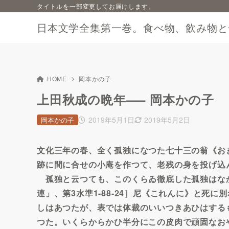
タイトルを一部変更してお届けします。
日本文学全集第一巻。食べ物、飲み物と
HOME
岡本かの子
上田秋成の晩年—– 岡本かの子
2019年5月1日
2019年5月2日
岡本かの子
文化三年の春、全く孤独になつた七十三の翁《お
跡に間に合せの小庵を作つて、老残の身を投げ込
孤独と云つても、このくらゐ徹底した孤独はなか
連」、第3水準1-88-24］尼《これんに》と死
しはあつたが、表では体裁のいいつきあひはする
つた。いくらからかひ半分にこの皮肉で頑固なお