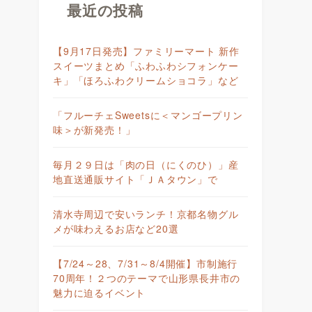
最近の投稿
【9月17日発売】ファミリーマート 新作
スイーツまとめ「ふわふわシフォンケー
キ」「ほろふわクリームショコラ」など
「フルーチェSweetsに＜マンゴープリン
｜
味＞が新発売！」
毎月２９日は「肉の日（にくのひ）」産
地直送通販サイト「ＪＡタウン」で
清水寺周辺で安いランチ！京都名物グル
メが味わえるお店など20選
【7/24～28、7/31～8/4開催】市制施行
70周年！２つのテーマで山形県長井市の
魅力に迫るイベント