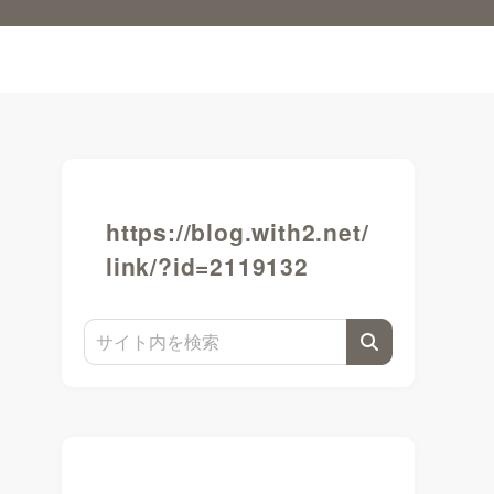
https://blog.with2.net/
link/?id=2119132
こ