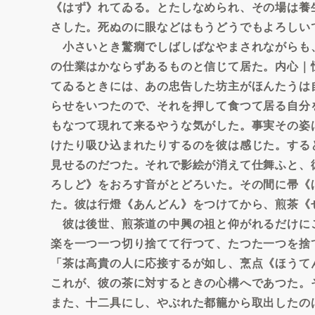
《はず》れてゐる。とたしなめられ、その場は養
さした。死ぬのに眼などはもうどうでもよろしい
小さいとき驚癇でしばしばなやまされながらも
の仕業はかならずあるものと信じて居た。内心｜
てゐるときには、あの忠告した坊主がほんたうは
らせをいつたので、それを押して食つて居る自分
もなつて現れて来るやうな気がした。事実その姿
けたり吸ひ込まれたりするのを彼は感じた。する
見せるのだつた。それで影絵が消えて仕舞ふと、
ろしど》をおろす音がとどろいた。その間に帚《
た。彼は行燈《あんどん》をつけてから、煎茶《
彼は後世、煎茶道の中興の祖と仰がれるだけに
楽を一つ一つ切り捨てて行つて、たつた一つを捨
「茶は高貴の人に応接するが如し、烹点《ほうて
これが、彼の茶に対するときの心構へであつた。
また、十二具にし、やぶれた都籠から取出したの