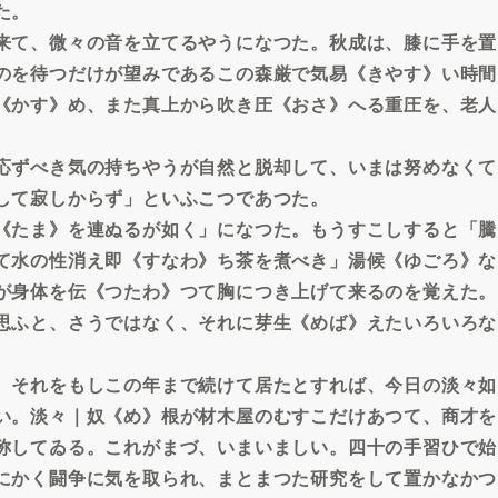
た。
来て、微々の音を立てるやうになつた。秋成は、膝に手を置
のを待つだけが望みであるこの森厳で気易《きやす》い時間
《かす》め、また真上から吹き圧《おさ》へる重圧を、老人
応ずべき気の持ちやうが自然と脱却して、いまは努めなくて
して寂しからず」といふこつであつた。
《たま》を連ぬるが如く」になつた。もうすこしすると「騰
て水の性消え即《すなわ》ち茶を煮べき」湯候《ゆごろ》な
が身体を伝《つたわ》つて胸につき上げて来るのを覚えた。
思ふと、さうではなく、それに芽生《めば》えたいろいろな
、それをもしこの年まで続けて居たとすれば、今日の淡々如
い。淡々｜奴《め》根が材木屋のむすこだけあつて、商才を
称してゐる。これがまづ、いまいましい。四十の手習ひで始
にかく闘争に気を取られ、まとまつた研究をして置かなかつ