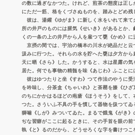
の数に過ぎなかつた。けれど、煎茶の態度は正し
にただ一筋、格をくづさぬものを、踏みとどめ残
彼は、湯鑵《ゆがま》に新しく水をいれて来て
所の井戸のものには腥気《せいき》があるとか、
くの一条の上の井戸から人を雇つて甕《かめ》に
京摂の間では、宇治の橋本の川水が絶品だと云
汲みに行つた。それらの水を貯へた甕は夕方から
天に晒《さら》した。かうすると、水は星露の気
居た。何でも事物の精髄を味《あじわ》ふことに
彼はゆつたりと坐《すわ》つて作法のやうに受
を吟味し、分茶盒《ちゃいれ》と茶罌を膝《ひざ
のちにかかはるほどの疱瘡《ほうそう》をして、
つた。さういふ不具の手を慣して器物を扱つてゐ
獅噛《しが》みついてゐた。まるで餓鬼《がき》
ぢな習癖がここに起るときに、その手首を眼の前
執《と》るのだから、どうせろくな字を書けつこ