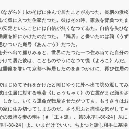
。
《ながら》川のそばに住んで居たことがあつた。長柄の浜松
ゐて気に入つた住家だつた。彼はその時、家族を背負つたま
の安定といふことには自信が無くなつてゐた。自信を失ひな
垂簾を軒にかけたのだつた。『鶉居』と書いたのは鶉《うず
思ひついた庵号《あんごう》だつた。
を外へ出て顧りみると、世界にたつた一つ住み当てた自分の
かけて居た彼は、こどものやうになつて悦《よろこ》んだ。
は垂簾を巻いて京都へ転居したのをきつかけに、再び住居の
ではじめてそれをかけたと同じやうに外へ出て眺め返してみ
彼は住居に対する執著《しゅうちゃく》の亡霊がまだ顔をさ
。しかし、いくら運命が転居させたがつても、もうさうはお
の家に住み切つてしまふのだ。さう思ふと痛快な気がして＝
気持を妻の瑚※［＃「王＋連」、第3水準1-88-24］尼に
1-88-24］よ。いまだけでいい。ちよつと話し相手に墓場