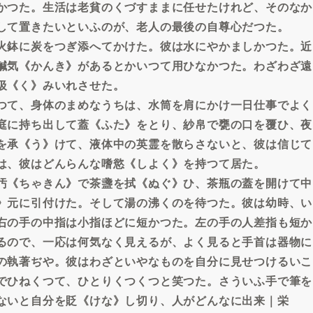
かつた。生活は老貧のくづすままに任せたけれど、そのなか
して置きたいといふのが、老人の最後の自尊心だつた。
火鉢に炭をつぎ添へてかけた。彼は水にやかましかつた。近
鹹気《かんき》があるとかいつて用ひなかつた。わざわざ遠
汲《く》みいれさせた。
つて、身体のまめなうちは、水筒を肩にかけ一日仕事でよく
庭に持ち出して蓋《ふた》をとり、紗帛で甕の口を覆ひ、夜
を承《う》けて、液体中の英霊を散らさないと、彼は信じて
は、彼はどんらんな嗜慾《しよく》を持つて居た。
汚《ちゃきん》で茶盞を拭《ぬぐ》ひ、茶瓶の蓋を開けて中
》元に引付けた。そして湯の沸くのを待つた。彼は幼時、い
右の手の中指は小指ほどに短かつた。左の手の人差指も短か
るので、一応は何気なく見えるが、よく見ると手首は器物に
の執著ぢや。彼はわざといやなものを自分に見せつけるいこ
でひねくつて、ひとりくつくつと笑つた。さういふ手で筆を
ないと自分を貶《けな》し切り、人がどんなに出来｜栄