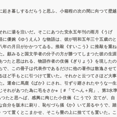
に起き暮しするだらうと思ふ、小箱程の次の間に向つて壁越
それに湯を注いだ。そこにあつた安永五年刊の雨月《うげ
怪に優婉《ゆうえん》な物語は、彼が明和五年三十五歳のと
八年の月日がかかつてゐる。推敲《すいこう》に推敲を重ね
た。顧みると国文学者の分子の方が勝つてしまつた彼の生涯
あつたと思はれる、物語作者の伎倆《ぎりょう》を現したの
ちで、この冊子は代表作であるだけに他の著作は散逸させて
るほど手もとに引つけて置いた。それかと云つてさほど大事
た。運命に馬鹿《ばか》にされ、引ずり廻されたやうな一生
じそれがあつた為に毛をさか※［＃「てへん＋宛」、第3水
目にあつたと思へば、感興に殉じた小伎倆《こうで》立てが、自
な自分を版木に刷り、恥ぢづら掻《か》いて居るやうで、踏
》つて置くとこまかせ、そこら畳の上に捨てても置いた。こ