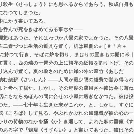
り殺生《せっしょう》にも思へるからであらう。秋成自身も
になつてしまつた。
中にかう書いてゐる。
を呑んで死をきはめてゐる事ぢや――
理想はあつた。それはわづか八畳の家でよかつた。その八畳
右二畳づつに生活の道具を置く。机は東側の※［＃「片＋
た》に持つて行き、そばに炉を切り、まはりの置きもの棚に米
て置く。西の端の一畳分の上に梅花の紙帳を釣り下げ、その
り込んで置く。夏の暑さのために縁の外の葦竹《あしだ
積む柴薪《さいしん》――人間が最少限の経費で営み得られ
まと考へて居た。しかし、その程度の費用さへ彼は弁じ兼ね
話にもならぬほんの間に合せの小屋に過ぎなかつた。彼は投
つた。――七十年も生きた末がこれか、と。しかし、すぐに
転《ころば》して見る、やぶれかぶれの風流気が彼の心の一
かりの荷物のなかを掻《か》き廻して、よれた麻の垂簾《す
のある字で『鶉居《うずらい》』と書いてあつた。彼はその