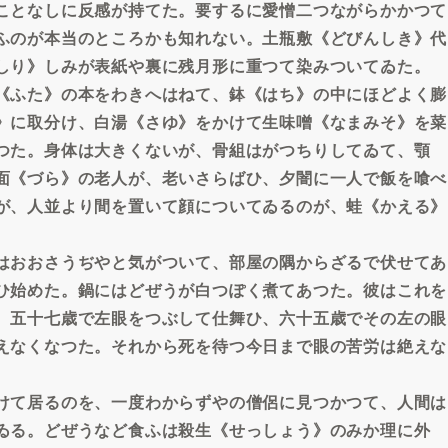
ことなしに反感が持てた。要するに愛憎二つながらかかつて
ふのが本当のところかも知れない。土瓶敷《どびんしき》代
しり》しみが表紙や裏に残月形に重つて染みついてゐた。
《ふた》の本をわきへはねて、鉢《はち》の中にほどよく膨
》に取分け、白湯《さゆ》をかけて生味噌《なまみそ》を菜
つた。身体は大きくないが、骨組はがつちりしてゐて、顎
面《づら》の老人が、老いさらばひ、夕闇に一人で飯を喰べ
が、人並より間を置いて顔についてゐるのが、蛙《かえる》
はおおさうぢやと気がついて、部屋の隅からざるで伏せてあ
ひ始めた。鍋にはどぜうが白つぽく煮てあつた。彼はこれを
。五十七歳で左眼をつぶして仕舞ひ、六十五歳でその左の眼
えなくなつた。それから死を待つ今日まで眼の苦労は絶えな
けて居るのを、一度わからずやの僧侶に見つかつて、人間は
ゐる。どぜうなど食ふは殺生《せっしょう》のみか理に外