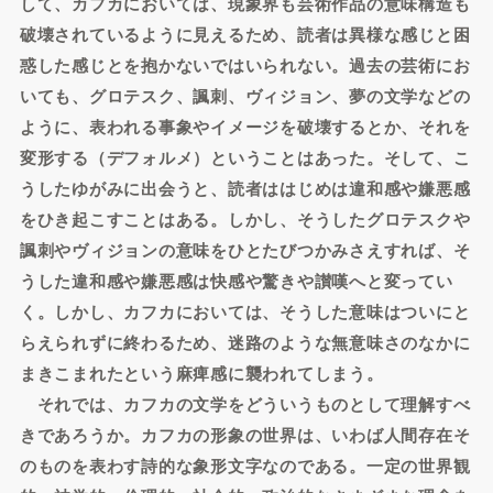
して、カフカにおいては、現象界も芸術作品の意味構造も
破壊されているように見えるため、読者は異様な感じと困
惑した感じとを抱かないではいられない。過去の芸術にお
いても、グロテスク、諷刺、ヴィジョン、夢の文学などの
ように、表われる事象やイメージを破壊するとか、それを
変形する（デフォルメ）ということはあった。そして、こ
うしたゆがみに出会うと、読者ははじめは違和感や嫌悪感
をひき起こすことはある。しかし、そうしたグロテスクや
諷刺やヴィジョンの意味をひとたびつかみさえすれば、そ
うした違和感や嫌悪感は快感や驚きや讃嘆へと変ってい
く。しかし、カフカにおいては、そうした意味はついにと
らえられずに終わるため、迷路のような無意味さのなかに
まきこまれたという麻痺感に襲われてしまう。
それでは、カフカの文学をどういうものとして理解すべ
きであろうか。カフカの形象の世界は、いわば人間存在そ
のものを表わす詩的な象形文字なのである。一定の世界観