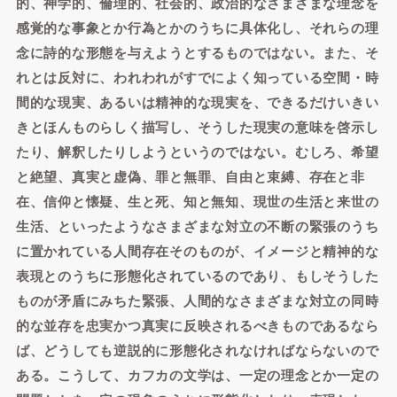
的、神学的、倫理的、社会的、政治的なさまざまな理念を
感覚的な事象とか行為とかのうちに具体化し、それらの理
念に詩的な形態を与えようとするものではない。また、そ
れとは反対に、われわれがすでによく知っている空間・時
間的な現実、あるいは精神的な現実を、できるだけいきい
きとほんものらしく描写し、そうした現実の意味を啓示し
たり、解釈したりしようというのではない。むしろ、希望
と絶望、真実と虚偽、罪と無罪、自由と束縛、存在と非
在、信仰と懐疑、生と死、知と無知、現世の生活と来世の
生活、といったようなさまざまな対立の不断の緊張のうち
に置かれている人間存在そのものが、イメージと精神的な
表現とのうちに形態化されているのであり、もしそうした
ものが矛盾にみちた緊張、人間的なさまざまな対立の同時
的な並存を忠実かつ真実に反映されるべきものであるなら
ば、どうしても逆説的に形態化されなければならないので
ある。こうして、カフカの文学は、一定の理念とか一定の