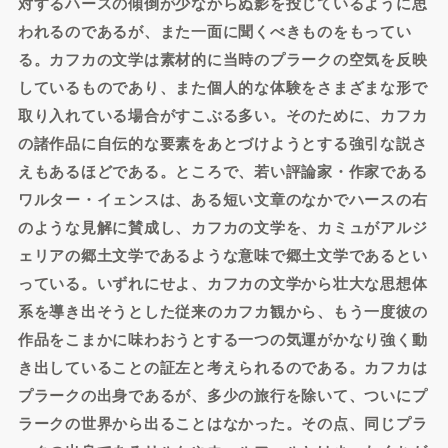
対するハースの傾倒が少なからぬ影を投じているように思
われるのであるが、また一面に聞くべきものをもってい
る。カフカの文学は素材的に当時のプラークの空気を反映
しているものであり、また個人的な体験をさまざまな形で
取り入れている場合がすこぶる多い。そのために、カフカ
の諸作品に自伝的な要素をあとづけようとする強引な説さ
えもあるほどである。ところで、若い評論家・作家である
ワルター・イェンスは、ある短い文章のなかでハースの右
のような見解に賛成し、カフカの文学を、カミュがアルジ
ェリアの郷土文学であるような意味で郷土文学であるとい
っている。いずれにせよ、カフカの文学から壮大な思想体
系を導き出そうとした従来のカフカ観から、もう一度彼の
作品をこまかに味わおうとする一つの気運がかなり強く動
き出していることの証左と考えられるのである。カフカは
プラークの出身であるが、多少の旅行を除いて、ついにプ
ラークの世界から出ることはなかった。その点、同じプラ