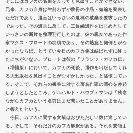
そこにはカフカの名前をまったく見出すことができない。
元来、カフカ自身は生前わずか数冊の小品・短編を発表し
ただけであり、遺言はいっさいの遺稿の破棄を要求したの
であった。その遺志に反して、三長編遺作をはじめとして
いっさいの断片を整理刊行したのは、彼の親友であった作
家マクス・ブロートの功績であり、その熱意と傾倒とがな
かったならば、とうてい今日のカフカ像は結ばれずに終っ
たにちがいない。ブロートは彼の『フランツ・カフカ伝』
（増補版）において、カフカの死後、遺作を出版してくれ
る大出版社を見出すことがむずかしかった、と述懐してい
る。そこで、それらの書巻に対する著名作家の関心を喚起
しようとしたところ、ゲルハルト・ハウプトマンは「残念
ながらカフカという名前はまだ聞いたことがありません」
と答えたという。
今日、カフカに関する文献はおびただしい数に達してい
る。そして、それだけのカフカ解釈がある。それを要領よ