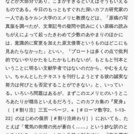
などが大部分であり、こまかすぎるといえばそうもいえる
ものである。今日のもっともすぐれた深いカフカ研究家の
一人であるケルン大学のエメリヒ教授などは、「原稿の写
真版を調べたが、文章記号の疑問や読みにくい原稿の読み
ちがえによって起ったきわめて少数のあやまりのほかに
は、意識的に変更を加えた原文侵害というものはどこにも
見あたらなかった」といい、「ブロートは多くの点で批判
的でないやりかたをしたかもしれないが、もともと刊本と
いうことに明るい文献学者ではないのだから、やむをえな
い。ちゃんとしたテキストを刊行しようとする彼の誠実な
努力は何びとも否定することができない」と、いってい
る。いろいろ問題はあるが、まずこのエメリヒのいうとこ
ろあたりが穏当といえるだろう。このカフカ集の『変身』
（［＃割り注］三五一ページ、※［＃ローマ数字2、1-13-
22］のはじめの個所［＃割り注終わり］）においても、た
とえば「電気の街燈の光が蒼白く……」という妙な訳のと