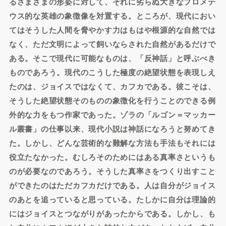
るさまざまの形姿に対して、それに劣らぬ大きなプロメテ
ウス的な英雄の象徴像を対置する。ところが、現代におい
てはそうした人間を脅やかす力はもはや根源的な自然では
なく、ただ文明によって飼いならされた自然があるだけで
ある。そこで現代に可能なものは、「反神話」と呼ぶべき
ものであろう。現代のこうした極度の絶望状態を表現しえ
たのは、ジョイスではなくて、カフカである。彼こそは、
そうした絶望状態そのものの象徴化を行うことのできる例
外的な力をもつ作家であった。ゾラの「ルゴン＝マッカー
ル叢書」の仕事以来、現代小説は神話になろうと努めてき
た。しかし、どんな芸術的な難解な方法も手法もそれには
役立たなかった。むしろそのためにはある真率さというも
のが必要なのであろう。そうした真率さをつくり出すこと
ができたのはただカフカだけである。人は自分がジョイス
のあとを追っていると思っている。たしかに自分は理論的
にはジョイスとつながりがあったからである。しかし、も