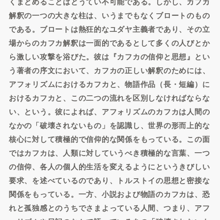
くまとめることはとうてい不可能である。しかし、カフカ
解釈の一つの大きな柱は、いうまでもなくブロートのもの
である。ブロートは熱狂的なユダヤ主義者であり、その立
場からのカフカ解釈は一面的であるとして多くの人びとか
ら激しい攻撃を浴びた。彼は『カフカの信仰と思想』とい
う著者の序文において、カフカの正しい解釈のためには、
アフォリズムにおけるカフカと、物語作品（長・短編）に
おけるカフカと、この二つの流れを区別しなければならな
い、という。彼によれば、アフォリズムのカフカは人間の
なかの「破壊されないもの」を認識し、世界の形而上的な
核心に対して積極的で信仰的な関係をもっている。この面
ではカフカは、人類に対していうべき積極的な言葉、一つ
の信仰、各人の個人的生活を変えるようにというきびしい
要求、を述べているのであり、トルストイの思想と密接な
関係をもっている。一方、小説および物語のカフカは、恐
れと孤独感とのうちでさまよっている人間、つまり、アフ