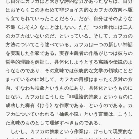
し自分にカフカほど大きな詩的な力があったならば、自分
はおそらくこのきわめて非ジョイス的なカフカの方向へ駆
り立てられていったことだろう。だが、自分はそのような
不遜《ふそん》なことはしない。ただ一つの世代には二人
のカフカはいないのだ、といっている。そして、カフカの
方法についてこう述べている。カフカは一つの新しい神話
を実現した作家である。実存主義者の作品がじつは彼らの
哲学的理論を例証し、具体化しようとする寓話や伝説のよ
うなものであり、その意味では伝統的な文学の領域にとど
まっているのに対して、カフカの目標はまったく反対の方
向、すなわち抽象というものにあり、具体化というものに
はない。カフカはこうした「非理論的抽象」というものに
成功した稀有《けう》な作家である、というのである。カ
フカについていわれる「抽象小説」という言葉は、こうし
た意味のものとして理解すべきものである。
しかし、カフカの抽象という作業は、けっして現実的な