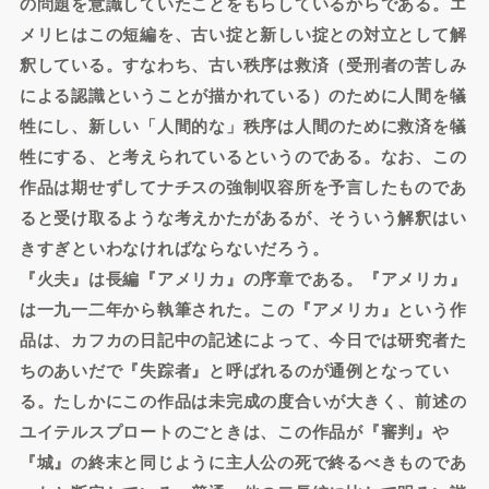
の問題を意識していたことをもらしているからである。エ
メリヒはこの短編を、古い掟と新しい掟との対立として解
釈している。すなわち、古い秩序は救済（受刑者の苦しみ
による認識ということが描かれている）のために人間を犠
牲にし、新しい「人間的な」秩序は人間のために救済を犠
牲にする、と考えられているというのである。なお、この
作品は期せずしてナチスの強制収容所を予言したものであ
ると受け取るような考えかたがあるが、そういう解釈はい
きすぎといわなければならないだろう。
『火夫』は長編『アメリカ』の序章である。『アメリカ』
は一九一二年から執筆された。この『アメリカ』という作
品は、カフカの日記中の記述によって、今日では研究者た
ちのあいだで『失踪者』と呼ばれるのが通例となってい
る。たしかにこの作品は未完成の度合いが大きく、前述の
ユイテルスプロートのごときは、この作品が『審判』や
『城』の終末と同じように主人公の死で終るべきものであ