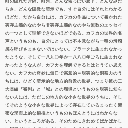
町の隠れた片隅、町角、どんな埃っぽい廊下、どんなみだ
らさ、どんな隠微な暗示でも、すぐ自分にはそれとわかる
ほどだ。だから自分には、カフカの作品について書かれた
実存主義的なのやら非実存主義的なのやら無数のエッセイ
の一つとして理解できないほどである。カフカの世界的名
声というものも、自分にとっては不本意ながら一種の滑稽
感を呼びさまさないではいない。プラークに生まれなかっ
たような、そして一八九〇年か一八八〇年ごろに生まれな
かったような人が、カフカを理解できるとはとうてい思え
ない。カフカの奇妙に無口で寓意的＝現実的な洞察力のう
ちには、ひどく暗示的な地方的前景の世界、つまり彼の二
大長編『審判』と『城』との環境というものを現実に知ら
ない人には、ただこの地方的な小さな世界のうちに、そし
てそのような小さな世界によって存在しているまったく濃
密な形而上的な類推というものもほんとうにはわからな
い、というところがある。そのためにきわめてばかばかし