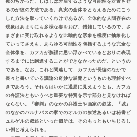
数のちがった、しばしば矛盾するような可能性を対置させ
るのが彼の方法である。真実の全体をとらえるためにこう
した方法を取っていくわけであるが、全体的な人間存在の
現象はあまりにも多様な姿をおび、錯雑しているので、さ
まざまに受け取れるような比喩的な形象を極度に抽象化し
ていってさえも、あらゆる可能性を包括するような完全な
全体像を、カフカが脳裡に思い浮かべているとおりに表現
するまでには到達することができなかったのだ、というの
である。なお、これと関連して、カフカが長編のなかで
長々と書いている議論の奇妙な展開というものも理解すべ
きであろう。それらはいかに退屈に見えようとも、カフカ
の弁証法ともいうべき重要な特質を示す部分と見なければ
ならない。『審判』のなかの弁護士や画家の叙述、『城』
のなかのバルナバスの家でのオルガの叙述あるいは秘書ビ
ュルゲルの叙述といった個所は、そのもっともいちじるし
い例と考えられる。