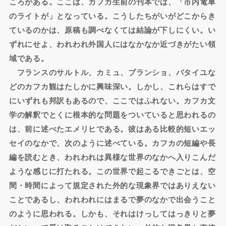
ころがある。ここは、カフカ生前の刊本では、「市内電車
のライトが」となっている。こうしたちがいがどこからき
ているのかは、原稿も調べなくては結論が下しにくい。い
ずれにせよ、われわれ外国人にはなかなか近づきがたい領
域である。
フランスのサルトル、カミュ、ブランショ、バタイユな
どのカフカ観はたしかに興味深い。しかし、これらはすで
にいずれも邦訳もあるので、ここではふれない。カフカ文
学の解釈でとくに根本的な問題をついていると思われるの
は、前に述べたエメリヒである。彼はある比較的短いエッ
セイのなかで、次のように述べている。カフカの短編や長
編を読むとき、われわれは異様な世界のなかへ入りこんだ
ような感じに打たれる。この世界で起こるできごとは、空
間・時間によって規定された外的な現象界ではありえない
ことであるし、われわれにはまるで夢のなかで出会うこと
のように思われる。しかも、それはけっしてはっきりと夢