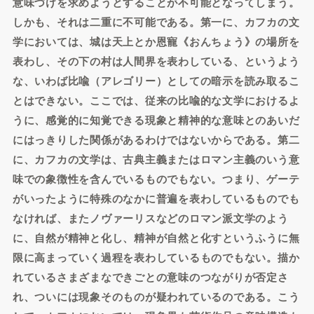
意味づけを求めようとすることが不可能となってしまう。
しかも、それは二重に不可能である。第一に、カフカの文
学においては、城は天上とか恩寵《おんちょう》の場所を
表わし、その下の村は人間界を表わしている、というよう
な、いわば比喩（アレゴリー）としての暗示を読み取るこ
とはできない。ここでは、従来の比喩的な文学におけるよ
うに、感覚的に知覚できる現象と精神的な意味とのあいだ
にはっきりした関係があるわけではないからである。第二
に、カフカの文学は、古典主義またはロマン主義のいう意
味での象徴性を含んでいるものでもない。つまり、ゲーテ
がいったように特殊のなかに普遍を表わしているものでも
なければ、またノヴァーリスなどのロマン派文学のよう
に、自然が精神と化し、精神が自然と化すというふうに無
限に高まっていく過程を表わしているものでもない。描か
れているさまざまなできごとの意味のつながりが否定さ
れ、ついには現象そのものが疑われているのである。こう