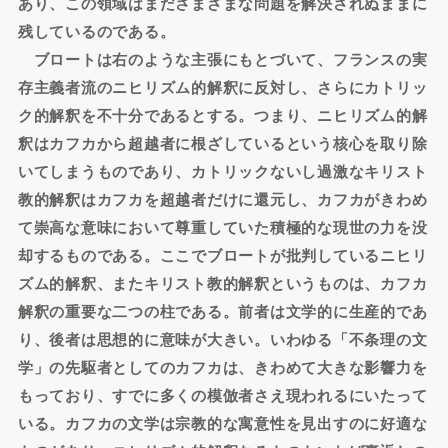
あり、この領域はまださまざまな問題を解決されぬままに
残しているのである。
ブロートは右のような主張にもとづいて、フランスの実
存主義者流のニヒリズム的解釈に反対し、さらにカトリッ
ク的解釈を不十分であるとする。つまり、ニヒリズム的解
釈はカフカから超越者に根ざしているという核心を取り除
いてしまうものであり、カトリックないし過激なキリスト
教的解釈はカフカを超越者だけに還元し、カフカがきわめ
て崇高な意味において尊重していた積極的な現世の力を没
却するものである。ここでブロートが批判しているニヒリ
ズム的解釈、またキリスト教的解釈というものは、カフカ
解釈の重要な二つの柱である。前者は文学的に生産的であ
り、後者は思想的に意味が大きい。いわゆる「不条理の文
学」の先駆者としてのカフカは、きわめて大きな影響力を
もっており、すでに多くの模倣者さえ現われるにいたって
いる。カフカの文学は宗教的な寓意性を見出すのに好適な