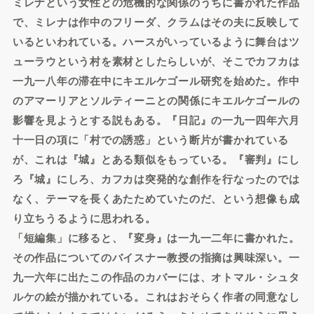
ミレナという女性との危機的な関係のうちに書かれた作品
で、ミレナは作中のフリーダ、クラムはその夫に反映して
いるといわれている。ハースがいっているように舞台はツ
ューラウという村を素材としたらしいが、そこでカフカは
一九一八年の滞在中にキエルケゴール研究を始めた。作中
のアマーリアとソルティーニとの関係にキエルケゴールの
影響を見ようとする説もある。『日記』の一九一四年六月
十一日の項に「村での誘惑」という断片が書かれている
が、これは『城』とある類似をもっている。『審判』にし
ろ『城』にしろ、カフカは突発的な創作を行なったのでは
なく、テーマを長くあたためていたのだ、という想像も成
り立ちうるように思われる。
「短編集」に移ると、『変身』は一九一二年に書かれた。
その作品についてのバイスナー教授の指摘は興味深い。一
九一六年に出たこの作品のカバーには、オトマル・シュタ
ルケの絵が描かれている。これはおそらく作者の同意なし