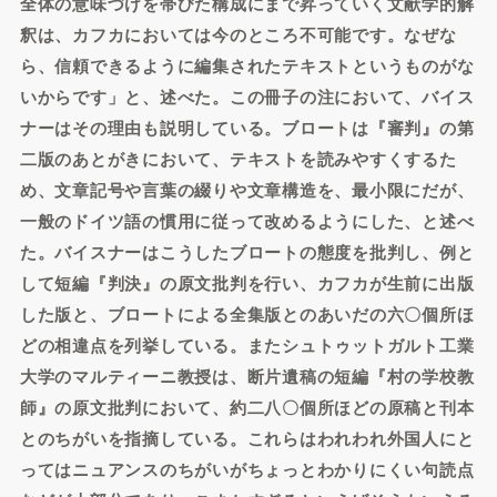
全体の意味づけを帯びた構成にまで昇っていく文献学的解
釈は、カフカにおいては今のところ不可能です。なぜな
ら、信頼できるように編集されたテキストというものがな
いからです」と、述べた。この冊子の注において、バイス
ナーはその理由も説明している。ブロートは『審判』の第
二版のあとがきにおいて、テキストを読みやすくするた
め、文章記号や言葉の綴りや文章構造を、最小限にだが、
一般のドイツ語の慣用に従って改めるようにした、と述べ
た。バイスナーはこうしたブロートの態度を批判し、例と
して短編『判決』の原文批判を行い、カフカが生前に出版
した版と、ブロートによる全集版とのあいだの六〇個所ほ
どの相違点を列挙している。またシュトゥットガルト工業
大学のマルティーニ教授は、断片遺稿の短編『村の学校教
師』の原文批判において、約二八〇個所ほどの原稿と刊本
とのちがいを指摘している。これらはわれわれ外国人にと
ってはニュアンスのちがいがちょっとわかりにくい句読点