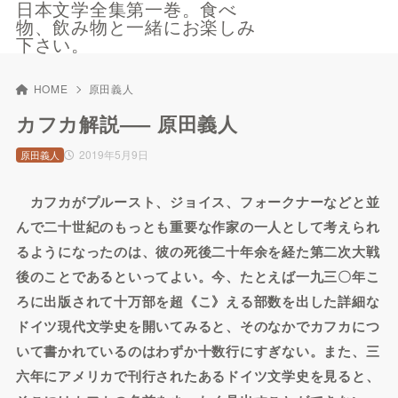
日本文学全集第一巻。食べ
物、飲み物と一緒にお楽しみ
下さい。
HOME
原田義人
カフカ解説—– 原田義人
2019年5月9日
原田義人
カフカがプルースト、ジョイス、フォークナーなどと並
んで二十世紀のもっとも重要な作家の一人として考えられ
るようになったのは、彼の死後二十年余を経た第二次大戦
後のことであるといってよい。今、たとえば一九三〇年こ
ろに出版されて十万部を超《こ》える部数を出した詳細な
ドイツ現代文学史を開いてみると、そのなかでカフカにつ
いて書かれているのはわずか十数行にすぎない。また、三
六年にアメリカで刊行されたあるドイツ文学史を見ると、