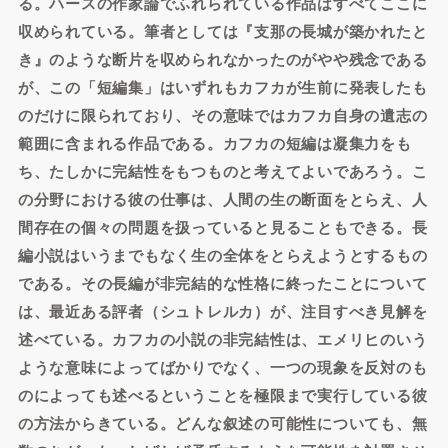
る。ハースの作家論でふれられている作品はすべてここに
収められている。筆者としては『支那の長城が築かれたと
き』のような断片を収められなかったのがやや残念である
が、この「短編集」はいずれもカフカが生前に発表したも
のだけに限られており、その意味ではカフカ自身の遺志の
範囲に含まれる作品である。カフカの短編は凝集力をも
ち、たしかに完結性をもつものと考えてよいであろう。こ
の分野における彼の仕事は、人間の生の断面をとらえ、人
間存在の個々の問題を扱っていると見ることもできる。長
編小説はいうまでもなく生の全体をとらえようとするもの
である。その長編が非完結的な性格に終ったことについて
は、最近ある評者（シュトレルカ）が、注目すべき見解を
述べている。カフカの小説の非完結性は、エメリヒのいう
ような意味によってばかりでなく、一つの現象を反対のも
のによっても述べるということを極限まで実行している彼
の方法からきている。どんな叙述の可能性についても、無