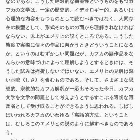
なのである。こうした絶対的な機能性というものをもつカ
フカの文学は、一定の歴史的、イデオロギー的、あるいは
心理的な内容をもつものとして読むべきではなく、人間存
在の模型として、形式そのものの面から理解されなければ
ならない。以上がエメリヒの説くところである。こうした
態度で実際に個々の作品に向かうときどういうことになる
か、というのはむずかしい問題だが、カフカの諸作品をな
んらかの意味づけによって理解しようとするときには、そ
うした試みは挫折しないではいない。エメリヒの見解は深
い示唆《しさ》を含むものである。そして、さまざまな思
想的、宗教的なカフカ解釈が一応出そろった今日、カフカ
文学を文学の問題として考えようとするすこぶる適切な再
反省として受け取ることができるように思われる。しばし
ばいわれるカフカのいわゆる「寓話的方法」ということ
は、むしろこのエメリヒの説のように解すべきものであろ
う。