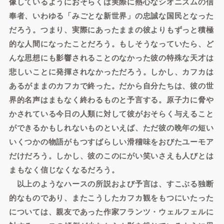
像しているようにおそらくは実際に熱心なシオニズムの信
奉者、いわゆる「みごとな新世界」の忠誠な国民となった
だろう。つまり、実際にあったままの彼よりもずっと積極
的な人間になったことだろう。もしそうなっていたら、ど
んな思想にも影響されることのなかった彼の特殊な天才は
悲しいことに発揮されなかっただろう。しかし、カフカは
あるがままのカフカで終った。だから自分たちは、彼の世
界的名声はまもなく終わるものと予言する。原子力に脅や
かされている今日の人類に対して彼がおそらく与えること
ができるかもしれないものといえば、ただ彼の晩年の短い
いくつかの物語がもつすばらしい滑稽味をおびたユーモア
だけだろう。しかし、彼のこのにがい笑いさえも人びとは
まもなく信じなくなるだろう。
以上のようなハースの所説および予言は、すこぶる独断
的なものであり、またこうしたカフカ観をもつにいたった
については、親友であった作家フランツ・ウェルフェルに