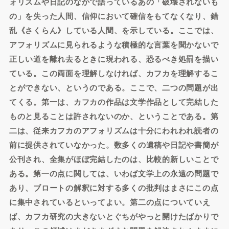
ォリズムや日記のなかで語っているあの「破壊されないも
の」を失った人間、信仰において確信をもてなくなり、錯
乱《さくらん》している人間、を示している。ここでは、
アフォリズムに見られるような積極的な言葉を聞かないで
正しい道を離れ去るときに現われる、恐るべき処罰を描い
ている。この両面を理解しなければ、カフカを理解するこ
とができない、というのである。ここで、二つの問題が出
てくる。第一は、カフカの作品は文学作品として完結した
ものと見ることは許されないのか、ということである。第
二は、従来カフカのアフォリズムは十分にわれわれ読者の
前に提供されていなかった。数多くの遺稿や日記や書簡が
公刊され、全集がほぼ完結したのは、比較的新しいことで
ある。第一の点に関しては、いわば文学上の永遠の問題で
あり、ブロートの解釈に対する多くの批判はまさにこの点
に集中されているといってよい。第二の点についていえ
ば、カフカ研究の大きないとぐちがやっと開けたばかりで