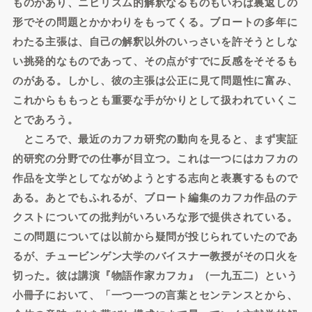
ものがあり、ニヒリズム的解釈なるものもいわば裏返しの
形でその問題とかかわりをもってくる。ブロートの多年に
わたる主張は、自己の解釈以外のいっさいを許そうとしな
い挑発的なものであって、その点がすでに反感をそそるも
のがある。しかし、彼の主張は公正に見て問題性に富み、
これからももっとも重要な手がかりとして扱われていくこ
とであろう。
ところで、最近のカフカ研究の動向を見ると、まず実証
的研究の分野での仕事が目立つ。これは一つにはカフカの
作品を文学としてながめようとする志向と表裏するもので
ある。あとでもふれるが、ブロート編集のカフカ作品のテ
クストについての批判がいろいろな形で提供されている。
この問題については以前から疑問が投じられていたのであ
るが、チュービンゲン大学のバイスナー教授がその口火を
切った。彼は講演『物語作家カフカ』（一九五二）という
小冊子において、「一つ一つの言葉とセンテンスとから、