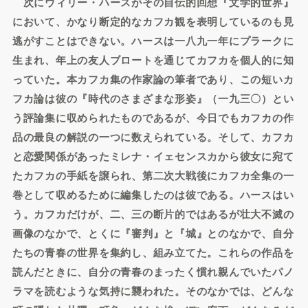
次にウィリー・ハースがその自伝的回想『文学的世界』
において、かなり断定的なカフカ観を表明しているのも見
逃がすことはできない。ハースは一八九一年にプラークに
生まれ、年上の友人ブロートを通じてカフカを個人的に知
っていた。本カフカ集の作家論の筆者であり、この短いカ
フカ論は彼の『時代のさまざまな形姿』（一九三〇）とい
う評論集に収められたものであるが、今日でもカフカの作
品の最良の解説の一つに数えられている。そして、カフカ
と恋愛関係があったミレナ・イェセンスカから彼女に宛て
たカフカの手紙を譲られ、第二次大戦後にカフカ全集の一
巻として収めるために編集したのは彼である。ハースはい
う。カフカだけが、二、三の断片的ではあるが壮大不滅の
画像のなかで、とくに『審判』と『城』とのなかで、自分
たちの青春の世界を集約し、組み立てた。これらの作品を
読んだときに、自分の青春のまったく慣れ親んでいたパノ
ラマを読むような気持に襲われた。そのなかでは、どんな