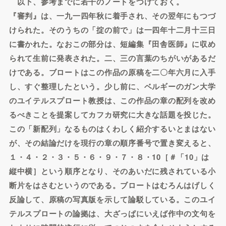
以下、参考までに若干のノートをつけておく。
『審判』は、一九一四年秋に着手され、その翌年にもつづ
けられた。そのうちの「掟の前で」は一四年十二月十三日
に書かれた。なおこの部分は、短編集『田舎医師』に収め
られて生前に発表された。二、三の言葉のちがいがあるだ
けである。ブロートはこの作品の原稿を二〇年六月に入手
し、すぐ整理したという。少し前に、ベルギーのガン大学
のユイテルスプロート教授は、この作品の章の配列を改め
るべきことを提案してカフカ研究に大きな話題を投じた。
この「新配列」なるものはくわしく紹介するいとまはない
が、その結論だけを現行の章の順序番号で置き変えると、
１・４・２・３・５・６・９・７・８・10［＃「10」は
縦中横］という順序となり、そのあいだに残されている小
断片をはさむというのである。ブロートはむろんはげしく
反論して、原稿の写真版を示して論駁している。このユイ
テルスプロートの論拠は、大ざっぱにいえば作中の文句を