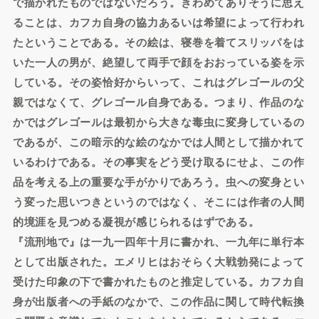
で描かれたものではないだろう。きわめてありそうに思え
ることは、カフカ自身の協力あるいは希望によって行われ
たということである。その絵は、寝巻を着てスリッパをは
いた一人の男が、絶望して両手で顔をおおっている姿を示
している。その姿恰好からいって、これはグレゴールの父
親ではなくて、グレゴール自身である。つまり、作品のな
かではグレゴールは最初から大きな毒虫に変身しているの
であるが、この暗示的な絵のなかでは人間として描かれて
いるわけである。その事実をどう受け取るにせよ、この作
品を考える上の重要な手がかりであろう。虫への変身とい
う変った思いつきというのではなく、そこには作者の人間
的境涯を見つめる凝視が感じられるはずである。
『流刑地で』は一九一四年十月に書かれ、一九年に単行本
として出版された。エメリヒはおそらく大戦勃発によって
受けた印象の下で書かれたものと推定している。カフカ自
身が出版者への手紙のなかで、この作品に関して時代転換