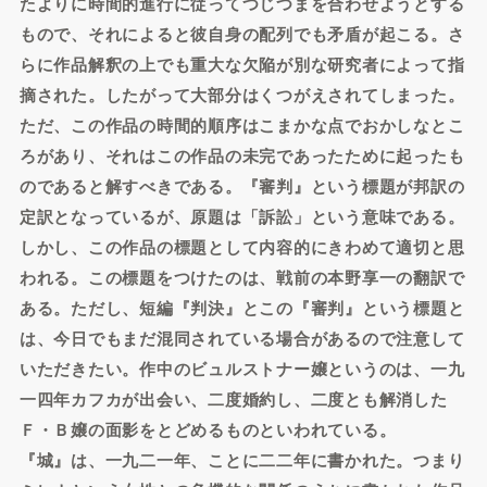
たよりに時間的進行に従ってつじつまを合わせようとする
もので、それによると彼自身の配列でも矛盾が起こる。さ
らに作品解釈の上でも重大な欠陥が別な研究者によって指
摘された。したがって大部分はくつがえされてしまった。
ただ、この作品の時間的順序はこまかな点でおかしなとこ
ろがあり、それはこの作品の未完であったために起ったも
のであると解すべきである。『審判』という標題が邦訳の
定訳となっているが、原題は「訴訟」という意味である。
しかし、この作品の標題として内容的にきわめて適切と思
われる。この標題をつけたのは、戦前の本野享一の翻訳で
ある。ただし、短編『判決』とこの『審判』という標題と
は、今日でもまだ混同されている場合があるので注意して
いただきたい。作中のビュルストナー嬢というのは、一九
一四年カフカが出会い、二度婚約し、二度とも解消した
Ｆ・Ｂ嬢の面影をとどめるものといわれている。
『城』は、一九二一年、ことに二二年に書かれた。つまり