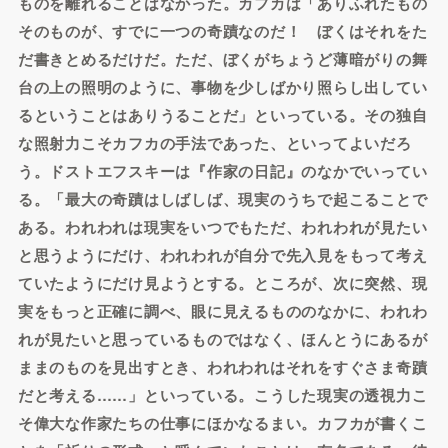
ものを離れることはなかった。カフカは「ありふれたもの
そのものが、すでに一つの奇蹟なのだ！ ぼくはそれをた
だ書きとめるだけだ。ただ、ぼくがちょうど薄暗がりの舞
台の上の照明のように、事物を少しばかり照らし出してい
るということはありうることだ」といっている。その独自
な照射力こそカフカの手法であった、といってよいだろ
う。ドストエフスキーは『作家の日記』のなかでいってい
る。「最大の奇蹟はしばしば、現実のうちで起こることで
ある。われわれは現実をいつでもただ、われわれが見たい
と思うようにだけ、われわれが自分で先入見をもって考え
ていたようにだけ見ようとする。ところが、次に突然、現
実をもっと正確に調べ、眼に見えるもののなかに、われわ
れが見たいと思っているものではなく、ほんとうにあるが
ままのものを見出すとき、われわれはそれをすぐさま奇蹟
だと考える……」といっている。こうした現実の透視力こ
そ偉大な作家たちの仕事にほかなるまい。カフカが書くこ