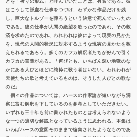
とを「祈りの形式」と呼んでいたことは、有名である。彼
はこうして謙虚な仕事をつづけ、わずかな作品だけを残
し、巨大なトルゾーを葬ろうという決意で死んでいったの
である。彼の仕事が人間の絶望を歌ったのであれ、その救
済を求めたのであれ、われわれは彼によって現実の見かた
を、現代の人間的状況に対応するような現実の見かたを教
えられるであろう。多くのカフカ解釈者たちが好んで引く
カフカの言葉がある。「何びとも、いちばん深い地獄のな
かにある人びとほどに純粋に歌う者はいない。われわれが
天使たちの歌と考えているものは、そうした人びとの歌な
のだ」
個々の作品については、ハースの作家論が短いながら洞
察に富む解釈を下しているのを参考としていただきたい。
いずれも三十年も前に書かれたものとは考えられないよう
な一つの適切な解説となっているように思われる。本集は
いわばハースの意図そのままで編集されたようなものであ