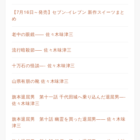
【7月16日～発売】セブン-イレブン 新作スイーツまと
め
老中の眼鏡—— 佐々木味津三
流行暗殺節—– 佐々木味津三
十万石の怪談—- 佐々木味津三
山県有朋の靴 佐々木味津三
旗本退屈男 第十一話 千代田城へ乗り込んだ退屈男—-
佐々木味津三
旗本退屈男 第十話 幽霊を買った退屈男—— 佐々木味
津三