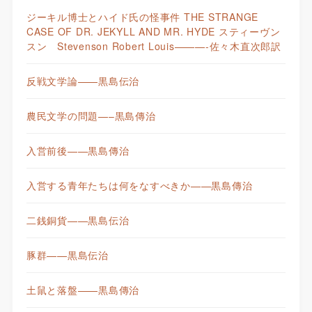
ジーキル博士とハイド氏の怪事件 THE STRANGE
CASE OF DR. JEKYLL AND MR. HYDE スティーヴン
スン Stevenson Robert Louis———-佐々木直次郎訳
反戦文学論——黒島伝治
農民文学の問題—–黒島傳治
入営前後——黒島傳治
入営する青年たちは何をなすべきか——黒島傳治
二銭銅貨——黒島伝治
豚群——黒島伝治
土鼠と落盤——黒島傳治