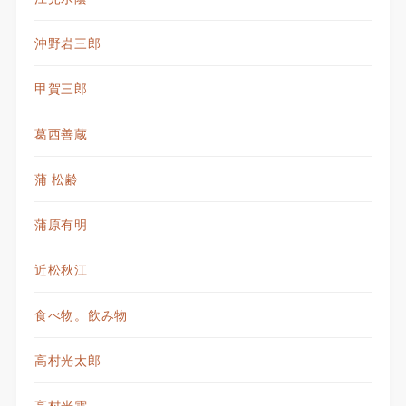
沖野岩三郎
甲賀三郎
葛西善蔵
蒲 松齢
蒲原有明
近松秋江
食べ物。飲み物
高村光太郎
高村光雲