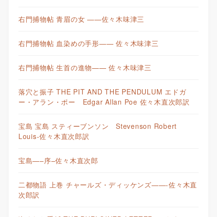
右門捕物帖 青眉の女 ——佐々木味津三
右門捕物帖 血染めの手形—— 佐々木味津三
右門捕物帖 生首の進物—— 佐々木味津三
落穴と振子 THE PIT AND THE PENDULUM エドガ
ー・アラン・ポー Edgar Allan Poe 佐々木直次郎訳
宝島 宝島 スティーブンソン Stevenson Robert
Louis-佐々木直次郎訳
宝島—–序–佐々木直次郎
二都物語 上巻 チャールズ・ディッケンズ——-佐々木直
次郎訳