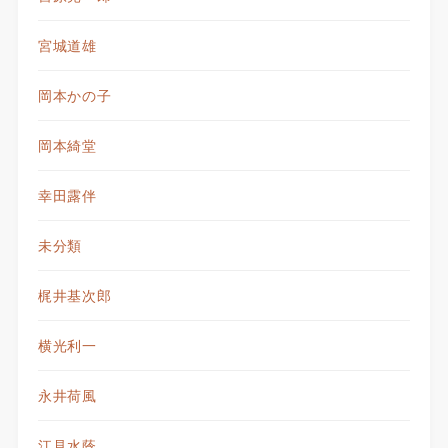
宮城道雄
岡本かの子
岡本綺堂
幸田露伴
未分類
梶井基次郎
横光利一
永井荷風
江見水蔭