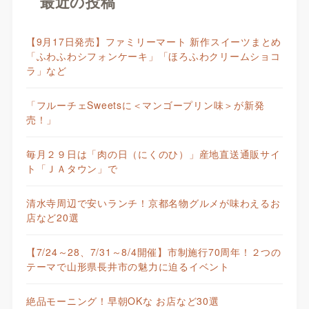
最近の投稿
【9月17日発売】ファミリーマート 新作スイーツまとめ
「ふわふわシフォンケーキ」「ほろふわクリームショコ
ラ」など
「フルーチェSweetsに＜マンゴープリン味＞が新発
売！」
毎月２９日は「肉の日（にくのひ）」産地直送通販サイ
ト「ＪＡタウン」で
清水寺周辺で安いランチ！京都名物グルメが味わえるお
店など20選
【7/24～28、7/31～8/4開催】市制施行70周年！２つの
テーマで山形県長井市の魅力に迫るイベント
絶品モーニング！早朝OKな お店など30選