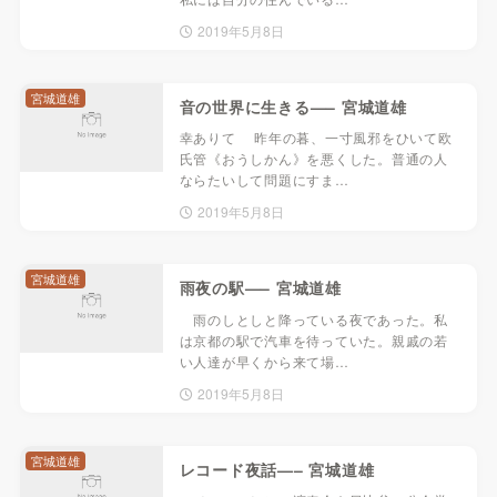
2019年5月8日
宮城道雄
音の世界に生きる—– 宮城道雄
幸ありて 昨年の暮、一寸風邪をひいて欧
氏管《おうしかん》を悪くした。普通の人
ならたいして問題にすま…
2019年5月8日
宮城道雄
雨夜の駅—– 宮城道雄
雨のしとしと降っている夜であった。私
は京都の駅で汽車を待っていた。親戚の若
い人達が早くから来て場…
2019年5月8日
宮城道雄
レコード夜話—– 宮城道雄