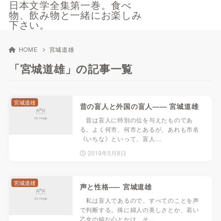
日本文学全集第一巻。食べ
物、飲み物と一緒にお楽しみ
下さい。
HOME
宮城道雄
「宮城道雄」の記事一覧
宮城道雄
昔の盲人と外国の盲人—— 宮城道雄
昔は盲人に特別の位を与えたものであ
る。よく何市、何市とあるが、あれも市名
《いちな》といって、盲人…
2019年5月8日
宮城道雄
声と性格—– 宮城道雄
私は盲人であるので、すべてのことを声
で判断する。殊に婦人の美しさとか、若い
乙女の純な心とかは、そ…