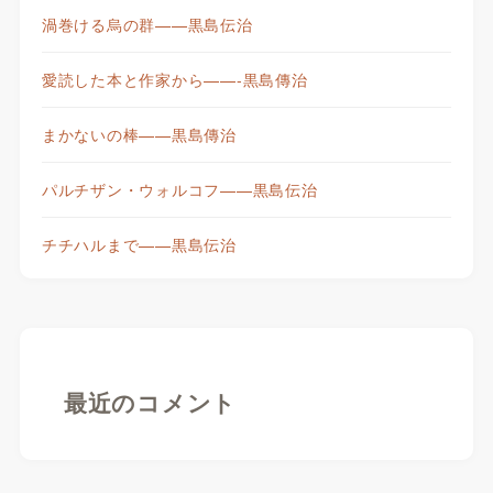
渦巻ける烏の群——黒島伝治
愛読した本と作家から——-黒島傳治
まかないの棒——黒島傳治
パルチザン・ウォルコフ——黒島伝治
チチハルまで——黒島伝治
最近のコメント