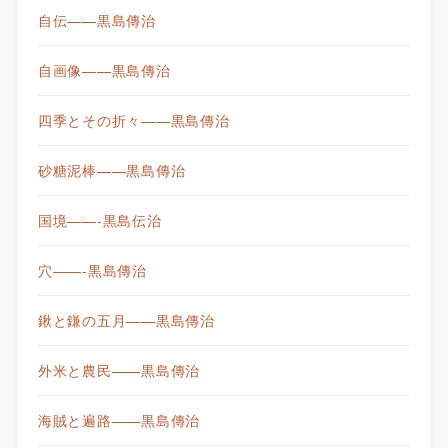
自伝——黒島傳治
自画像——黒島傳治
四季とその折々——黒島傳治
砂糖泥棒——黒島傳治
国境——-黒島伝治
穴——-黒島傳治
鍬と鎌の五月——黒島傳治
外米と農民——黒島傳治
海賊と遍路——黒島傳治