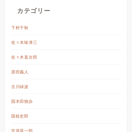
カテゴリー
下村千秋
佐々木味津三
佐々木直次郎
原田義人
古川緑波
国木田独歩
国枝史郎
宮原晃一郎