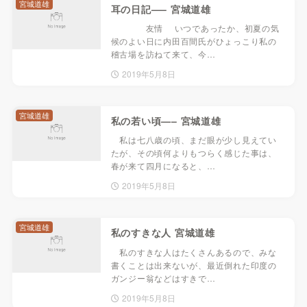
宮城道雄
耳の日記—– 宮城道雄
友情 いつであったか、初夏の気
候のよい日に内田百間氏がひょっこり私の
稽古場を訪ねて来て、今…
2019年5月8日
宮城道雄
私の若い頃—– 宮城道雄
私は七八歳の頃、まだ眼が少し見えてい
たが、その頃何よりもつらく感じた事は、
春が来て四月になると、…
2019年5月8日
宮城道雄
私のすきな人 宮城道雄
私のすきな人はたくさんあるので、みな
書くことは出来ないが、最近倒れた印度の
ガンジー翁などはすきで…
2019年5月8日